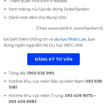
Tham quan nhà kính ở Närpes
Xem miệng núi lửa tác động Söderfjärden
Dành một đêm thứ Ba tại Ollis
(Theo www.vamk.fi, www.hanken.fi)
Để biết thêm thông tin về
du học Phần Lan
, bạn
đừng ngần ngại liên hệ Du học INEC nhé!
ĐĂNG KÝ TƯ VẤN
Tổng đài:
1900 636 990
Hotline khu vực miền Bắc và miền Nam:
093 938
1081
Hotline khu vực miền Trung:
093 409 9070 –
093 409 9983