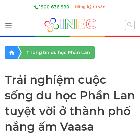
Skip
1900 636 990
Đăng ký tư vấn
to
content
Thông tin du học Phần Lan
Trải nghiệm cuộc
sống du học Phần Lan
tuyệt vời ở thành phố
nắng ấm Vaasa