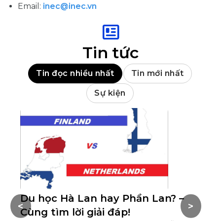
Email:
inec@inec.vn
Tin tức
Tin đọc nhiều nhất
Tin mới nhất
Sự kiện
Du học Hà Lan hay Phần Lan? –
Đ
<
>
Cùng tìm lời giải đáp!
ch