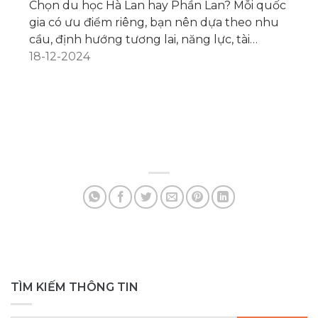
Chọn du học Hà Lan hay Phần Lan? Mỗi quốc
Du
gia có ưu điểm riêng, bạn nên dựa theo nhu
vi
cầu, định hướng tương lai, năng lực, tài
vấ
chính... để quyết định phù hợp
18-12-2024
gi
04
và
La
bằ
họ
nh
Yê
Lan
TÌM KIẾM THÔNG TIN