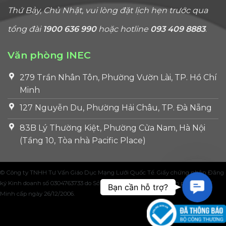
Thứ Bảy, Chủ Nhật, vui lòng đặt lịch hẹn trước qua
tổng đài
1900 636 990
hoặc hotline
093 409 8883
.
Văn phòng INEC
279 Trần Nhân Tôn, Phường Vườn Lài, TP. Hồ Chí
Minh
127 Nguyễn Du, Phường Hải Châu, TP. Đà Nẵng
83B Lý Thường Kiệt, Phường Cửa Nam, Hà Nội
(Tầng 10, Tòa nhà Pacific Place)
© Công ty TNHH Tư Vấn Giáo Dục Mạng Lưới Quốc Tế. Giấy chứng nhận Đăng
Contac
ký Kinh doanh số 0304763733 do Sở Kế hoạch và Đầu tư Thành phố Hồ Chí
Bạn cần hỗ trợ?
Minh cấp ngày 26/12/2006.