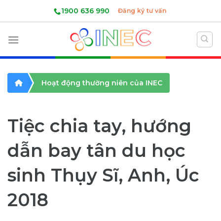
Skip
1900 636 990
Đăng ký tư vấn
to
content
Hoạt động thường niên của INEC
Tiệc chia tay, hướng
dẫn bay tân du học
sinh Thụy Sĩ, Anh, Úc
2018