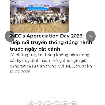
INEC’s Appreciation Day 2026:
M
<
>
Tiếp nối truyền thống đồng hành
t
trước ngày cất cánh
ấ
Có những truyền thống không nằm trong
Th
bất kỳ quy định nào, nhưng được gìn giữ
đặ
bằng tất cả sự trân trọng. Với INEC, trước khi
ng
hàng trăm học sinh chính thức cất cánh cho
14-07-2026
họ
23
hành trình du học mỗi năm, luôn có một
tr
cuộc hẹn đặc biệt mang tên INEC’s
nh
Appreciation Day – Tiệc Kết nối, Tri ân &
tr
Hướng dẫn trước khi bay tân du học sinh các
ng
nước. Chuỗi sự kiện năm 2026 đã mở màn tại
kh