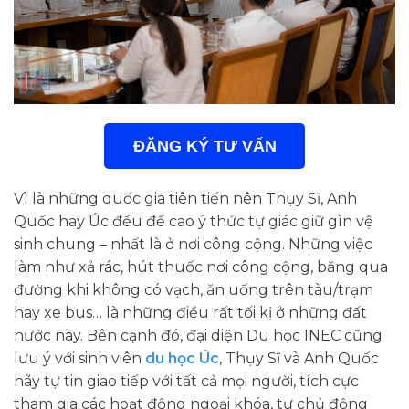
ĐĂNG KÝ TƯ VẤN
Vì là những quốc gia tiên tiến nên Thụy Sĩ, Anh
Quốc hay Úc đều đề cao ý thức tự giác giữ gìn vệ
sinh chung – nhất là ở nơi công cộng. Những việc
làm như xả rác, hút thuốc nơi công cộng, băng qua
đường khi không có vạch, ăn uống trên tàu/trạm
hay xe bus… là những điều rất tối kị ở những đất
nước này. Bên cạnh đó, đại diện Du học INEC cũng
lưu ý với sinh viên
du học Úc
, Thụy Sĩ và Anh Quốc
hãy tự tin giao tiếp với tất cả mọi người, tích cực
tham gia các hoạt động ngoại khóa, tự chủ động