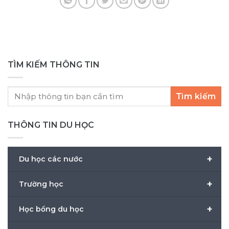
Hà Nội (ngày 12/07/2026), TP. Hồ Chí Minh
lầ
(ngày 19/07/2026) và Đà Nẵng (1/8/2026) vừa
đi
qua – như một sự [...]
TÌM KIẾM THÔNG TIN
Tìm kiếm
THÔNG TIN DU HỌC
+
Du học các nước
+
Trường học
+
Học bổng du học