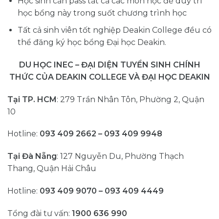
Học sinh cần pass tất cả các môn học để duy trì
học bổng này trong suốt chương trình học
Tất cả sinh viên tốt nghiệp Deakin College đều có
thể đăng ký học bổng Đại học Deakin.
DU HỌC INEC – ĐẠI DIỆN TUYỂN SINH CHÍNH
THỨC CỦA DEAKIN COLLEGE VÀ ĐẠI HỌC DEAKIN
Tại TP. HCM
: 279 Trần Nhân Tôn, Phường 2, Quận
10
Hotline:
093 409 2662 – 093 409 9948
Tại Đà Nẵng
: 127 Nguyễn Du, Phường Thạch
Thang, Quận Hải Châu
Hotline:
093 409 9070 – 093 409 4449
Tổng đài tư vấn:
1900 636 990