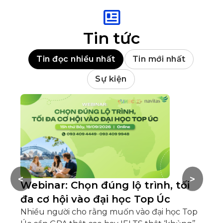
Tin tức
Tin đọc nhiều nhất
Tin mới nhất
Sự kiện
<
>
Webinar: Chọn đúng lộ trình, tối
D
đa cơ hội vào đại học Top Úc
h
Nhiều người cho rằng muốn vào đại học Top
De