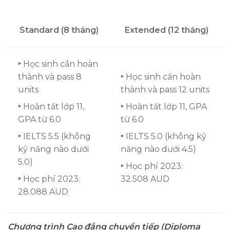
Standard (8 tháng)
Extended (12 tháng)
‣
Học sinh cần hoàn
thành và pass 8
‣
Học sinh cần hoàn
units
thành và pass 12 units
‣
Hoàn tất lớp 11,
‣
Hoàn tất lớp 11, GPA
GPA từ 6.0
từ 6.0
‣
IELTS 5.5 (không
‣
IELTS 5.0 (không kỹ
kỹ năng nào dưới
năng nào dưới 4.5)
5.0)
‣
Học phí 2023:
‣
Học phí 2023:
32.508 AUD
28.088 AUD
Chương trình Cao đẳng chuyển tiếp (Diploma