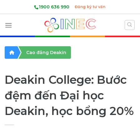
Skip
1900 636 990
Đăng ký tư vấn
to
content
Cao đẳng Deakin
Deakin College: Bước
đệm đến Đại học
Deakin, học bổng 20%