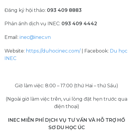
Đăng ký hội thảo:
093 409 8883
Phản ánh dịch vụ INEC:
093 409 4442
Email:
inec@inec.vn
Website:
https://duhocinec.com/
| Facebook:
Du học
INEC
Giờ làm việc: 8:00 – 17:00 (thứ Hai – thứ Sáu)
(Ngoài giờ làm việc trên, vui lòng đặt hẹn trước qua
điện thoại)
INEC MIỄN PHÍ DỊCH VỤ TƯ VẤN VÀ HỖ TRỢ HỒ
SƠ DU HỌC ÚC