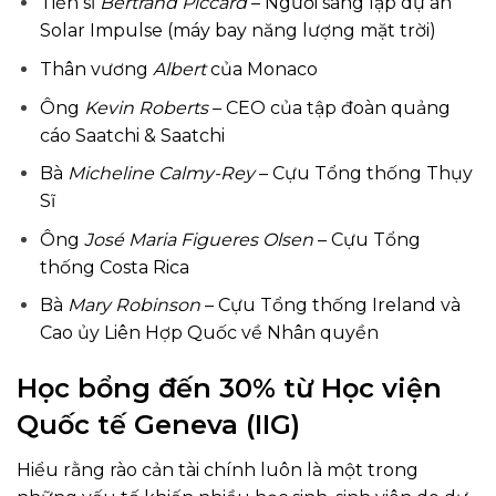
Tiến sĩ
Bertrand Piccard
– Người sáng lập dự án
Solar Impulse (máy bay năng lượng mặt trời)
Thân vương
Albert
của Monaco
Ông
Kevin Roberts
– CEO của tập đoàn quảng
cáo Saatchi & Saatchi
Bà
Micheline Calmy-Rey
– Cựu Tổng thống Thụy
Sĩ
Ông
José Maria Figueres Olsen
– Cựu Tổng
thống Costa Rica
Bà
Mary Robinson
– Cựu Tổng thống Ireland và
Cao ủy Liên Hợp Quốc về Nhân quyền
Học bổng đến 30% từ Học viện
Quốc tế Geneva (IIG)
Hiểu rằng rào cản tài chính luôn là một trong