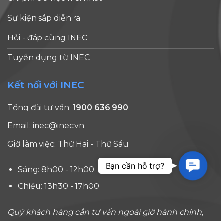
Sự kiện sắp diễn ra
Hỏi - đáp cùng INEC
Tuyển dụng từ INEC
Kết nối với INEC
Tổng đài tư vấn:
1900 636 990
Email:
inec@inec.vn
Giờ làm việc: Thứ Hai - Thứ Sáu
Contac
Bạn cần hỗ trợ?
Sáng: 8h00 - 12h00
Chiều: 13h30 - 17h00
Quý khách hàng cần tư vấn ngoài giờ hành chính,