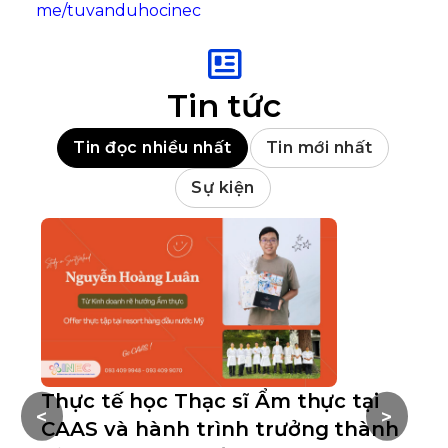
me/tuvanduhocinec
Tin tức
Tin đọc nhiều nhất
Tin mới nhất
Sự kiện
Thực tế học Thạc sĩ Ẩm thực tại
S
<
>
CAAS và hành trình trưởng thành
tr