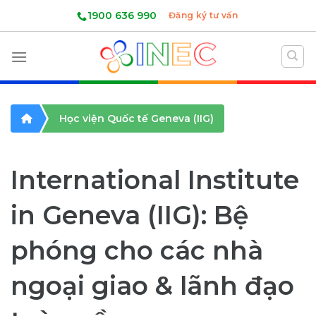
Skip
1900 636 990
Đăng ký tư vấn
to
content
Học viện Quốc tế Geneva (IIG)
International Institute
in Geneva (IIG): Bệ
phóng cho các nhà
ngoại giao & lãnh đạo