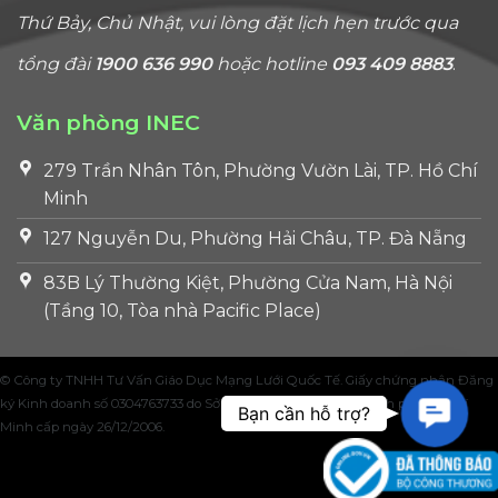
Thứ Bảy, Chủ Nhật, vui lòng đặt lịch hẹn trước qua
tổng đài
1900 636 990
hoặc hotline
093 409 8883
.
Văn phòng INEC
279 Trần Nhân Tôn, Phường Vườn Lài, TP. Hồ Chí
Minh
127 Nguyễn Du, Phường Hải Châu, TP. Đà Nẵng
83B Lý Thường Kiệt, Phường Cửa Nam, Hà Nội
(Tầng 10, Tòa nhà Pacific Place)
© Công ty TNHH Tư Vấn Giáo Dục Mạng Lưới Quốc Tế. Giấy chứng nhận Đăng
ký Kinh doanh số 0304763733 do Sở Kế hoạch và Đầu tư Thành phố Hồ Chí
Contac
Bạn cần hỗ trợ?
Minh cấp ngày 26/12/2006.
Us