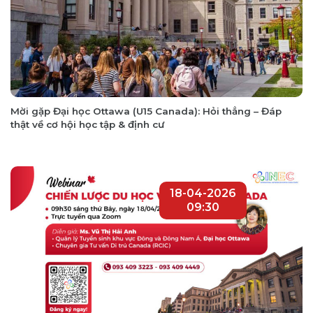
Mời gặp Đại học Ottawa (U15 Canada): Hỏi thẳng – Đáp
thật về cơ hội học tập & định cư
18-04-2026
09:30