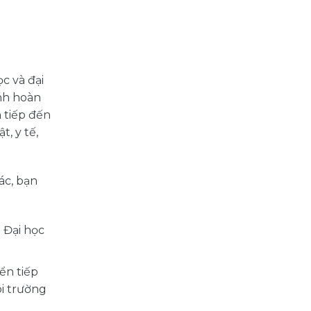
c và đại
inh hoàn
n tiếp đến
, y tế,
ác, bạn
 Đại học
ển tiếp
ôi trường