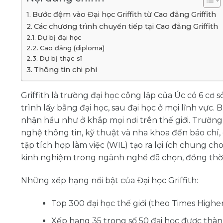
Bước đệm vào Đại học Griffith từ Cao đẳng Griffith
Các chương trình chuyển tiếp tại Cao đẳng Griffith
Dự bị đại học
Cao đẳng (diploma)
Dự bị thạc sĩ
Thông tin chi phí
Griffith là trường đại học công lập của Úc có 6 c
trình lấy bằng đại học, sau đại học ở mọi lĩnh vực.
nhận hầu như ở khắp mọi nơi trên thế giới. Trường
nghệ thông tin, kỹ thuật và nha khoa đến báo chí
tập tích hợp làm việc (WIL) tạo ra lợi ích chung ch
kinh nghiệm trong ngành nghề đã chọn, đồng thời
Những xếp hạng nổi bật của Đại học Griffith:
Top 300 đại học thế giới (theo Times Highe
Xếp hạng 35 trong số 50 đại học được thàn