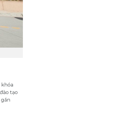
c khóa
 đào tạo
ở gần