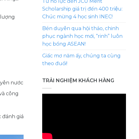
Từ nỗ lực đến JCU Merit
Scholarship giá trị đến 400 triệu:
Chúc mừng 4 học sinh INEC!
 lượng
Bén duyên qua hội thảo, chinh
phục ngành học mới, “rinh” luôn
học bổng ASEAN!
Giấc mơ năm ấy, chúng ta cùng
theo đuổi!
TRẢI NGHIỆM KHÁCH HÀNG
guyên nước
 và công
 đánh giá