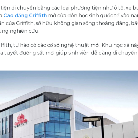
iện di chuyển bằng các loại phương tiện như ô tô, xe bu
ủa
Cao đẳng Griffith
mở cửa đón học sinh quốc tế vào nă
văn của Griffith, sở hữu không gian sống thoáng đãng, b
rung nghiên cứu.
iffith, tự hào có các cơ sở nghệ thuật mới. Khu học xá n
ua tuyết đường sắt mới giúp sinh viên dễ dàng di chuyển