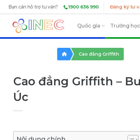
Skip
1900 636 990
Bạn cần hỗ trợ tư vấn?
Đăng ký tư v
to
content
Quốc gia
Trường họ
Cao đẳng Griffith
Cao đẳng Griffith – B
Úc
Nội dung chính