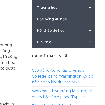
+
Trường học
+
Học bổng du học
+
Hội thảo du học
+
Giới thiệu
 chương
 công
BÀI VIẾT MỚI NHẤT
c, từ công
rình học
ể có được
Cao đẳng Công lập Olympic
College, bang Washington: Lý do
nên chọn khi du học Mỹ
Webinar: Chọn đúng lộ trình, tối
đa cơ hội vào đại học Top Úc
ankings: