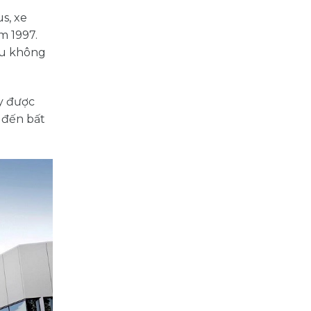
s, xe
m 1997.
ầu không
ày được
 đến bất