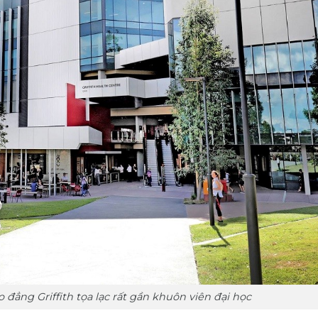
 đẳng Griffith tọa lạc rất gần khuôn viên đại học