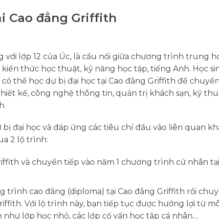
i Cao đẳng Griffith
 với lớp 12 của Úc, là cầu nối giữa chương trình trung họ
 kiến thức học thuật, kỹ năng học tập, tiếng Anh. Học s
.0) có thể học dự bị đại học tại Cao đẳng Griffith để chuyể
iết kế, công nghệ thông tin, quản trị khách sạn, kỹ thuật
h.
bị đại học và đáp ứng các tiêu chí đầu vào liên quan kh
a 2 lộ trình:
iffith và chuyển tiếp vào năm 1 chương trình cử nhân tại
g trình cao đẳng (diploma) tại Cao đẳng Griffith rồi chuy
fith. Với lộ trình này, bạn tiếp tục được hưởng lợi từ m
th như lớp học nhỏ, các lớp cố vấn học tập cá nhân…