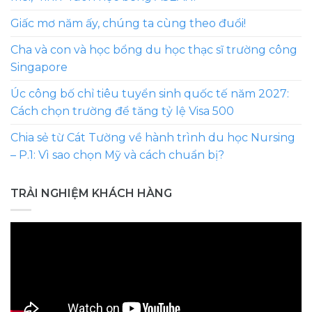
Giấc mơ năm ấy, chúng ta cùng theo đuổi!
Cha và con và học bổng du học thạc sĩ trường công
Singapore
Úc công bố chỉ tiêu tuyển sinh quốc tế năm 2027:
Cách chọn trường để tăng tỷ lệ Visa 500
Chia sẻ từ Cát Tường về hành trình du học Nursing
– P.1: Vì sao chọn Mỹ và cách chuẩn bị?
TRẢI NGHIỆM KHÁCH HÀNG