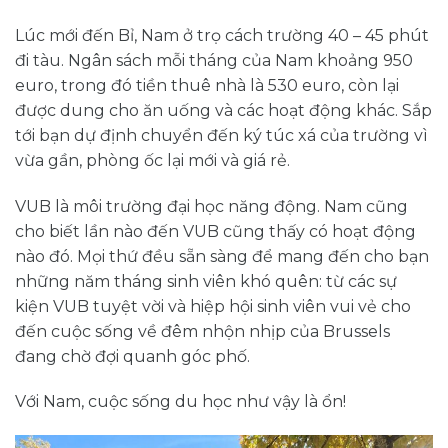
Lúc mới đến Bỉ, Nam ở trọ cách trường 40 – 45 phút
đi tàu. Ngân sách mỗi tháng của Nam khoảng 950
euro, trong đó tiền thuê nhà là 530 euro, còn lại
được dung cho ăn uống và các hoạt động khác. Sắp
tới bạn dự định chuyển đến ký túc xá của trường vì
vừa gần, phòng ốc lại mới và giá rẻ.
VUB là môi trường đại học năng động. Nam cũng
cho biết lần nào đến VUB cũng thấy có hoạt động
nào đó. Mọi thứ đều sẵn sàng để mang đến cho bạn
những năm tháng sinh viên khó quên: từ các sự
kiện VUB tuyệt vời và hiệp hội sinh viên vui vẻ cho
đến cuộc sống về đêm nhộn nhịp của Brussels
đang chờ đợi quanh góc phố.
Với Nam, cuộc sống du học như vậy là ổn!