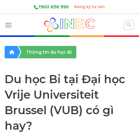
Skip
1900 636 990
Đăng ký tư vấn
to
content
Thông tin du học Bỉ
Du học Bỉ tại Đại học
Vrije Universiteit
Brussel (VUB) có gì
hay?