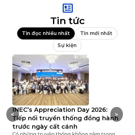
Tin tức
Tin đọc nhiều nhất
Tin mới nhất
Sự kiện
INEC’s Appreciation Day 2026:
H
<
>
Tiếp nối truyền thống đồng hành
C
trước ngày cất cánh
Nh
Có những truyền thống không nằm trong
Hộ