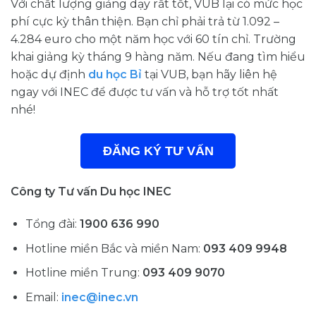
Với chất lượng giảng dạy rất tốt, VUB lại có mức học
phí cực kỳ thân thiện. Bạn chỉ phải trả từ 1.092 –
4.284 euro cho một năm học với 60 tín chỉ. Trường
khai giảng kỳ tháng 9 hàng năm. Nếu đang tìm hiểu
hoặc dự định
du học Bỉ
tại VUB, bạn hãy liên hệ
ngay với INEC để được tư vấn và hỗ trợ tốt nhất
nhé!
ĐĂNG KÝ TƯ VẤN
Công ty Tư vấn Du học INEC
Tổng đài:
1900 636 990
Hotline miền Bắc và miền Nam:
093 409 9948
Hotline miền Trung:
093 409 9070
Email:
inec@inec.vn