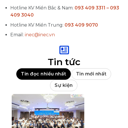
Hotline KV Miền Bắc & Nam:
093 409 3311 – 093
409 3040
Hotline KV Miền Trung:
093 409 9070
Email:
inec@inec.vn
Tin tức
Tin đọc nhiều nhất
Tin mới nhất
Sự kiện