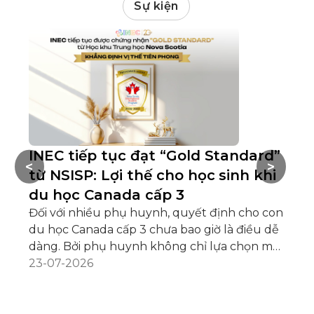
Sự kiện
INEC tiếp tục đạt “Gold Standard”
D
<
>
từ NSISP: Lợi thế cho học sinh khi
O
du học Canada cấp 3
v
Đối với nhiều phụ huynh, quyết định cho con
Tr
du học Canada cấp 3 chưa bao giờ là điều dễ
cô
dàng. Bởi phụ huynh không chỉ lựa chọn một
lư
ngôi trường, mà còn mong muốn gửi gắm
23-07-2026
qu
10
con trong một môi trường học tập an toàn,
ch
nơi các em được quan tâm, chăm sóc và có
vi
điều kiện phát triển toàn diện khi còn ở tuổi
tặ