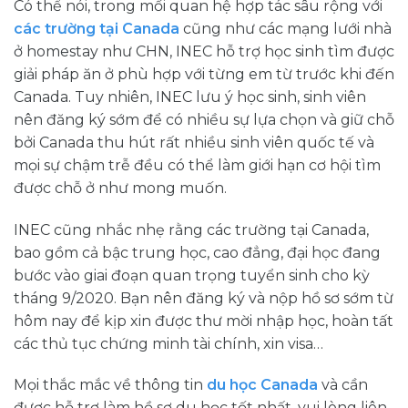
Có thể nói, trong mối quan hệ hợp tác sâu rộng với
các trường tại Canada
cũng như các mạng lưới nhà
ở homestay như CHN, INEC hỗ trợ học sinh tìm được
giải pháp ăn ở phù hợp với từng em từ trước khi đến
Canada. Tuy nhiên, INEC lưu ý học sinh, sinh viên
nên đăng ký sớm để có nhiều sự lựa chọn và giữ chỗ
bởi Canada thu hút rất nhiều sinh viên quốc tế và
mọi sự chậm trễ đều có thể làm giới hạn cơ hội tìm
được chỗ ở như mong muốn.
INEC cũng nhắc nhẹ rằng các trường tại Canada,
bao gồm cả bậc trung học, cao đẳng, đại học đang
bước vào giai đoạn quan trọng tuyển sinh cho kỳ
tháng 9/2020. Bạn nên đăng ký và nộp hồ sơ sớm từ
hôm nay để kịp xin được thư mời nhập học, hoàn tất
các thủ tục chứng minh tài chính, xin visa…
Mọi thắc mắc về thông tin
du học Canada
và cần
được hỗ trợ làm hồ sơ du học tốt nhất, vui lòng liên