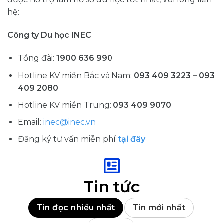
hệ:
Công ty Du học INEC
Tổng đài:
1900 636 990
Hotline KV miền Bắc và Nam:
093 409 3223 – 093
409 2080
Hotline KV miền Trung:
093 409 9070
Email:
inec@inec.vn
Đăng ký tư vấn miễn phí
tại đây
Tin tức
Tin đọc nhiều nhất
Tin mới nhất