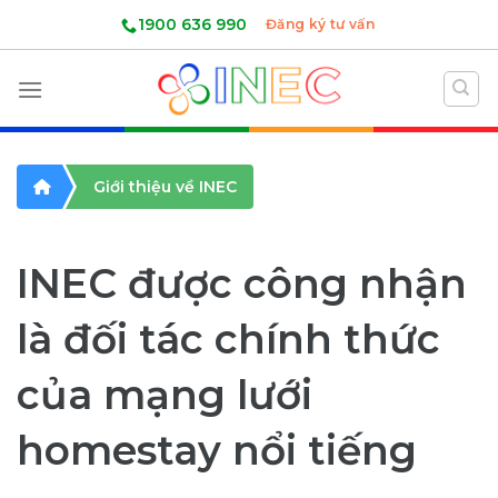
Skip
1900 636 990
Đăng ký tư vấn
to
content
Giới thiệu về INEC
INEC được công nhận
là đối tác chính thức
của mạng lưới
homestay nổi tiếng