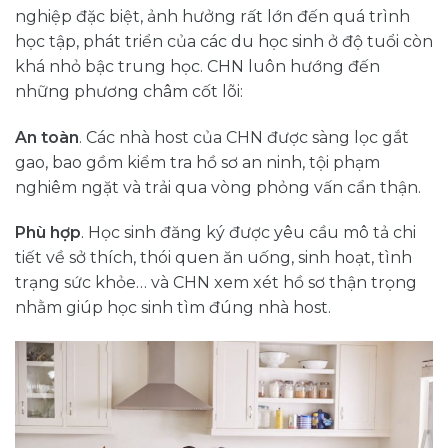
nghiệp đặc biệt, ảnh hưởng rất lớn đến quá trình
học tập, phát triển của các du học sinh ở độ tuổi còn
khá nhỏ bậc trung học. CHN luôn hướng đến
những phương châm cốt lõi:
An toàn
. Các nhà host của CHN được sàng lọc gắt
gao, bao gồm kiểm tra hồ sơ an ninh, tội phạm
nghiêm ngặt và trải qua vòng phỏng vấn cẩn thận.
Phù hợp
. Học sinh đăng ký được yêu cầu mô tả chi
tiết về sở thích, thói quen ăn uống, sinh hoạt, tình
trạng sức khỏe… và CHN xem xét hồ sơ thận trọng
nhằm giúp học sinh tìm đúng nhà host.