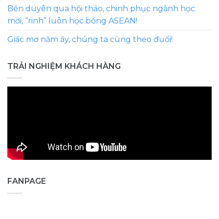
Bén duyên qua hội thảo, chinh phục ngành học
mới, “rinh” luôn học bổng ASEAN!
Giấc mơ năm ấy, chúng ta cùng theo đuổi!
TRẢI NGHIỆM KHÁCH HÀNG
FANPAGE