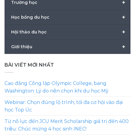
+
Trường học
+
Học bổng du học
+
Hội thảo du học
+
Giới thiệu
BÀI VIẾT MỚI NHẤT
Cao đẳng Công lập Olympic College, bang
Washington: Lý do nên chọn khi du học Mỹ
Webinar: Chọn đúng lộ trình, tối đa cơ hội vào đại
học Top Úc
Từ nỗ lực đến JCU Merit Scholarship giá trị đến 400
triệu: Chúc mừng 4 học sinh INEC!