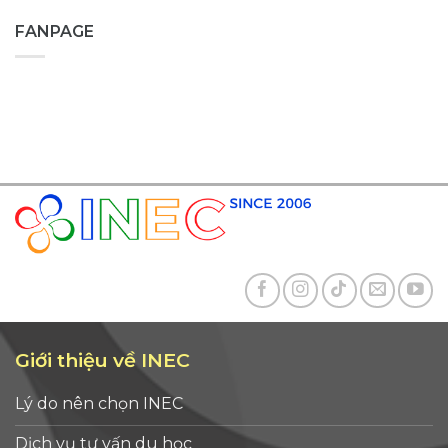
FANPAGE
Giới thiệu về INEC
Lý do nên chọn INEC
Dịch vụ tư vấn du học