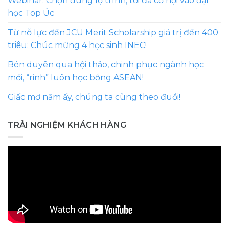
Webinar: Chọn đúng lộ trình, tối đa cơ hội vào đại
học Top Úc
Từ nỗ lực đến JCU Merit Scholarship giá trị đến 400
triệu: Chúc mừng 4 học sinh INEC!
Bén duyên qua hội thảo, chinh phục ngành học
mới, “rinh” luôn học bổng ASEAN!
Giấc mơ năm ấy, chúng ta cùng theo đuổi!
TRẢI NGHIỆM KHÁCH HÀNG