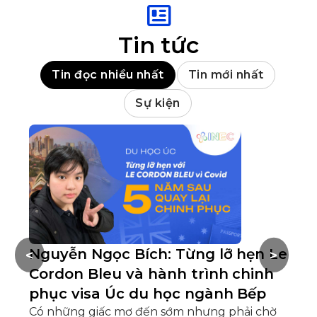
Tin tức
Tin đọc nhiều nhất
Tin mới nhất
Sự kiện
Nguyễn Ngọc Bích: Từng lỡ hẹn Le
H
<
>
Cordon Bleu và hành trình chinh
m
phục visa Úc du học ngành Bếp
Họ
th
Có những giấc mơ đến sớm nhưng phải chờ