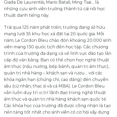
Giada De Laurentiis, Mario Batali, Ming Tsai… là
những cựu sinh viên trưởng thành từ cái nôi học
thuật danh tiếng này.
Trải qua 125 năm phát triển, trường đang sở hữu
mạng lưới 35 khu học xá đặt tại 20 quốc gia. Mỗi
năm, Le Cordon Bleu chào đón khoảng 20.000 sinh
viên mang 130 quốc tịch đến học tập. Các chương
trình của trường đa dạng cả về lĩnh vực đào tạo lẫn
cấp độ văn bằng. Bạn có thể chọn học nghệ thuật
ẩm thực (nấu nướng, bếp bánh, quản trị ẩm thực),
quản trị nhà hàng – khách sạn và rượu… với các
khóa ngắn hạn (chứng chỉ, cao đẳng) đến chuyên
sâu (cử nhân, thạc sĩ và cả MBA). Le Cordon Bleu
vẫn luôn duy trì vị trí lãnh đạo trong nghệ thuật
ẩm thực và quản trị nhà hàng khách sạn quốc tế.
Các khóa học của trường đã được công nhận là tạo
nền tảng tốt nhất cho sinh viên có cơ hội xây dựng