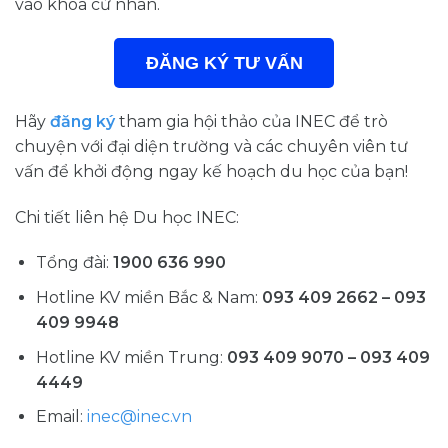
vào khóa cử nhân.
ĐĂNG KÝ TƯ VẤN
Hãy
đăng ký
tham gia hội thảo của INEC để trò
chuyện với đại diện trường và các chuyên viên tư
vấn để khởi động ngay kế hoạch du học của bạn!
Chi tiết liên hệ Du học INEC:
Tổng đài:
1900 636 990
Hotline KV miền Bắc & Nam:
093 409 2662 – 093
409 9948
Hotline KV miền Trung:
093 409 9070 – 093 409
4449
Email:
inec@inec.vn