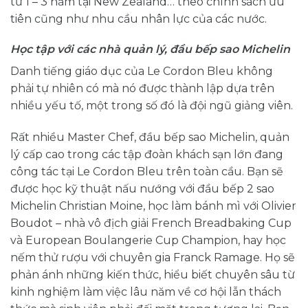
từ 1 – 3 năm tại New Zealand… theo chính sách ưu
tiên cũng như nhu cầu nhân lực của các nước.
Học tập với các nhà quản lý, đầu bếp sao Michelin
Danh tiếng giáo dục của Le Cordon Bleu không
phải tự nhiên có mà nó được thành lập dựa trên
nhiều yếu tố, một trong số đó là đội ngũ giảng viên.
Rất nhiều Master Chef, đầu bếp sao Michelin, quản
lý cấp cao trong các tập đoàn khách sạn lớn đang
công tác tại Le Cordon Bleu trên toàn cầu. Bạn sẽ
được học kỹ thuật nấu nướng với đầu bếp 2 sao
Michelin Christian Moine, học làm bánh mì với Olivier
Boudot – nhà vô địch giải French Breadbaking Cup
và European Boulangerie Cup Champion, hay học
nếm thử rượu với chuyên gia Franck Ramage. Họ sẽ
phản ánh những kiến thức, hiểu biết chuyên sâu từ
kinh nghiệm làm việc lâu năm về cơ hội lẫn thách