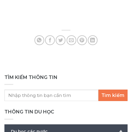
nh
số
hà
Sc
đế
gắ
TÌM KIẾM THÔNG TIN
Tìm kiếm
THÔNG TIN DU HỌC
+
Du học các nước