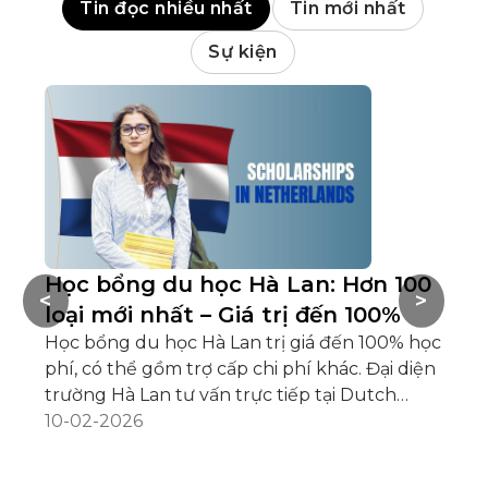
Tin đọc nhiều nhất
Tin mới nhất
Sự kiện
Học bổng du học Hà Lan: Hơn 100
M
<
>
loại mới nhất – Giá trị đến 100%
L
Học bổng du học Hà Lan trị giá đến 100% học
2
phí, có thể gồm trợ cấp chi phí khác. Đại diện
Tr
trường Hà Lan tư vấn trực tiếp tại Dutch
Hà
Placement Day 2025 ngày 28/02 tại Hà Nội,
10-02-2026
có
ngày 01/03 tại Đà Nẵng, ngày 02/03 tại TP. Hồ
ch
06
Chí Minh.
tr