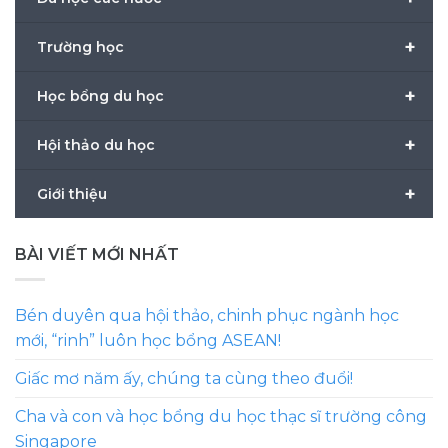
+
Trường học
+
Học bổng du học
+
Hội thảo du học
+
Giới thiệu
BÀI VIẾT MỚI NHẤT
Bén duyên qua hội thảo, chinh phục ngành học
mới, “rinh” luôn học bổng ASEAN!
Giấc mơ năm ấy, chúng ta cùng theo đuổi!
Cha và con và học bổng du học thạc sĩ trường công
Singapore