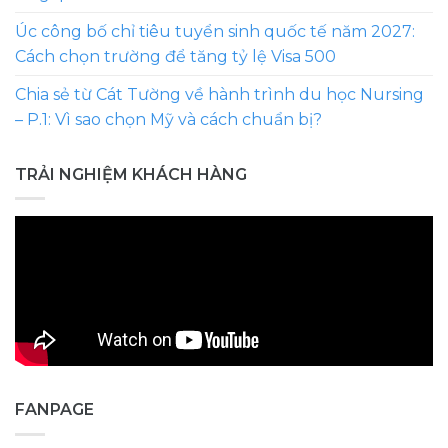
Úc công bố chỉ tiêu tuyển sinh quốc tế năm 2027:
Cách chọn trường để tăng tỷ lệ Visa 500
Chia sẻ từ Cát Tường về hành trình du học Nursing
– P.1: Vì sao chọn Mỹ và cách chuẩn bị?
TRẢI NGHIỆM KHÁCH HÀNG
FANPAGE