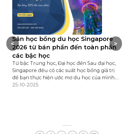
Săn học bổng du học Singapore
B
<
>
2026 từ bán phần đến toàn phần
p
các bậc học
h
Từ bậc Trung học, Đại học đến Sau đại học,
Có
Singapore đều có các suất học bổng giá trị
ph
để bạn thực hiện ước mơ du học của mình.
nh
Bạn đang đặt mục tiêu săn học bổng du học
25-10-2025
mộ
06
Singapore? Bạn không biết trường học hoặc
ch
tổ chức uy tín nào đang có chương trình học
th
bổng? Những học bổng nào có giá trị cao và
Qu
học sinh, sinh viên Việt Nam có thể nộp hồ sơ?
bắ
Và không kém phần quan trọng, bạn đã có
tì
kế hoạch gì để cạnh tranh học bổng hay
Nh