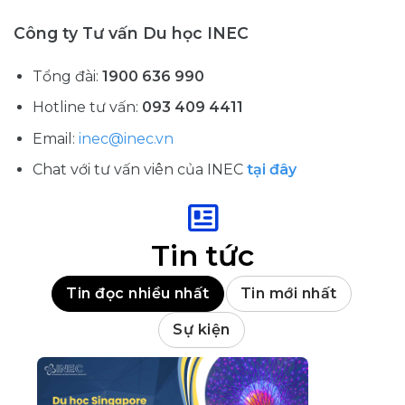
Công ty Tư vấn Du học INEC
Tổng đài:
1900 636 990
Hotline tư vấn:
093 409
4411
Email:
inec@inec.vn
Chat với tư vấn viên của INEC
tại đây
Tin tức
Tin đọc nhiều nhất
Tin mới nhất
Sự kiện