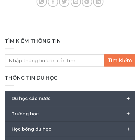
chưa? Thông tin học bổng [...]
Ng
hội 
TÌM KIẾM THÔNG TIN
Tìm kiếm
THÔNG TIN DU HỌC
+
Du học các nước
+
Trường học
+
Học bổng du học