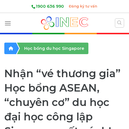
Skip
1900 636 990
Đăng ký tư vấn
to
content
Học bổng du học Singapore
Nhận “vé thương gia”
Học bổng ASEAN,
“chuyên cơ” du học
đại học công lập