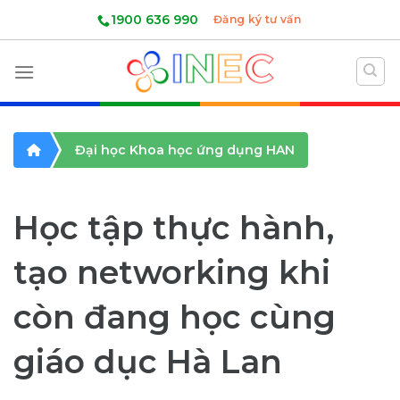
Skip
1900 636 990
Đăng ký tư vấn
to
content
Đại học Khoa học ứng dụng HAN
Học tập thực hành,
tạo networking khi
còn đang học cùng
giáo dục Hà Lan