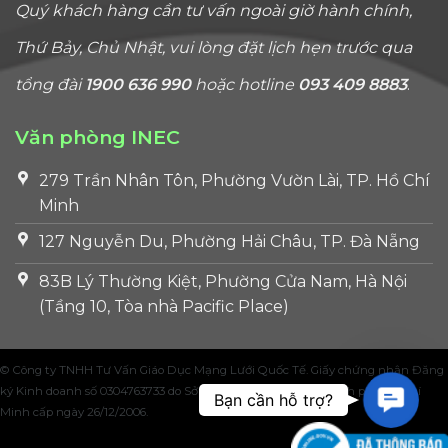
Quý khách hàng cần tư vấn ngoài giờ hành chính,
Thứ Bảy, Chủ Nhật, vui lòng đặt lịch hẹn trước qua
tổng đài
1900 636 990
hoặc hotline
093 409 8883
.
Văn phòng INEC
279 Trần Nhân Tôn, Phường Vườn Lài, TP. Hồ Chí
Minh
127 Nguyễn Du, Phường Hải Châu, TP. Đà Nẵng
83B Lý Thường Kiệt, Phường Cửa Nam, Hà Nội
(Tầng 10, Tòa nhà Pacific Place)
© Công ty TNHH Tư Vấn Giáo Dục Mạng Lưới Quốc Tế. Giấy chứng nhận Đăng
ký Kinh doanh số 0304763733 do Sở Kế hoạch và Đầu tư Thành phố Hồ Chí
Contac
Bạn cần hỗ trợ?
Minh cấp ngày 26/12/2006.