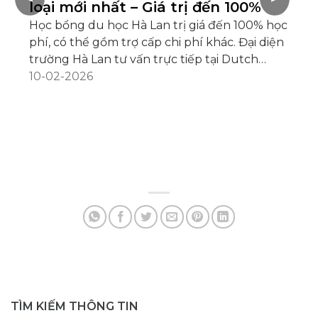
loại mới nhất – Giá trị đến 100%
L
Học bổng du học Hà Lan trị giá đến 100% học
2
phí, có thể gồm trợ cấp chi phí khác. Đại diện
Tr
trường Hà Lan tư vấn trực tiếp tại Dutch
Hà
Placement Day 2025 ngày 28/02 tại Hà Nội,
10-02-2026
có
ngày 01/03 tại Đà Nẵng, ngày 02/03 tại TP. Hồ
ch
06
Chí Minh.
tr
nh
số
hà
Sc
đế
gắ
TÌM KIẾM THÔNG TIN