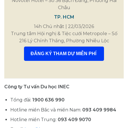
Novotel Hotel – Số 36 Bạch Đằng, Phường Hải
Châu
TP. HCM
14h Chủ nhật | 22/03/2026
Trung tâm Hội nghị & Tiệc cưới Metropole – Số
216 Lý Chính Thắng, Phường Nhiêu Lộc
ĐĂNG KÝ THAM DỰ MIỄN PHÍ
Công ty Tư vấn Du học INEC
Tổng đài:
1900 636 990
Hotline miền Bắc và miền Nam:
093 409 9984
Hotline miền Trung:
093 409 9070