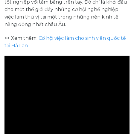
tốt nghiệp với tấm bằng trên tay. Đó chỉ là khởi đầu
cho một thế giới đầy những cơ hội nghề nghiệp,
việc làm thú vị tại một trong những nền kinh tế
năng động nhất châu Âu.
>> Xem thêm:
Cơ hội việc làm cho sinh viên quốc tế
tại Hà Lan