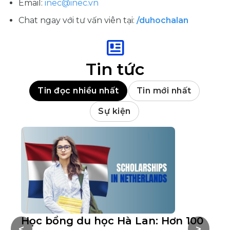
Email:
inec@inec.vn
Chat ngay với tư vấn viên tại:
/duhochalan
Tin tức
Tin đọc nhiều nhất
Tin mới nhất
Sự kiện
Học bổng du học Hà Lan: Hơn 100
M
<
>