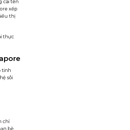
 cái tên
ore xếp
iều thị
i thực
gapore
 tinh
hệ sôi
 chỉ
bạn bè