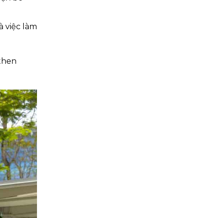
à việc làm
 then