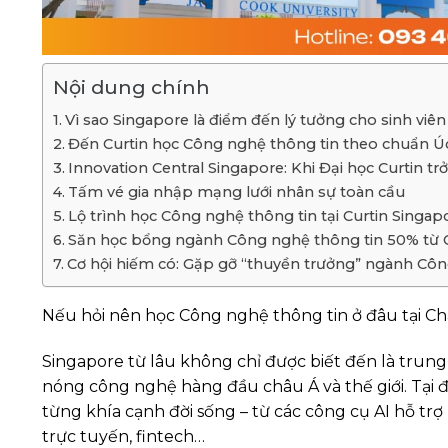
Nội dung chính
Vì sao Singapore là điểm đến lý tưởng cho sinh vi
Đến Curtin học Công nghệ thông tin theo chuẩn Úc
Innovation Central Singapore: Khi Đại học Curtin tr
Tấm vé gia nhập mạng lưới nhân sự toàn cầu
Lộ trình học Công nghệ thông tin tại Curtin Singap
Săn học bổng ngành Công nghệ thông tin 50% từ C
Cơ hội hiếm có: Gặp gỡ “thuyền trưởng” ngành Công
Nếu hỏi nên học Công nghệ thông tin ở đâu tại Ch
Singapore từ lâu không chỉ được biết đến là trun
nóng công nghệ hàng đầu châu Á và thế giới. Tại đ
từng khía cạnh đời sống – từ các công cụ AI hỗ tr
trực tuyến, fintech…