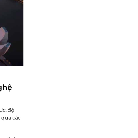
ghệ
ực, độ
 qua các