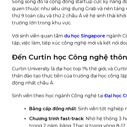
Song song đó là cộng đồng startup cực kỳ năng đ
quen thuộc như siêu ứng dụng Grab và nền tảng 
thứ 9 toàn cầu và thứ 2 châu Á về hệ sinh thái khởi
trường lớn trong khu vực.
Với sinh viên quan tâm
du học Singapore
ngành Côn
tập, việc làm, tiếp xúc công nghệ mới và kết nối d
Đến Curtin học Công nghệ thôn
Curtin University là đại học top 1% thế giới, và Cu
thần đào tạo thực tiễn của trường đại học công 
động nhất châu Á.
Sinh viên theo học ngành Công nghệ tại
Đại học C
Bằng cấp đồng nhất
: Sinh viên tốt nghiệp 
Chương trình fast-track
: Nhờ hệ thống 3 h
trong 2 năm, bằng Thạc sĩ trong vòng 8-12 