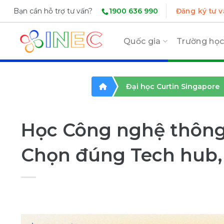
Skip
1900 636 990
Bạn cần hỗ trợ tư vấn?
Đăng ký tư v
to
content
Quốc gia
Trường họ
Đại học Curtin Singapore
Học Công nghệ thông t
Chọn đúng Tech hub,