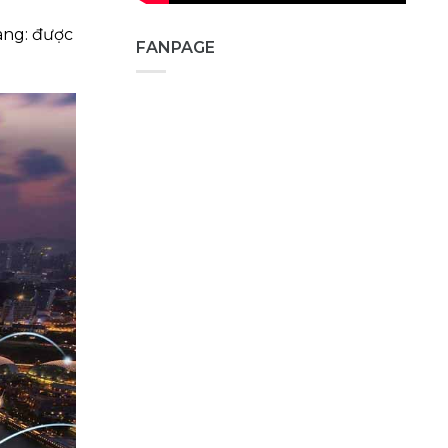
àng: được
FANPAGE