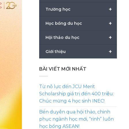
+
Trường học
+
Học bổng du học
+
Hội thảo du học
+
Giới thiệu
BÀI VIẾT MỚI NHẤT
Từ nỗ lực đến JCU Merit
Scholarship giá trị đến 400 triệu:
Chúc mừng 4 học sinh INEC!
Bén duyên qua hội thảo, chinh
phục ngành học mới, “rinh” luôn
học bổng ASEAN!