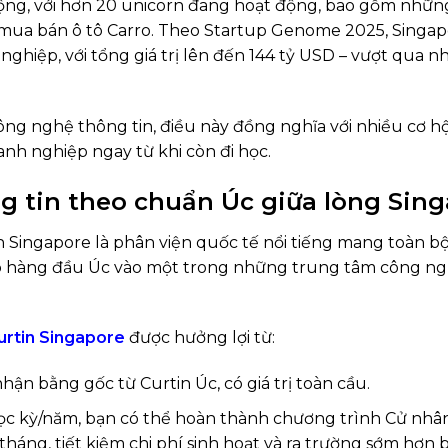
ộng, với hơn 20 unicorn đang hoạt động, bao gồm những
mua bán ô tô Carro. Theo Startup Genome 2025, Singap
 nghiệp, với tổng giá trị lên đến 144 tỷ USD – vượt qua nh
g nghệ thông tin, điều này đồng nghĩa với nhiều cơ hộ
oanh nghiệp ngay từ khi còn đi học.
g tin theo chuẩn Úc giữa lòng Sin
rtin Singapore là phân viện quốc tế nổi tiếng mang toàn bộ
lập hàng đầu Úc vào một trong những trung tâm công ng
urtin Singapore
được hưởng lợi từ:
nhận bằng gốc từ Curtin Úc, có giá trị toàn cầu.
ọc kỳ/năm, bạn có thể hoàn thành chương trình Cử nhân
tháng, tiết kiệm chi phí sinh hoạt và ra trường sớm hơn 