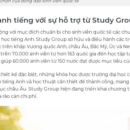
 chọn của đông đảo sinh viên quốc tế
nh tiếng với sự hỗ trợ từ Study Gr
động với mục đích chuẩn bị cho sinh viên quốc tế các c
 học tiếng Anh. Study Group sở hữu và điều hành các t
học trên khắp Vương quốc Anh, châu Âu, Bắc Mỹ, Úc và N
trên 70.000 sinh viên từ hơn 163 quốc gia đến học tập t
 giúp 60.000 sinh viên từ 150 nước đạt được mục tiêu củ
hiết kế đặc biệt, những khóa học được trường đại học 
ộ tiếng Anh và học thuật cần thiết để thành công, mang 
 dục châu Âu. Study Group hiện đang triển khai chương t
rào cản chi phí.