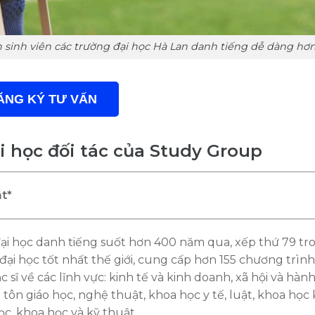
 sinh viên các trường đại học Hà Lan danh tiếng dễ dàng hơ
ĂNG KÝ TƯ VẤN
i học đối tác của Study Group
ật*
ại học danh tiếng suốt hơn 400 năm qua, xếp thứ 79 tr
đại học tốt nhất thế giới, cung cấp hơn 155 chương trình
 sĩ về các lĩnh vực: kinh tế và kinh doanh, xã hội và hành 
 tôn giáo học, nghệ thuật, khoa học y tế, luật, khoa họ
học, khoa học và kỹ thuật.