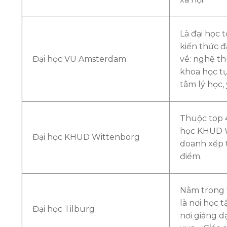
Là đại học t
kiến thức 
Đại học VU Amsterdam
về: nghệ th
khoa học tự
tâm lý học,
Thuộc top 
học KHUD W
Đại học KHUD Wittenborg
doanh xếp t
điểm.
Nằm trong t
là nơi học 
Đại học Tilburg
nơi giảng 