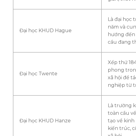
Là đại học 
năm và cun
Đại học KHUD Hague
hướng đến m
cầu đang t
Xếp thứ 184 
phong trong
Đại học Twente
xã hội để t
nghiệp từ 
Là trường k
toàn cầu v
Đại học KHUD Hanze
tạo về kinh
kiến trúc, 
xã hội.