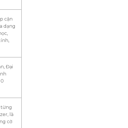
ếp cận
đa dạng
học,
tính,
n, Đại
inh
10
g từng
er, là
ớng cờ