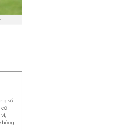
n
ong số
 cử
vi,
c không