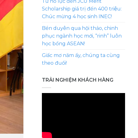
Từ nỗ lực đến JCU Merit
Scholarship giá trị đến 400 triệu:
Chúc mừng 4 học sinh INEC!
Bén duyên qua hội thảo, chinh
phục ngành học mới, “rinh” luôn
học bổng ASEAN!
Giấc mơ năm ấy, chúng ta cùng
theo đuổi!
TRẢI NGHIỆM KHÁCH HÀNG