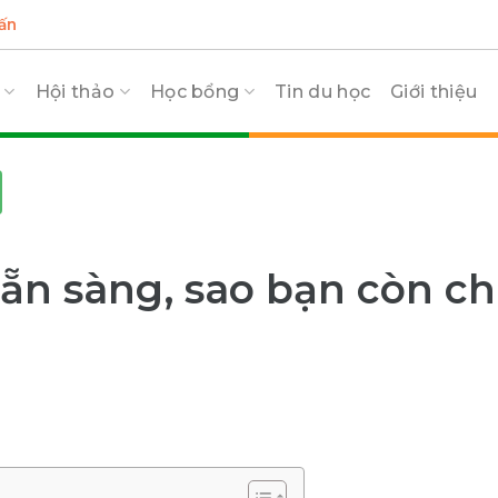
ấn
c
Hội thảo
Học bổng
Tin du học
Giới thiệu
ẵn sàng, sao bạn còn c