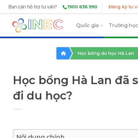
Skip
1900 636 990
Bạn cần hỗ trợ tư vấn?
Đăng ký tư v
to
content
Quốc gia
Trường họ
Học bổng du học Hà Lan
Học bổng Hà Lan đã s
đi du học?
Nội dung chính