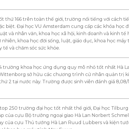
ốt thứ 166 trên toàn thế giới, trường nổi tiếng với cách ti
đặc biệt. Đại học VU Amsterdam cung cấp các khóa học 
uật và nhân văn, khoa học xã hội, kinh doanh và kinh tế 
 nhiên, khoa học đời sống, luật, giáo dục, khoa học máy 
 y tế và chăm sóc sức khỏe.
4 trường khoa học ứng dụng quy mô nhỏ tốt nhất Hà La
ittenborg sở hữu các chương trình cử nhân quản trị k
hứ 2 tại nước này. Trường được sinh viên đánh giá 8,08/
op 250 trường đại học tốt nhất thế giới, Đại học Tilbur
tập của cựu Bộ trưởng ngoại giao Hà Lan Norbert Schmelz
dạy của cựu Thủ tướng Hà Lan Ruud Lubbers và kiện tư