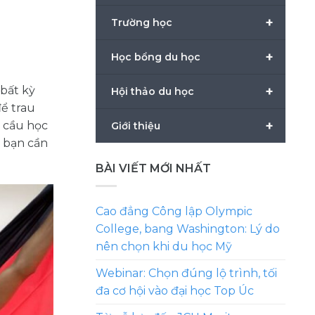
+
Trường học
+
Học bổng du học
+
 bất kỳ
Hội thảo du học
để trau
+
u cầu học
Giới thiệu
u bạn cần
BÀI VIẾT MỚI NHẤT
Cao đẳng Công lập Olympic
College, bang Washington: Lý do
nên chọn khi du học Mỹ
Webinar: Chọn đúng lộ trình, tối
đa cơ hội vào đại học Top Úc