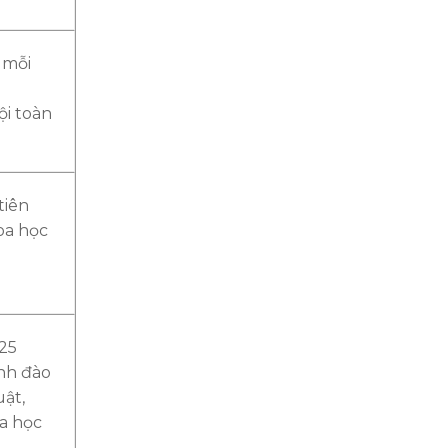
 mỗi
ội toàn
tiên
oa học
 25
nh đào
uật,
oa học