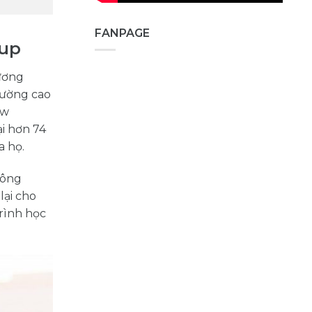
FANPAGE
oup
hương
rường cao
ew
ại hơn 74
a họ.
công
lại cho
rình học