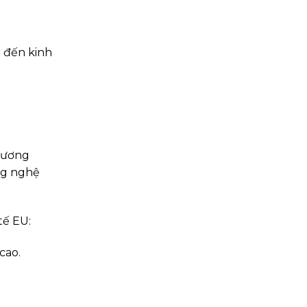
 đến kinh
chương
ng nghệ
tế EU:
cao.