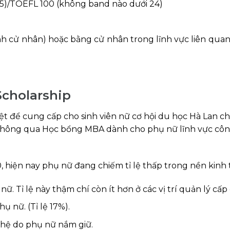
6.5)/TOEFL 100 (không band nào dưới 24)
h cử nhân) hoặc bằng cử nhân trong lĩnh vực liên quan
cholarship
biệt để cung cấp cho sinh viên nữ cơ hội du học Hà Lan 
, thông qua Học bổng MBA dành cho phụ nữ lĩnh vực cô
hiện nay phụ nữ đang chiếm tỉ lệ thấp trong nền kinh 
nữ. Tỉ lệ này thậm chí còn ít hơn ở các vị trí quản lý cấp 
ụ nữ. (Tỉ lệ 17%).
ghệ do phụ nữ nắm giữ.