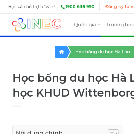
Skip
1900 636 990
Bạn cần hỗ trợ tư vấn?
Đăng ký tư v
to
content
Quốc gia
Trường họ
Học bổng du học Hà Lan
Học bổng du học Hà L
học KHUD Wittenbor
Nội dung chính