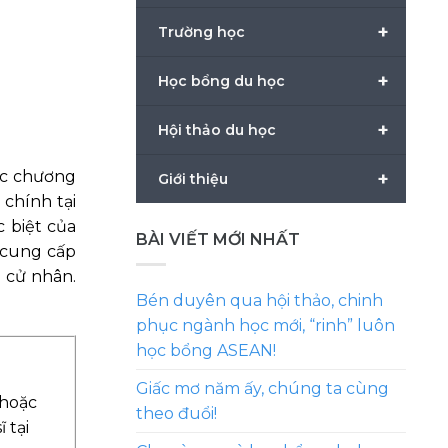
+
Trường học
+
Học bổng du học
+
Hội thảo du học
ác chương
+
Giới thiệu
 chính tại
 biệt của
BÀI VIẾT MỚI NHẤT
 cung cấp
a cử nhân.
Bén duyên qua hội thảo, chinh
phục ngành học mới, “rinh” luôn
học bổng ASEAN!
Giấc mơ năm ấy, chúng ta cùng
 hoặc
theo đuổi!
 tại