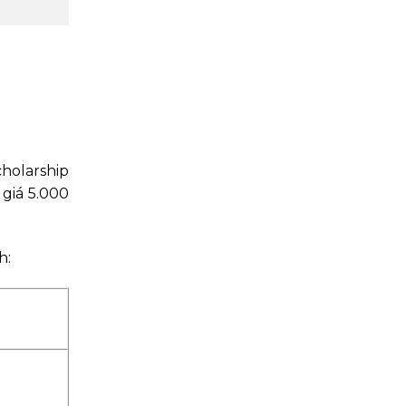
holarship
 giá 5.000
h: