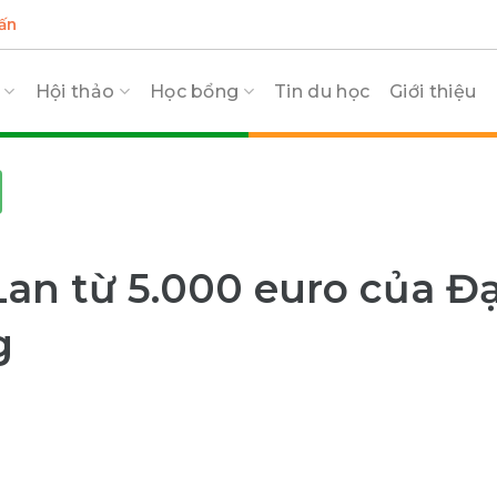
ấn
c
Hội thảo
Học bổng
Tin du học
Giới thiệu
an từ 5.000 euro của Đạ
g