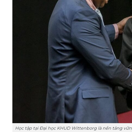
Học tập tại Đại học KHUD Wittenborg là nền tảng vữn