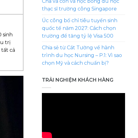
Cha và con và học bổng du học
thạc sĩ trường công Singapore
Úc công bố chỉ tiêu tuyển sinh
quốc tế năm 2027: Cách chọn
 sinh
trường để tăng tỷ lệ Visa 500
u trị
Chia sẻ từ Cát Tường về hành
tất cả
trình du học Nursing – P.1: Vì sao
chọn Mỹ và cách chuẩn bị?
TRẢI NGHIỆM KHÁCH HÀNG