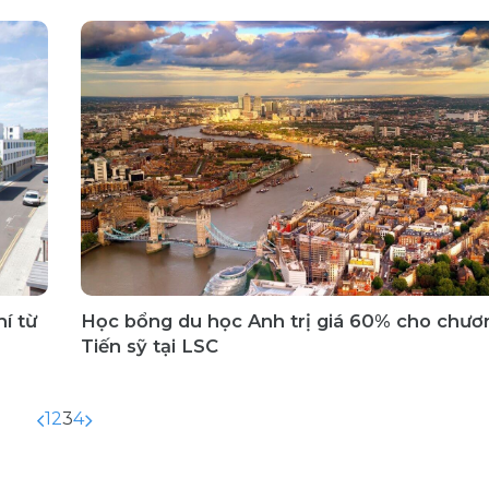
í từ
Học bổng du học Anh trị giá 60% cho chươn
Tiến sỹ tại LSC
1
2
3
4