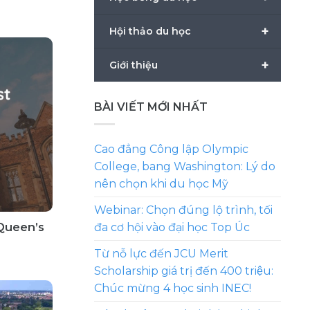
+
Hội thảo du học
+
Giới thiệu
BÀI VIẾT MỚI NHẤT
Cao đẳng Công lập Olympic
College, bang Washington: Lý do
nên chọn khi du học Mỹ
Webinar: Chọn đúng lộ trình, tối
Queen’s
đa cơ hội vào đại học Top Úc
Từ nỗ lực đến JCU Merit
Scholarship giá trị đến 400 triệu:
Chúc mừng 4 học sinh INEC!