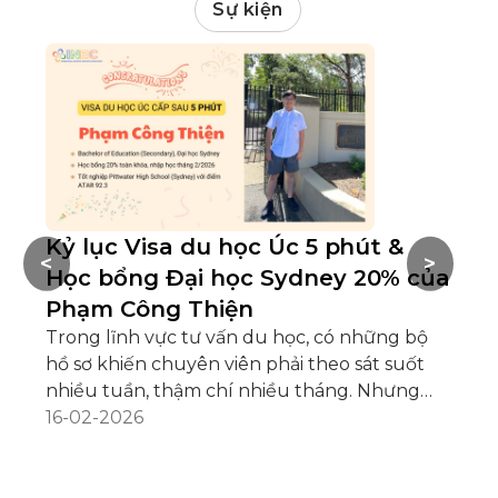
Sự kiện
Kỷ lục Visa du học Úc 5 phút &
H
<
>
Học bổng Đại học Sydney 20% của
h
Phạm Công Thiện
Du
nế
Trong lĩnh vực tư vấn du học, có những bộ
kh
hồ sơ khiến chuyên viên phải theo sát suốt
“c
04
nhiều tuần, thậm chí nhiều tháng. Nhưng
Vi
cũng có những hồ sơ hệ thống vừa tiếp nhận
16-02-2026
mộ
đã… cấp visa. Hồ sơ của Phạm Công Thiện
hà
thuộc trường hợp thứ hai, Visa du học Úc
và
(subclass 500) được cấp chỉ sau 5 phút kể từ