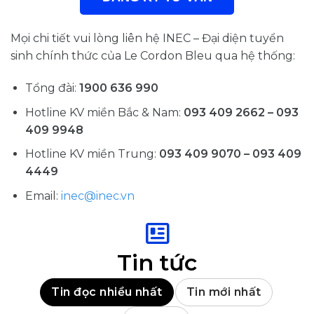
Mọi chi tiết vui lòng liên hệ INEC – Đại diện tuyển
sinh chính thức của Le Cordon Bleu qua hệ thống:
Tổng đài:
1900 636 990
Hotline KV miền Bắc & Nam:
093 409 2662 – 093
409 9948
Hotline KV miền Trung:
093 409 9070 – 093 409
4449
Email:
inec@inec.vn
Tin tức
Tin đọc nhiều nhất
Tin mới nhất