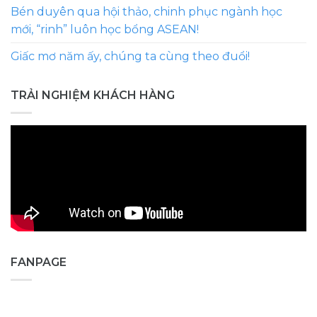
Bén duyên qua hội thảo, chinh phục ngành học
mới, “rinh” luôn học bổng ASEAN!
Giấc mơ năm ấy, chúng ta cùng theo đuổi!
TRẢI NGHIỆM KHÁCH HÀNG
FANPAGE