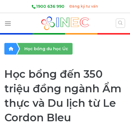
Skip
1900 636 990
Đăng ký tư vấn
to
content
Học bổng du học Úc
Học bổng đến 350
triệu đồng ngành Ẩm
thực và Du lịch từ Le
Cordon Bleu