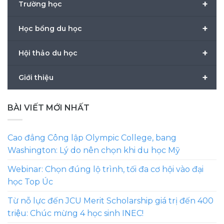
+
Trường học
+
Học bổng du học
+
Hội thảo du học
+
Giới thiệu
BÀI VIẾT MỚI NHẤT
Cao đẳng Công lập Olympic College, bang
Washington: Lý do nên chọn khi du học Mỹ
Webinar: Chọn đúng lộ trình, tối đa cơ hội vào đại
học Top Úc
Từ nỗ lực đến JCU Merit Scholarship giá trị đến 400
triệu: Chúc mừng 4 học sinh INEC!