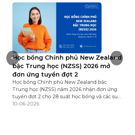
Học bổng Chính phủ New Zealand
Xứ
<
>
bậc Trung học (NZSS) 2026 mở
b
đơn ứng tuyển đợt 2
Đ
Học bổng Chính phủ New Zealand bậc
Bạ
Trung học (NZSS) năm 2026 nhận đơn ứng
Vi
tuyển đợt 2 cho 28 suất học bổng và các suất
ph
học bổng trường theo cơ chế nộp trước, xét
10-06-2026
08
trước. Thời gian nhận đơn từ ngày 15/6/2026
đến ngày 14/8/2026. Với 50% học phí cùng cơ
chế xét tuyển linh hoạt, NZSS 2026 tiếp tục
được xem là cánh cửa vàng cho học sinh Việt