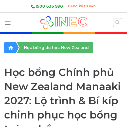
Skip
1900 636 990
Đăng ký tư vấn
to
content
Học bổng du học New Zealand
Học bổng Chính phủ
New Zealand Manaaki
2027: Lộ trình & Bí kíp
chinh phục học bổng