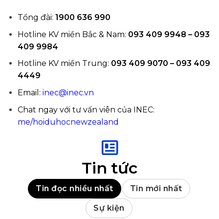
Tổng đài:
1900 636 990
Hotline KV miền Bắc & Nam:
093 409 9948 – 093
409 9984
Hotline KV miền Trung:
093 409 9070 – 093 409
4449
Email:
inec@inec.vn
Chat ngay với tư vấn viên của INEC:
me/hoiduhocnewzealand
Tin tức
Tin đọc nhiều nhất
Tin mới nhất
Sự kiện