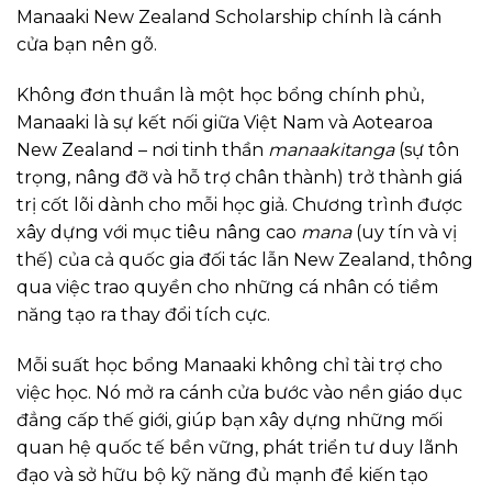
Manaaki New Zealand Scholarship chính là cánh
cửa bạn nên gõ.
Không đơn thuần là một học bổng chính phủ,
Manaaki là sự kết nối giữa Việt Nam và Aotearoa
New Zealand – nơi tinh thần
manaakitanga
(sự tôn
trọng, nâng đỡ và hỗ trợ chân thành) trở thành giá
trị cốt lõi dành cho mỗi học giả. Chương trình được
xây dựng với mục tiêu nâng cao
mana
(uy tín và vị
thế) của cả quốc gia đối tác lẫn New Zealand, thông
qua việc trao quyền cho những cá nhân có tiềm
năng tạo ra thay đổi tích cực.
Mỗi suất học bổng Manaaki không chỉ tài trợ cho
việc học. Nó mở ra cánh cửa bước vào nền giáo dục
đẳng cấp thế giới, giúp bạn xây dựng những mối
quan hệ quốc tế bền vững, phát triển tư duy lãnh
đạo và sở hữu bộ kỹ năng đủ mạnh để kiến tạo