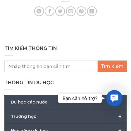
Nam từ lớp 8-10 mong muốn du học New
Zealand bậc Trung học. Thông tin học bổng
Chính phủ New Zealand bậc Trung học
(NZSS) 2026 New Zeland Schools [...]
TÌM KIẾM THÔNG TIN
Tìm kiếm
THÔNG TIN DU HỌC
Contac
Bạn cần hỗ trợ?
+
Du học các nước
+
Trường học
+
Học bổng du học