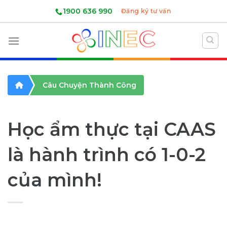
Skip
1900 636 990
Đăng ký tư vấn
to
content
Câu Chuyện Thành Công
Học ẩm thực tại CAAS
là hành trình có 1-0-2
của mình!