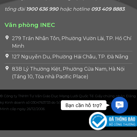
tổng đài
1900 636 990
hoặc hotline
093 409 8883
.
Văn phòng INEC
279 Trần Nhân Tôn, Phường Vườn Lài, TP. Hồ Chí
Minh
127 Nguyễn Du, Phường Hải Châu, TP. Đà Nẵng
83B Lý Thường Kiệt, Phường Cửa Nam, Hà Nội
(Tầng 10, Tòa nhà Pacific Place)
© Công ty TNHH Tư Vấn Giáo Dục Mạng Lưới Quốc Tế. Giấy chứng nhận Đăng
ký Kinh doanh số 0304763733 do Sở Kế hoạch và Đầu tư Thành phố Hồ Chí
Contac
Bạn cần hỗ trợ?
Minh cấp ngày 26/12/2006.