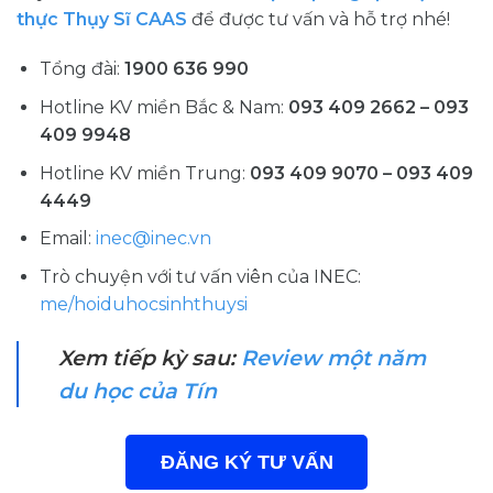
thực Thụy Sĩ CAAS
để được tư vấn và hỗ trợ nhé!
Tổng đài:
1900 636 990
Hotline KV miền Bắc & Nam:
093 409 2662 – 093
409 9948
Hotline KV miền Trung:
093 409 9070 – 093 409
4449
Email:
inec@inec.vn
Trò chuyện với tư vấn viên của INEC:
me/hoiduhocsinhthuysi
Xem tiếp kỳ sau:
Review một năm
du học của Tín
ĐĂNG KÝ TƯ VẤN