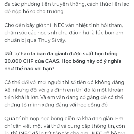
đa các phương tiện truyền thông, cách thức liên lạc
để nộp hồ sơ cho trường.
Cho đến bây giờ thì INEC vẫn nhiệt tình hỏi thăm,
chăm sóc các học sinh chu đáo như là lúc bọn em
chuẩn bị qua Thuỵ Sĩ vậy.
Rất tự hào là bạn đã giành được suất học bổng
20.000 CHF của CAAS. Học bổng này có ý nghĩa
như thế nào với bạn?
Có thể đối với mọi người thì số tiền đó không đáng
kể, nhưng đối với gia đình em thì đó là một khoản
tiền khá là lớn. Và em vẫn đang cố gắng để có thể
chứng tỏ mình xứng đáng với học bổng đó.
Quá trình nộp học bổng diễn ra khá đơn giản. Em
chỉ cần viết một vài thứ và cung cấp thông tin, còn
lại thì INEC đã lo tất tần tật cho em. INEC đã hỗ trợ