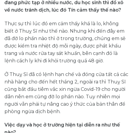
đang phức tạp ở nhiều nước, du học sinh thì đổ xô
về nước tránh dịch, lúc đó Tín cảm thấy thế nào?
Thực sự thì lúc đó em cảm thấy khá là lo, không
biết ở Thuỵ Sĩ như thế nào. Nhưng khi đến đây em
đã đỡ lo phần nào thì ở trong trường, chúng em sẽ
được kiểm tra nhiệt độ mỗi ngày, được phát khẩu
trang và nước rửa tay sát khuẩn, bên cạnh đó là
lệnh cách ly khi đi khỏi trường quá 48 giờ.
Ở Thuỵ Sĩ đã có lệnh hạn chế và đóng cửa tất cả các
nhà hàng cho đến hết tháng 2, ngoài ra thì Thuỵ Sĩ
cũng bắt đầu tiêm vắc xin ngừa Covid-19 cho người
dân nên em cũng đỡ lo phần nào. Tuy nhiên mọi
người vẫn phải tự nâng cao ý thức của bản thân để
phòng ngừa dịch bệnh.
Việc dạy và học ở trường hiện tại diễn ra như thế
nào?