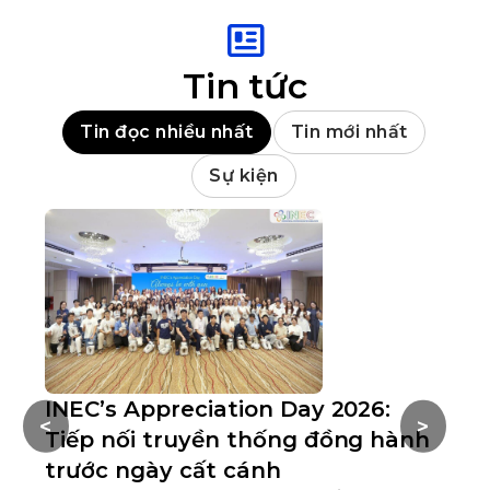
Tin tức
Tin đọc nhiều nhất
Tin mới nhất
Sự kiện
INEC’s Appreciation Day 2026:
H
<
>
Tiếp nối truyền thống đồng hành
C
trước ngày cất cánh
Nh