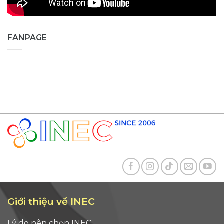
FANPAGE
Giới thiệu về INEC
Lý do nên chọn INEC