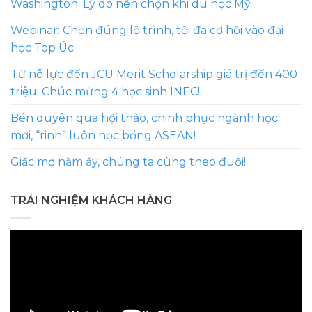
Washington: Lý do nên chọn khi du học Mỹ
Webinar: Chọn đúng lộ trình, tối đa cơ hội vào đại
học Top Úc
Từ nỗ lực đến JCU Merit Scholarship giá trị đến 400
triệu: Chúc mừng 4 học sinh INEC!
Bén duyên qua hội thảo, chinh phục ngành học
mới, “rinh” luôn học bổng ASEAN!
Giấc mơ năm ấy, chúng ta cùng theo đuổi!
TRẢI NGHIỆM KHÁCH HÀNG