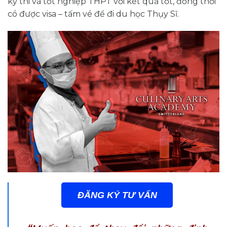
kỳ thi và tốt nghiệp THPT với kết quả tốt, đồng thời
có được visa – tấm vé để đi du học Thụy Sĩ.
ĐĂNG KÝ TƯ VẤN