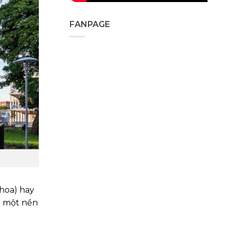
FANPAGE
khoa) hay
o một nền