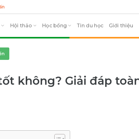
ấn
c
Hội thảo
Học bổng
Tin du học
Giới thiệu
ển
tốt không? Giải đáp toà