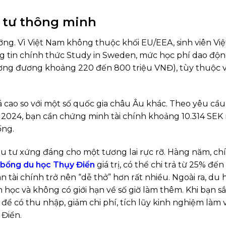
u tư thông minh
ưỡng. Vì Việt Nam không thuộc khối EU/EEA, sinh viên V
ng tin chính thức Study in Sweden, mức học phí dao độn
ơng đương khoảng 220 đến 800 triệu VNĐ), tùy thuộc 
há cao so với một số quốc gia châu Âu khác. Theo yêu cầ
 2024, bạn cần chứng minh tài chính khoảng 10.314 SEK
ống.
ầu tư xứng đáng cho một tương lai rực rỡ. Hàng năm, c
 bổng du học Thụy Điển
giá trị
, có thể chi trả từ 25% đế
n tài chính trở nên “dễ thở” hơn rất nhiều. Ngoài ra, du 
học và không có giới hạn về số giờ làm thêm. Khi bạn s
 để có thu nhập, giảm chi phí, tích lũy kinh nghiệm làm vi
 Điển.