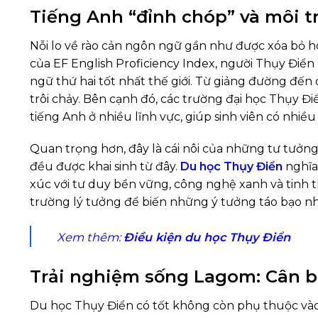
Tiếng Anh “đỉnh chóp” và môi t
Nỗi lo về rào cản ngôn ngữ gần như được xóa bỏ 
của EF English Proficiency Index, người Thụy Điển
ngữ thứ hai tốt nhất thế giới. Từ giảng đường đến 
trôi chảy. Bên cạnh đó, các trường đại học Thụy Đ
tiếng Anh ở nhiều lĩnh vực, giúp sinh viên có nhiều
Quan trọng hơn, đây là cái nôi của những tư tưởng
đều được khai sinh từ đây.
Du học Thụy Điển
nghĩa 
xúc với tư duy bền vững, công nghệ xanh và tinh t
trường lý tưởng để biến những ý tưởng táo bạo nh
Xem thêm:
Điều kiện du học Thụy Điển
Trải nghiệm sống Lagom: Cân b
Du học Thụy Điển có tốt không
còn phụ thuộc vào 