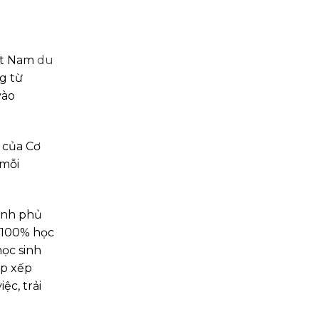
iệt Nam
du
g từ
vào
u của Cơ
 mỗi
hính phủ
n 100% học
học sinh
ắp xếp
ệc, trải