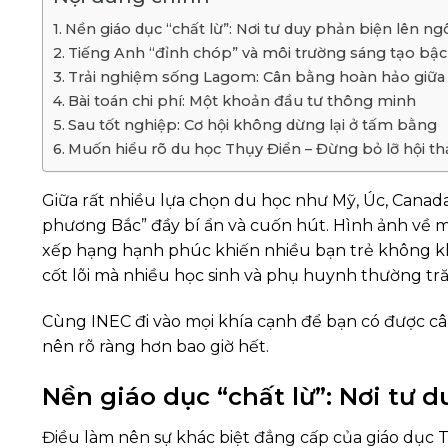
Nền giáo dục “chất lừ”: Nơi tư duy phản biện lên ng
Tiếng Anh “đỉnh chóp” và môi trường sáng tạo bậc
Trải nghiệm sống Lagom: Cân bằng hoàn hảo giữa
Bài toán chi phí: Một khoản đầu tư thông minh
Sau tốt nghiệp: Cơ hội không dừng lại ở tấm bằng
Muốn hiểu rõ du học Thụy Điển – Đừng bỏ lỡ hội t
Giữa rất nhiều lựa chọn du học như Mỹ, Úc, Canad
phương Bắc” đầy bí ẩn và cuốn hút. Hình ảnh về 
xếp hạng hạnh phúc khiến nhiều bạn trẻ không kh
cốt lõi mà nhiều học sinh và phụ huynh thường tră
Cùng INEC đi vào mọi khía cạnh để bạn có được câu 
nên rõ ràng hơn bao giờ hết.
Nền giáo dục “chất lừ”: Nơi tư 
Điều làm nên sự khác biệt đẳng cấp của giáo dục T