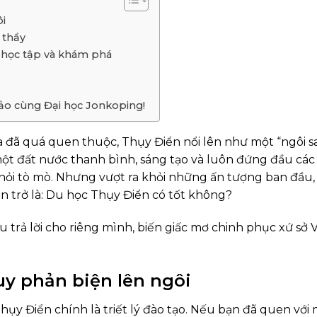
ôi
 thầy
 học tập và khám phá
hảo cùng Đại học Jonkoping!
a đã quá quen thuộc, Thụy Điển nổi lên như một “ngôi s
một đất nước thanh bình, sáng tạo và luôn đứng đầu cá
ỏi tò mò. Nhưng vượt ra khỏi những ấn tượng ban đầu, 
n trở là:
Du học Thụy Điển có tốt không?
trả lời cho riêng mình, biến giấc mơ chinh phục xứ sở V
duy phản biện lên ngôi
hụy Điển chính là triết lý đào tạo. Nếu bạn đã quen với