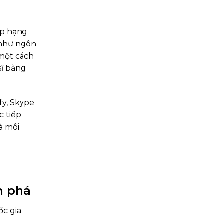
ếp hạng
 như ngôn
 một cách
sĩ bằng
fy, Skype
c tiếp
à môi
m phá
ốc gia