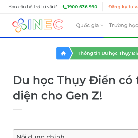
Skip
1900 636 990
Bạn cần hỗ trợ tư vấn?
Đăng ký tư v
to
content
Quốc gia
Trường họ
Thông tin Du học Thụy Đi
Du học Thụy Điển có 
diện cho Gen Z!
Nội dung chính