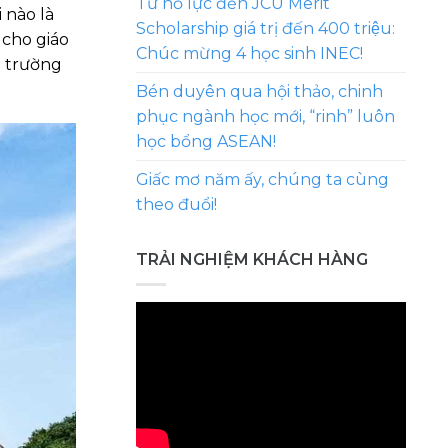
Từ nỗ lực đến JCU Merit
 nào là
Scholarship giá trị đến 400 triệu:
 cho giáo
Chúc mừng 4 học sinh INEC!
i trường
Bén duyên qua hội thảo, chinh
phục ngành học mới, “rinh” luôn
học bổng ASEAN!
Giấc mơ năm ấy, chúng ta cùng
theo đuổi!
TRẢI NGHIỆM KHÁCH HÀNG