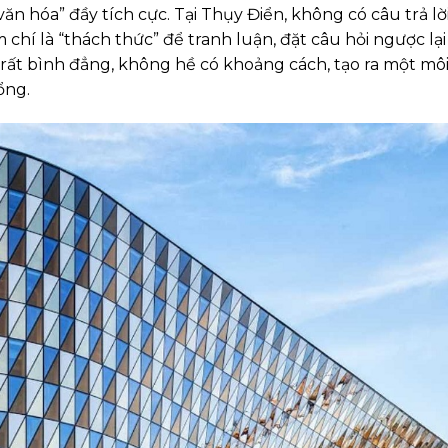
ăn hóa” đầy tích cực. Tại Thụy Điển, không có câu trả lời
chí là “thách thức” để tranh luận, đặt câu hỏi ngược lại
ò rất bình đẳng, không hề có khoảng cách, tạo ra một mô
ổng.