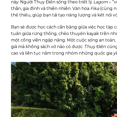
này. Người Thụy Điển sống theo triết lý
Lagom
– “v
thân, gia đình và thiên nhiên. Văn hóa
Fika
(cùng nh
thể thiếu, giúp bạn tái tạo năng lượng và kết nối vớ
Bạn sẽ được học cách cân bằng giữa việc học tập 
tuần giữa rừng thông, chèo thuyền kayak trên nhữ
một công viên ngập nắng. Một cuộc sống an toàn, 
giá mà không sách vở nào có được. Thụy Điển cũng 
cao và liên tục nằm trong nhóm những quốc gia yê