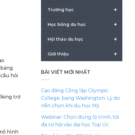
+
Trường học
+
Học bổng du học
+
Hội thảo du học
+
Giới thiệu
ao
c bảng
BÀI VIẾT MỚI NHẤT
câu hỏi
Cao đẳng Công lập Olympic
iking trở
College, bang Washington: Lý do
nên chọn khi du học Mỹ
Webinar: Chọn đúng lộ trình, tối
đa cơ hội vào đại học Top Úc
 mô hình