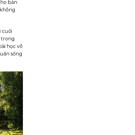
cho bản
 không
 cuối
 trong
bài học vô
chuẩn sống