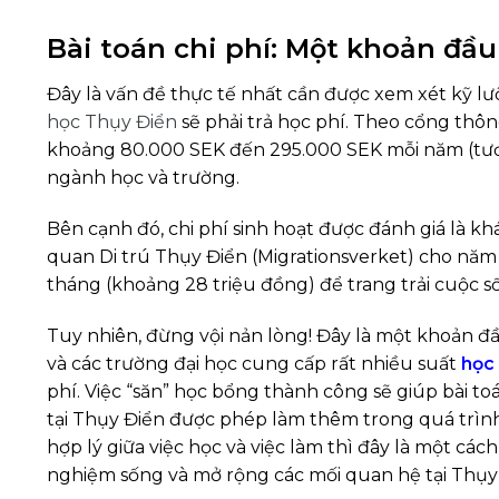
Bài toán chi phí: Một khoản đầ
Đây là vấn đề thực tế nhất cần được xem xét kỹ l
học Thụy Điển
sẽ phải trả học phí. Theo cổng thô
khoảng 80.000 SEK đến 295.000 SEK mỗi năm (tư
ngành học và trường.
Bên cạnh đó, chi phí sinh hoạt được đánh giá là k
quan Di trú Thụy Điển (Migrationsverket) cho năm
tháng (khoảng 28 triệu đồng) để trang trải cuộc s
Tuy nhiên, đừng vội nản lòng! Đây là một khoản đ
và các trường đại học cung cấp rất nhiều suất
học
phí. Việc “săn” học bổng thành công sẽ giúp bài toá
tại Thụy Điển được phép làm thêm trong quá trình 
hợp lý giữa việc học và việc làm thì đây là một cách
nghiệm sống và mở rộng các mối quan hệ tại Thụy