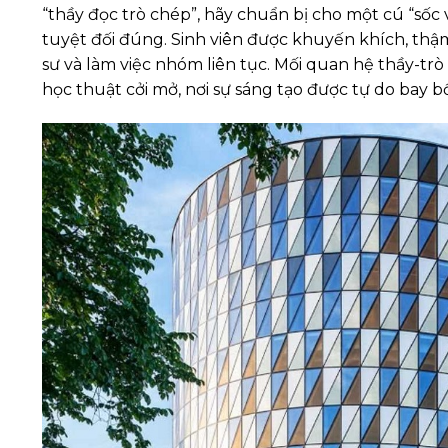
“thầy đọc trò chép”, hãy chuẩn bị cho một cú “sốc v
tuyệt đối đúng. Sinh viên được khuyến khích, thậm 
sư và làm việc nhóm liên tục. Mối quan hệ thầy-tr
học thuật cởi mở, nơi sự sáng tạo được tự do bay b