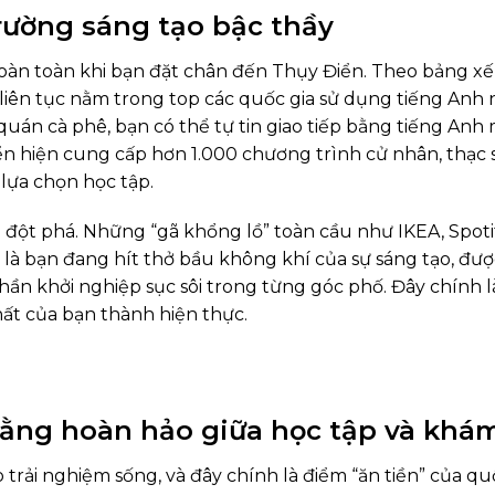
rường sáng tạo bậc thầy
hoàn toàn khi bạn đặt chân đến Thụy Điển. Theo bảng x
 liên tục nằm trong top các quốc gia sử dụng tiếng Anh
quán cà phê, bạn có thể tự tin giao tiếp bằng tiếng Anh
iển hiện cung cấp hơn 1.000 chương trình cử nhân, thạc 
 lựa chọn học tập.
 đột phá. Những “gã khổng lồ” toàn cầu như IKEA, Spoti
là bạn đang hít thở bầu không khí của sự sáng tạo, đượ
hần khởi nghiệp sục sôi trong từng góc phố. Đây chính l
ất của bạn thành hiện thực.
ằng hoàn hảo giữa học tập và khá
trải nghiệm sống, và đây chính là điểm “ăn tiền” của qu