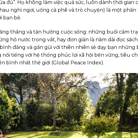
ừa đủ”. Họ không làm việc quá sức, luôn dành thời gian 
au nghỉ ngơi, uống cà phê và trò chuyện) là một phần
i bạn bè.
căng thẳng và tận hưởng cuộc sống: những buổi cắm trại
ng hồ nước trong vắt, hay đơn giản là nằm dài đọc sách
bình đẳng và gần gũi với thiên nhiên sẽ dạy bạn những 
nổi tiếng với hệ thống phúc lợi xã hội bền vững, tiêu 
n bình nhất thế giới (Global Peace Index).