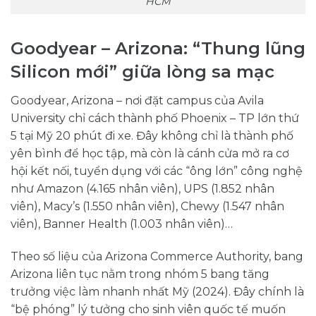
HCM
Goodyear – Arizona: “Thung lũng
Silicon mới” giữa lòng sa mạc
Goodyear, Arizona – nơi đặt campus của Avila
University chỉ cách thành phố Phoenix – TP lớn thứ
5 tại Mỹ 20 phút đi xe. Đây không chỉ là thành phố
yên bình để học tập, mà còn là cánh cửa mở ra cơ
hội kết nối, tuyển dụng với các “ông lớn” công nghệ
như Amazon (4.165 nhân viên), UPS (1.852 nhân
viên), Macy’s (1.550 nhân viên), Chewy (1.547 nhân
viên), Banner Health (1.003 nhân viên)…
Theo số liệu của Arizona Commerce Authority, bang
Arizona liên tục nằm trong nhóm 5 bang tăng
trưởng việc làm nhanh nhất Mỹ (2024). Đây chính là
“bệ phóng” lý tưởng cho sinh viên quốc tế muốn