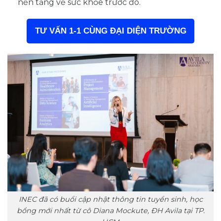
nền tảng về sức khỏe trước đó.
TƯ VẤN 1-1 CÙNG ĐẠI DIỆN TRƯỜNG
INEC đã có buổi cập nhật thông tin tuyển sinh, học
bổng mới nhất từ cô Diana Mockute, ĐH Avila tại TP.