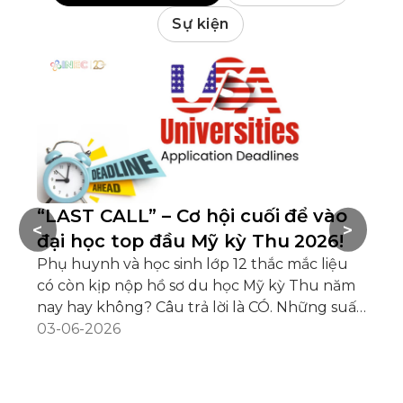
Sự kiện
“LAST CALL” – Cơ hội cuối để vào
H
<
>
đại học top đầu Mỹ kỳ Thu 2026!
n
Phụ huynh và học sinh lớp 12 thắc mắc liệu
b
có còn kịp nộp hồ sơ du học Mỹ kỳ Thu năm
M
nay hay không? Câu trả lời là CÓ. Những suất
Gi
tuyển sinh và học bổng cuối cùng du học Mỹ
03-06-2026
họ
kỳ Thu 2026 tại nhiều trường đại học top đầu
Tr
nước Mỹ vẫn đang mở. Đây có thể là cơ hội để
CA
10
bạn bước vào những môi trường đào tạo
vữ