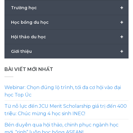
+
Trường học
+
Học bổng du học
+
Hội thảo du học
+
Giới thiệu
BÀI VIẾT MỚI NHẤT
Webinar: Chọn đúng lộ trình, tối đa cơ hội vào đại
học Top Úc
Từ nỗ lực đến JCU Merit Scholarship giá trị đến 400
triệu: Chúc mừng 4 học sinh INEC!
Bén duyên qua hội thảo, chinh phục ngành học
mới, “rinh” luôn học bổng ASEAN!