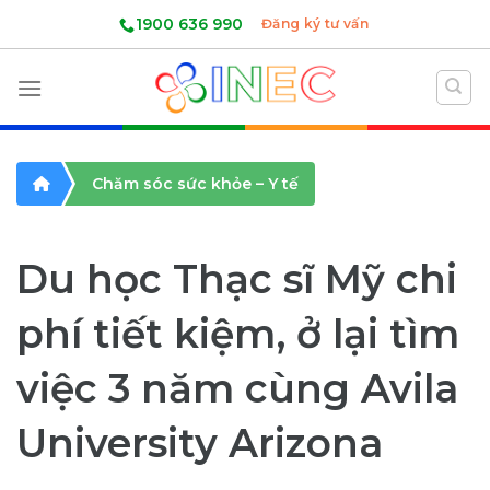
Skip
1900 636 990
Đăng ký tư vấn
to
content
Chăm sóc sức khỏe – Y tế
Du học Thạc sĩ Mỹ chi
phí tiết kiệm, ở lại tìm
việc 3 năm cùng Avila
University Arizona