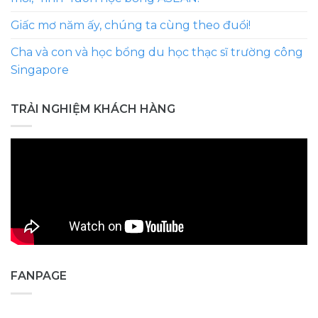
Giấc mơ năm ấy, chúng ta cùng theo đuổi!
Cha và con và học bổng du học thạc sĩ trường công
Singapore
TRẢI NGHIỆM KHÁCH HÀNG
FANPAGE