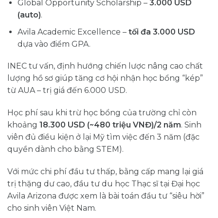
Global Opportunity Scholarship –
3.000 USD
(auto)
.
Avila Academic Excellence –
tối đa 3.000 USD
dựa vào điểm GPA.
INEC tư vấn, định hướng chiến lược nâng cao chất
lượng hồ sơ giúp tăng cơ hội nhận học bổng “kép”
từ AUA – trị giá đến 6.000 USD.
Học phí sau khi trừ học bổng của trường chỉ còn
khoảng
18.300 USD (~480 triệu VNĐ)/2 năm
. Sinh
viên đủ điều kiện ở lại Mỹ tìm việc đến 3 năm (đặc
quyền dành cho bằng STEM).
Với mức chi phí đầu tư thấp, bằng cấp mang lại giá
trị thặng dư cao, đầu tư du học Thạc sĩ tại Đại học
Avila Arizona được xem là bài toán đầu tư “siêu hời”
cho sinh viên Việt Nam.