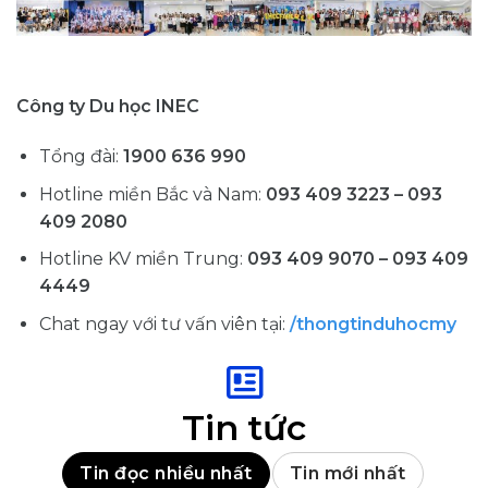
Công ty Du học INEC
Tổng đài:
1900 636 990
Hotline miền Bắc và Nam:
093 409 3223 – 093
409 2080
Hotline KV miền Trung:
093 409 9070 – 093 409
4449
Chat ngay với tư vấn viên tại:
/thongtinduhocmy
Tin tức
Tin đọc nhiều nhất
Tin mới nhất