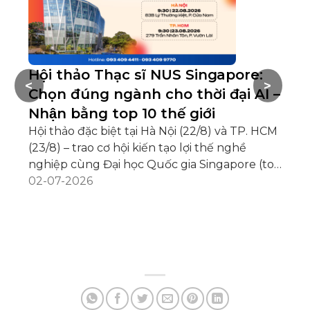
Hội thảo Thạc sĩ NUS Singapore:
S
<
>
Chọn đúng ngành cho thời đại AI –
2
Nhận bằng top 10 thế giới
c
Hội thảo đặc biệt tại Hà Nội (22/8) và TP. HCM
Từ
(23/8) – trao cơ hội kiến tạo lợi thế nghề
Si
nghiệp cùng Đại học Quốc gia Singapore (top
để
10 thế giới, số 1 châu Á). AI đang thay đổi thị
02-07-2026
Bạ
25
trường việc làm. Điều quan trọng không còn
Si
là “có học Thạc sĩ hay không”, mà là nên học
tổ
ngành nào. Nếu cách đây 20 năm, MBA được
bổ
xem là tấm bằng giúp nhiều người bứt phá
họ
lên các vị trí quản lý, thì trong kỷ nguyên AI,
Và
doanh nghiệp đang đặt ra một yêu cầu mới:
kế
nhà quản [...]
ch