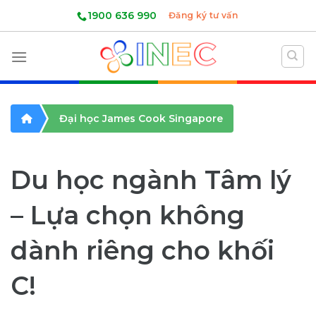
Skip
1900 636 990
Đăng ký tư vấn
to
content
Đại học James Cook Singapore
Du học ngành Tâm lý
– Lựa chọn không
dành riêng cho khối
C!