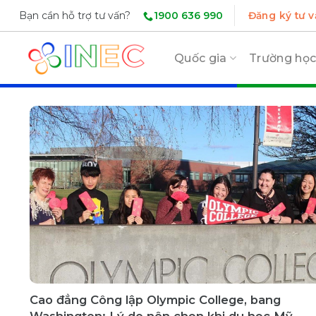
Skip
1900 636 990
Bạn cần hỗ trợ tư vấn?
Đăng ký tư v
to
content
Quốc gia
Trường họ
Cao đẳng Công lập Olympic College, bang
Washington: Lý do nên chọn khi du học Mỹ