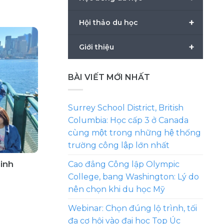
+
Hội thảo du học
+
Giới thiệu
BÀI VIẾT MỚI NHẤT
Surrey School District, British
Columbia: Học cấp 3 ở Canada
cùng một trong những hệ thống
trường công lập lớn nhất
inh
Cao đẳng Công lập Olympic
College, bang Washington: Lý do
nên chọn khi du học Mỹ
Webinar: Chọn đúng lộ trình, tối
đa cơ hội vào đại học Top Úc