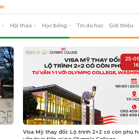
ấn
c
Hội thảo
Học bổng
Tin du học
Giới thiệu
25-0
16
Visa Mỹ thay đổi: Lộ trình 2+2 có còn phù 
vấn trực tiếp cùng Olympic College