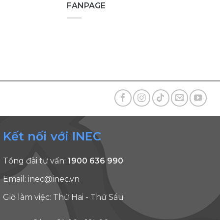
FANPAGE
Kết nối với INEC
Tổng đài tư vấn:
1900 636 990
Email:
inec@inec.vn
Giờ làm việc: Thứ Hai - Thứ Sáu