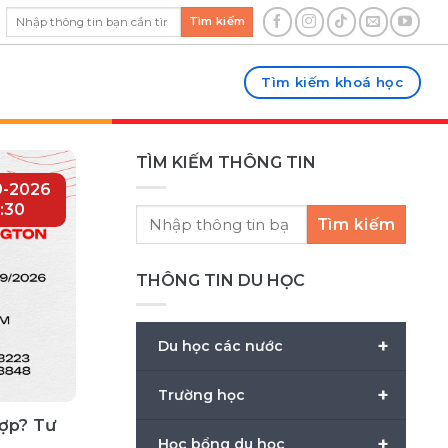
Tìm kiếm
Tìm kiếm khoá học
TÌM KIẾM THÔNG TIN
9-2026
:30
Tìm kiếm
THÔNG TIN DU HỌC
+
Du học các nước
+
Trường học
hợp? Tư
+
Học bổng du học