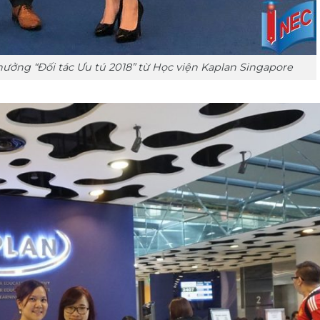
hưởng “Đối tác Ưu tú 2018” từ Học viện Kaplan Singapore