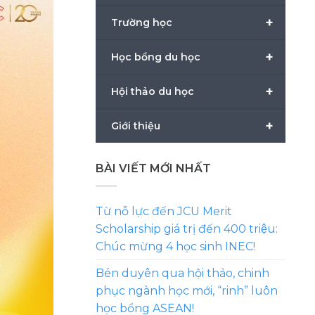
+
Trường học
+
Học bổng du học
+
Hội thảo du học
+
Giới thiệu
BÀI VIẾT MỚI NHẤT
Từ nỗ lực đến JCU Merit
Scholarship giá trị đến 400 triệu:
Chúc mừng 4 học sinh INEC!
Bén duyên qua hội thảo, chinh
phục ngành học mới, “rinh” luôn
học bổng ASEAN!