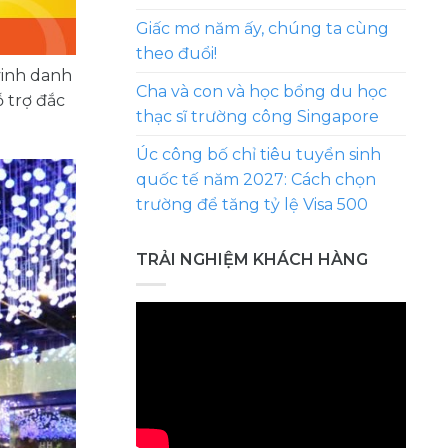
Giấc mơ năm ấy, chúng ta cùng
theo đuổi!
vinh danh
Cha và con và học bổng du học
ỗ trợ đắc
thạc sĩ trường công Singapore
Úc công bố chỉ tiêu tuyển sinh
quốc tế năm 2027: Cách chọn
trường để tăng tỷ lệ Visa 500
TRẢI NGHIỆM KHÁCH HÀNG