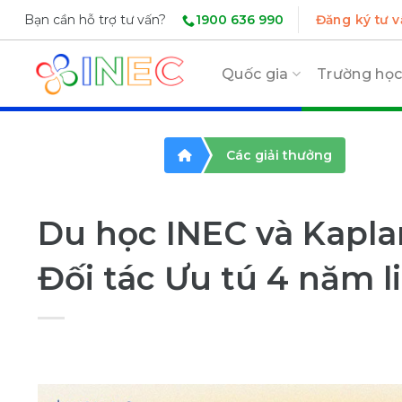
Skip
1900 636 990
Bạn cần hỗ trợ tư vấn?
Đăng ký tư v
to
content
Quốc gia
Trường họ
Các giải thưởng
Du học INEC và Kapl
Đối tác Ưu tú 4 năm l