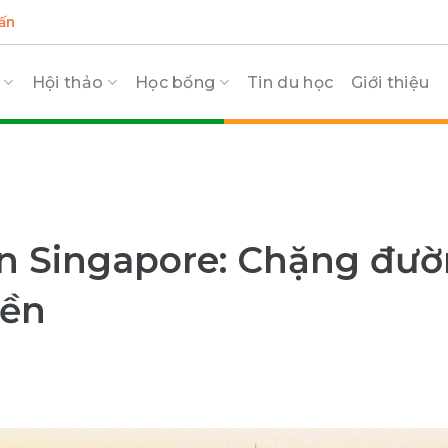
ấn
c
Hội thảo
Học bổng
Tin du học
Giới thiệu
an Singapore: Chặng đư
iền