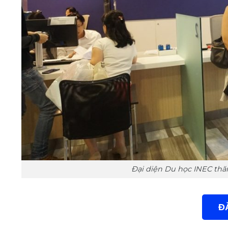
Đại diện Du học INEC thă
Đ