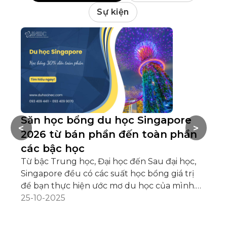
Sự kiện
Săn học bổng du học Singapore
L
<
>
2026 từ bán phần đến toàn phần
H
các bậc học
s
Từ bậc Trung học, Đại học đến Sau đại học,
Du
Singapore đều có các suất học bổng giá trị
họ
để bạn thực hiện ước mơ du học của mình.
hà
Bạn đang đặt mục tiêu săn học bổng du học
25-10-2025
cầ
22
Singapore? Bạn không biết trường học hoặc
ng
tổ chức uy tín nào đang có chương trình học
hà