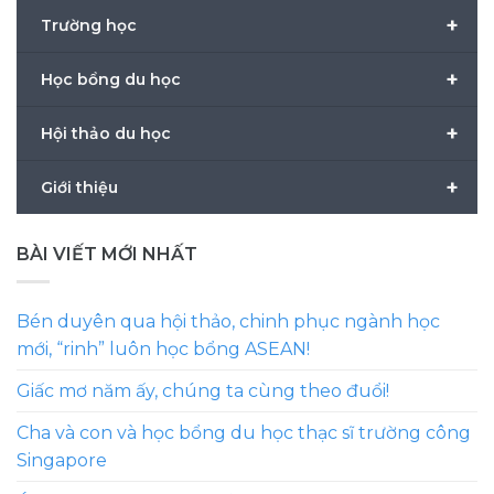
+
Trường học
+
Học bổng du học
+
Hội thảo du học
+
Giới thiệu
BÀI VIẾT MỚI NHẤT
Bén duyên qua hội thảo, chinh phục ngành học
mới, “rinh” luôn học bổng ASEAN!
Giấc mơ năm ấy, chúng ta cùng theo đuổi!
Cha và con và học bổng du học thạc sĩ trường công
Singapore