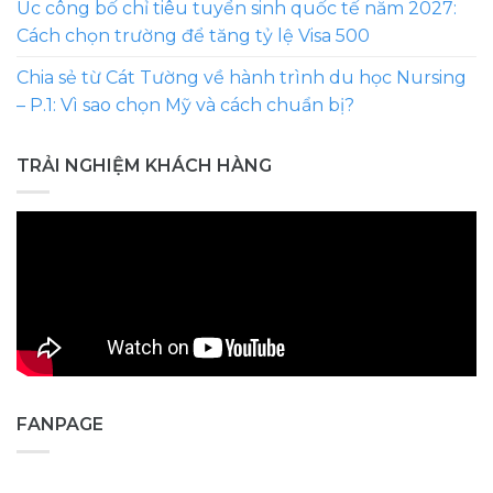
Úc công bố chỉ tiêu tuyển sinh quốc tế năm 2027:
Cách chọn trường để tăng tỷ lệ Visa 500
Chia sẻ từ Cát Tường về hành trình du học Nursing
– P.1: Vì sao chọn Mỹ và cách chuẩn bị?
TRẢI NGHIỆM KHÁCH HÀNG
FANPAGE