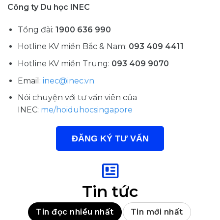
Công ty Du học INEC
Tổng đài:
1900 636 990
Hotline KV miền Bắc & Nam:
093 409 4411
Hotline KV miền Trung:
093 409 9070
Email:
inec@inec.vn
Nói chuyện với tư vấn viên của
INEC:
me/hoiduhocsingapore
ĐĂNG KÝ TƯ VẤN
Tin tức
Tin đọc nhiều nhất
Tin mới nhất