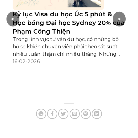
Kỷ lục Visa du học Úc 5 phút &
H
<
>
Học bổng Đại học Sydney 20% của
h
Phạm Công Thiện
Du
nế
Trong lĩnh vực tư vấn du học, có những bộ
kh
hồ sơ khiến chuyên viên phải theo sát suốt
“c
04
nhiều tuần, thậm chí nhiều tháng. Nhưng
Vi
cũng có những hồ sơ hệ thống vừa tiếp nhận
16-02-2026
mộ
đã… cấp visa. Hồ sơ của Phạm Công Thiện
hà
thuộc trường hợp thứ hai, Visa du học Úc
và
(subclass 500) được cấp chỉ sau 5 phút kể từ
ch
khi nộp! Xin chúc mừng thành tích ấn tượng
tr
này của Công Thiện, gương mặt thân quen
nộ
đã đồng hành cùng INEC trong suốt hành
trình từ bậc Trung học phổ thông cho đến
khi chính [...]