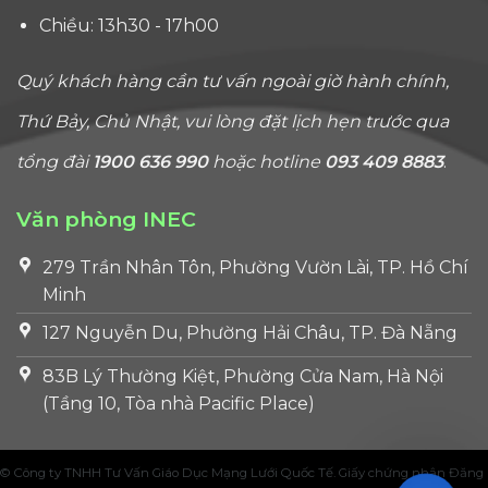
Chiều: 13h30 - 17h00
Quý khách hàng cần tư vấn ngoài giờ hành chính,
Thứ Bảy, Chủ Nhật, vui lòng đặt lịch hẹn trước qua
tổng đài
1900 636 990
hoặc hotline
093 409 8883
.
Văn phòng INEC
279 Trần Nhân Tôn, Phường Vườn Lài, TP. Hồ Chí
Minh
127 Nguyễn Du, Phường Hải Châu, TP. Đà Nẵng
83B Lý Thường Kiệt, Phường Cửa Nam, Hà Nội
(Tầng 10, Tòa nhà Pacific Place)
© Công ty TNHH Tư Vấn Giáo Dục Mạng Lưới Quốc Tế. Giấy chứng nhận Đăng