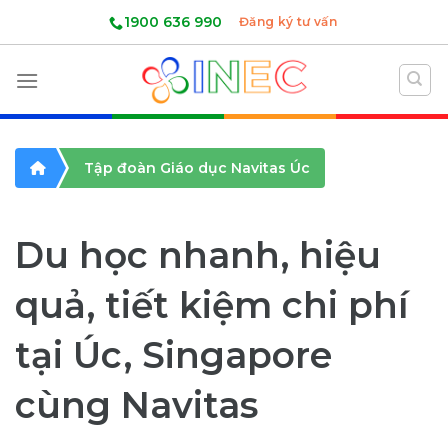
Skip
1900 636 990
Đăng ký tư vấn
to
content
Tập đoàn Giáo dục Navitas Úc
Du học nhanh, hiệu
quả, tiết kiệm chi phí
tại Úc, Singapore
cùng Navitas