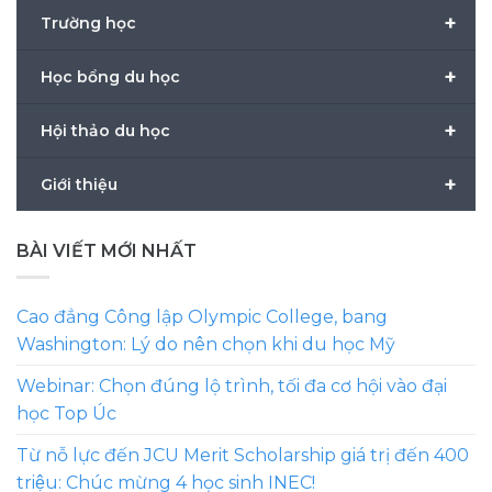
+
Trường học
+
Học bổng du học
+
Hội thảo du học
+
Giới thiệu
BÀI VIẾT MỚI NHẤT
Cao đẳng Công lập Olympic College, bang
Washington: Lý do nên chọn khi du học Mỹ
Webinar: Chọn đúng lộ trình, tối đa cơ hội vào đại
học Top Úc
Từ nỗ lực đến JCU Merit Scholarship giá trị đến 400
triệu: Chúc mừng 4 học sinh INEC!