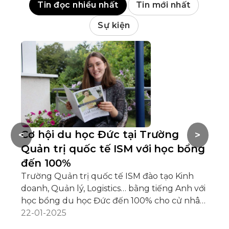
Tin đọc nhiều nhất
Tin mới nhất
Sự kiện
Cơ hội du học Đức tại Trường
Đ
<
>
Quản trị quốc tế ISM với học bổng
g
đến 100%
Du 
thâ
Trường Quản trị quốc tế ISM đào tạo Kinh
du
doanh, Quản lý, Logistics… bằng tiếng Anh với
câ
29
học bổng du học Đức đến 100% cho cử nhân,
tấ
thạc sĩ. Tìm hiểu ngay!
22-01-2025
mạ