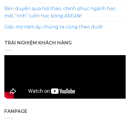
Bén duyên qua hội thảo, chinh phục ngành học
mới, “rinh” luôn học bổng ASEAN!
Giấc mơ năm ấy, chúng ta cùng theo đuổi!
TRẢI NGHIỆM KHÁCH HÀNG
FANPAGE