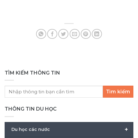
vọ
Bên
tr
nh
mộ
TÌM KIẾM THÔNG TIN
Tìm kiếm
THÔNG TIN DU HỌC
+
Du học các nước