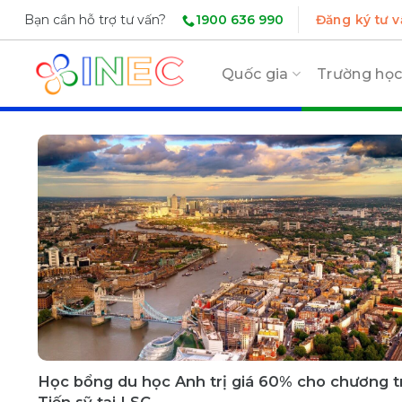
Skip
1900 636 990
Bạn cần hỗ trợ tư vấn?
Đăng ký tư v
to
content
Quốc gia
Trường họ
Học bổng du học Anh trị giá 60% cho chương t
Tiến sỹ tại LSC