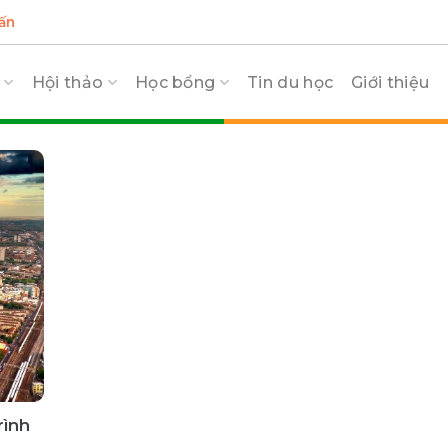
ấn
c
Hội thảo
Học bổng
Tin du học
Giới thiệu
rình