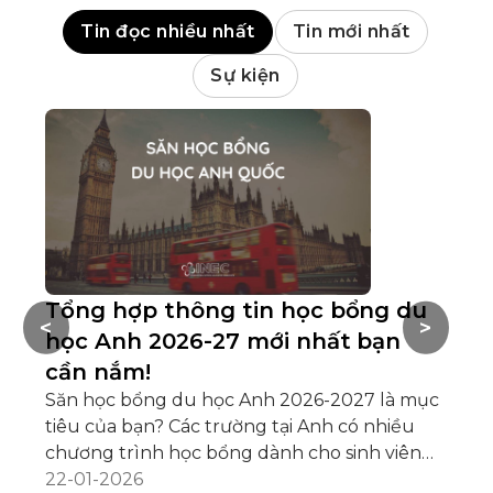
Tin đọc nhiều nhất
Tin mới nhất
Sự kiện
Tổng hợp thông tin học bổng du
V
<
>
học Anh 2026-27 mới nhất bạn
t
cần nắm!
Hầ
tậ
Săn học bổng du học Anh 2026-2027 là mục
củ
tiêu của bạn? Các trường tại Anh có nhiều
đế
29
chương trình học bổng dành cho sinh viên
ti
quốc tế. Học bổng du học Anh có nhiều loại,
22-01-2026