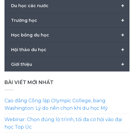
+
Du học các nước
+
Trường học
+
Học bổng du học
+
Hội thảo du học
+
Giới thiệu
BÀI VIẾT MỚI NHẤT
Cao đẳng Công lập Olympic College, bang
Washington: Lý do nên chọn khi du học Mỹ
Webinar: Chọn đúng lộ trình, tối đa cơ hội vào đại
học Top Úc