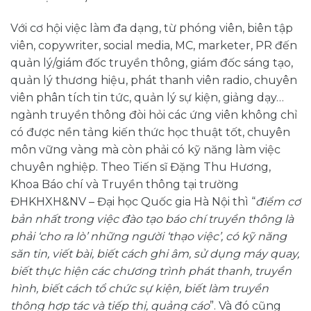
Với cơ hội việc làm đa dạng, từ phóng viên, biên tập
viên, copywriter, social media, MC, marketer, PR đến
quản lý/giám đốc truyền thông, giám đốc sáng tạo,
quản lý thương hiệu, phát thanh viên radio, chuyên
viên phân tích tin tức, quản lý sự kiện, giảng dạy…
ngành truyền thông đòi hỏi các ứng viên không chỉ
có được nền tảng kiến thức học thuật tốt, chuyên
môn vững vàng mà còn phải có kỹ năng làm việc
chuyên nghiệp. Theo Tiến sĩ Đặng Thu Hương,
Khoa Báo chí và Truyền thông tại trường
ĐHKHXH&NV – Đại học Quốc gia Hà Nội thì “
điểm cơ
bản nhất trong việc đào tạo báo chí truyền thông là
phải ‘cho ra lò’ những người ‘thạo việc’, có kỹ năng
săn tin, viết bài, biết cách ghi âm, sử dụng máy quay,
biết thực hiện các chương trình phát thanh, truyền
hình, biết cách tổ chức sự kiện, biết làm truyền
thông hợp tác và tiếp thị, quảng cáo
”. Và đó cũng