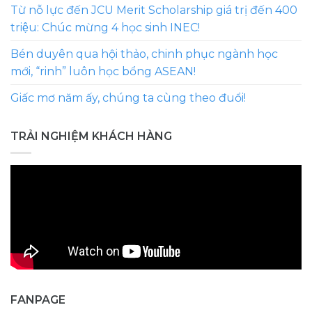
Từ nỗ lực đến JCU Merit Scholarship giá trị đến 400
triệu: Chúc mừng 4 học sinh INEC!
Bén duyên qua hội thảo, chinh phục ngành học
mới, “rinh” luôn học bổng ASEAN!
Giấc mơ năm ấy, chúng ta cùng theo đuổi!
TRẢI NGHIỆM KHÁCH HÀNG
FANPAGE