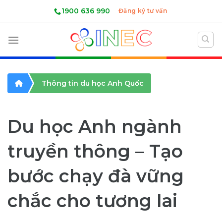
Skip
1900 636 990
Đăng ký tư vấn
to
content
Thông tin du học Anh Quốc
Du học Anh ngành
truyền thông – Tạo
bước chạy đà vững
chắc cho tương lai