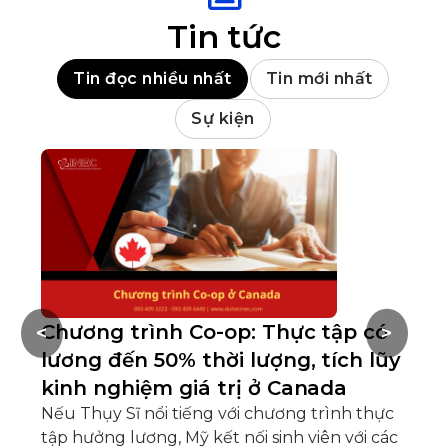
Tin tức
Tin đọc nhiều nhất
Tin mới nhất
Sự kiện
Chương trình Co-op: Thực tập có
L
<
>
lương đến 50% thời lượng, tích lũy
h
kinh nghiệm giá trị ở Canada
đ
Nếu Thụy Sĩ nổi tiếng với chương trình thực
Du
tập hưởng lương, Mỹ kết nối sinh viên với các
th