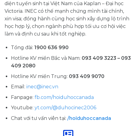
diện tuyển sinh tại Việt Nam của Kaplan – Đại học
Victoria. INEC có thế mạnh chứng mình tài chính,
xin visa; đồng hành cùng học sinh xây dựng lộ trình
học hợp lý, chọn ngành phù hợp tối ưu cơ hội việc
làm và định cư sau khi tốt nghiệp.
Tổng đài:
1900 636 990
Hotline KV miền Bắc và Nam:
093 409 3223 – 093
409 2080
Hotline KV miền Trung:
093 409 9070
Email:
inec@inec.vn
Fanpage:
fb.com/hoiduhoccanada
Youtube:
yt.com/@duhocinec2006
Chat với tư vấn viên tại:
/hoiduhoccanada