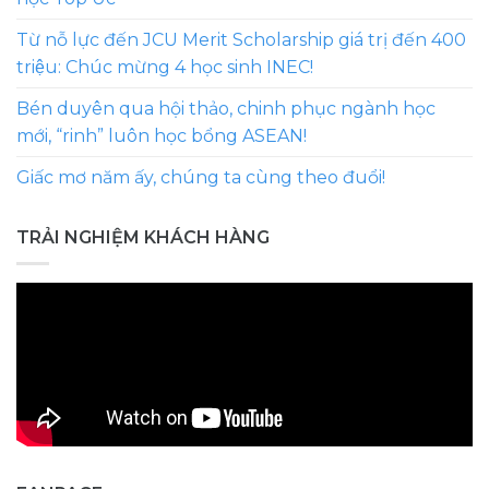
Từ nỗ lực đến JCU Merit Scholarship giá trị đến 400
triệu: Chúc mừng 4 học sinh INEC!
Bén duyên qua hội thảo, chinh phục ngành học
mới, “rinh” luôn học bổng ASEAN!
Giấc mơ năm ấy, chúng ta cùng theo đuổi!
TRẢI NGHIỆM KHÁCH HÀNG