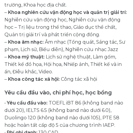
trường, Khoa học địa chất.
–
Khoa nghiên cứu vận động học và quản trị giải trí:
Nghiên cứu vận động học, Nghiên cứu vận động
học – Trị liệu trong thể thao, Giáo dục thể chất,
Quản trị giải trí và phát triển cộng đồng.
–
Khoa âm nhạc:
Âm nhạc (Tổng quát, Sáng tác, Sư
phạm, Lịch sử, Biểu diễn), Nghiên cứu nhạc Jazz
–
Khoa mỹ thuật:
Lịch sử nghệ thuật, Làm gốm,
Thiết kế đồ họa, Hội họa, Nhiếp ảnh, Thiết kế và in
ấn, Điêu khắc, Video.
–
Khoa công tác xã hội:
Công tác xã hội
Yêu cầu đầu vào, chi phí học, học bổng
•
Yêu cầu đầu vào:
TOEFL iBT 86 (không band nào
dưới 20), IELTS 6.5 (không band nào dưới 6.0),
Duolingo 120 (không band nào dưới 105), PTE 58
hoặc hoàn tất cấp độ 5 của chương trình IAEP.
•
Phí ghi danh:
130 CAD