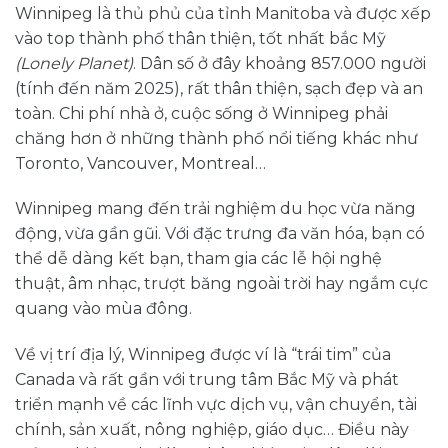
Winnipeg là thủ phủ của tỉnh Manitoba và được xếp
vào top thành phố thân thiện, tốt nhất bắc Mỹ
(Lonely Planet)
. Dân số ở đây khoảng 857.000 người
(tính đến năm 2025), rất thân thiện, sạch đẹp và an
toàn. Chi phí nhà ở, cuộc sống ở Winnipeg phải
chăng hơn ở những thành phố nổi tiếng khác như
Toronto, Vancouver, Montreal…
Winnipeg mang đến trải nghiệm du học vừa năng
động, vừa gần gũi. Với đặc trưng đa văn hóa, bạn có
thể dễ dàng kết bạn, tham gia các lễ hội nghệ
thuật, âm nhạc, trượt băng ngoài trời hay ngắm cực
quang vào mùa đông.
Về vị trí địa lý, Winnipeg được ví là “trái tim” của
Canada và rất gần với trung tâm Bắc Mỹ và phát
triển mạnh về các lĩnh vực dịch vụ, vận chuyển, tài
chính, sản xuất, nông nghiệp, giáo dục… Điều này