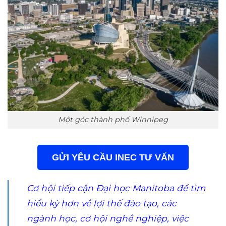
Một góc thành phố Winnipeg
GỬI YÊU CẦU INEC TƯ VẤN
Cơ hội tiếp cận Đại học Manitoba để tìm
hiểu kỳ hơn về lợi thế đào tạo, các
ngành học, cơ hội nghề nghiệp, việc