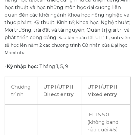
học thuật và học những môn học đại cương liên
quan đến các khối ngành Khoa học nông nghiệp và
thực phẩm; Kỹ thuật; Kinh tế; Khoa học; Nghệ thuật;
Môi trường, trái đất và tài nguyên; Quản trị giải trí và
phát triển cộng đồng.
Sau khi hoàn tất UTP II, sinh viên
sẽ học lên năm 2 các chương trình Cử nhân của Đại học
Manitoba.
•
Kỳ nhập học:
Tháng 1, 5, 9
Chương
UTP I/UTP II
UTP I/UTP II
trình
Direct entry
Mixed entry
IELTS 5.0
(không band
nào dưới 4.5)