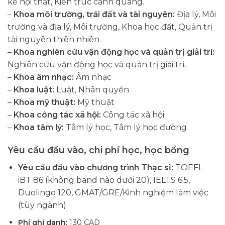
kế nội thất, Kiến trúc cảnh quang.
–
Khoa môi trường, trái đất và tài nguyên:
Địa lý, Môi
trường và địa lý, Môi trường, Khoa học đất, Quản trị
tài nguyên thiên nhiên.
–
Khoa nghiên cứu vận động học và quản trị giải trí:
Nghiên cứu vận động học và quản trị giải trí.
–
Khoa âm nhạc:
Âm nhạc
–
Khoa luật:
Luật, Nhân quyền
–
Khoa mỹ thuật:
Mỹ thuật
–
Khoa công tác xã hội:
Công tác xã hội
–
Khoa tâm lý:
Tâm lý học, Tâm lý học đường
Yêu cầu đầu vào, chi phí học, học bổng
Yêu cầu đầu vào chương trình Thạc sĩ:
TOEFL
iBT 86 (không band nào dưới 20), IELTS 6.5,
Duolingo 120, GMAT/GRE/Kinh nghiệm làm việc
(tùy ngành)
Phí ghi danh:
130 CAD