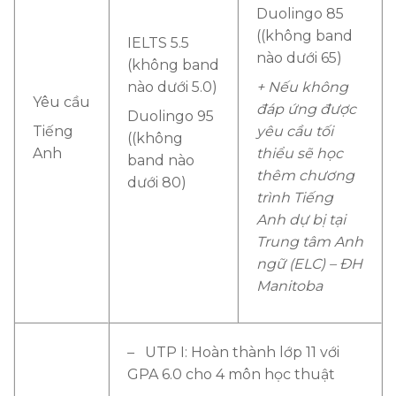
Duolingo 85
((không band
IELTS 5.5
nào dưới 65)
(không band
nào dưới 5.0)
+
Nếu không
Yêu cầu
đáp ứng được
Duolingo 95
Tiếng
yêu cầu tối
((không
Anh
thiểu sẽ học
band nào
thêm chương
dưới 80)
trình Tiếng
Anh dự bị tại
Trung tâm Anh
ngữ (ELC) – ĐH
Manitoba
– UTP I: Hoàn thành lớp 11 với
GPA 6.0 cho 4 môn học thuật