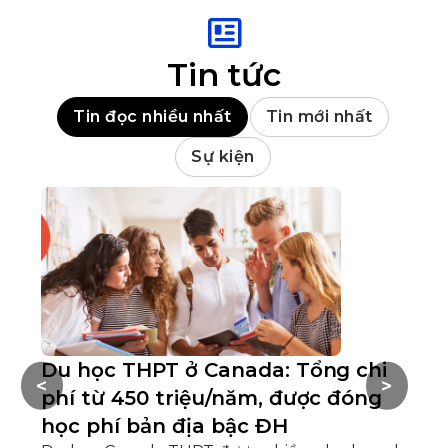
Tin tức
Tin đọc nhiều nhất
Tin mới nhất
Sự kiện
Du học THPT ở Canada: Tổng chi
V
<
>
phí từ 450 triệu/năm, được đóng
t
học phí bản địa bậc ĐH
b