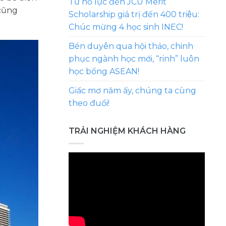
Từ nỗ lực đến JCU Merit
 cũng
Scholarship giá trị đến 400 triệu:
Chúc mừng 4 học sinh INEC!
Bén duyên qua hội thảo, chinh
phục ngành học mới, “rinh” luôn
học bổng ASEAN!
Giấc mơ năm ấy, chúng ta cùng
theo đuổi!
TRẢI NGHIỆM KHÁCH HÀNG