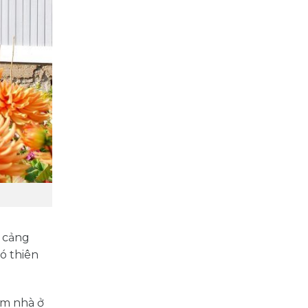
n cảng
có thiên
ìm nhà ở