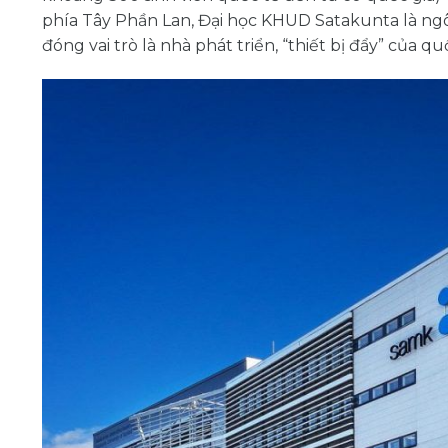
phía Tây Phần Lan, Đại học KHUD Satakunta là ng
đóng vai trò là nhà phát triển, “thiết bị đẩy” của 