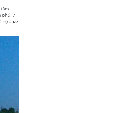
g tâm
h phố 17
ễ hội Jazz