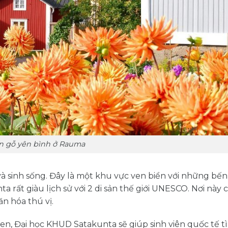
ấn gỗ yên bình ở Rauma
 và sinh sống. Đây là một khu vực ven biển với những bế
a rất giàu lịch sử với 2 di sản thế giới UNESCO. Nơi này 
ăn hóa thú vị.
inen, Đại học KHUD Satakunta sẽ giúp sinh viên quốc tế t