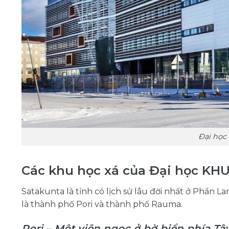
Đại học
Các khu học xá của Đại học KH
Satakunta là tỉnh có lịch sử lâu đời nhất ở Phần 
là thành phố Pori và thành phố Rauma.
Pori – Một viên ngọc ở bờ biển phía Tâ