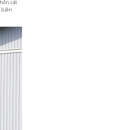
chôn cất
(Liên