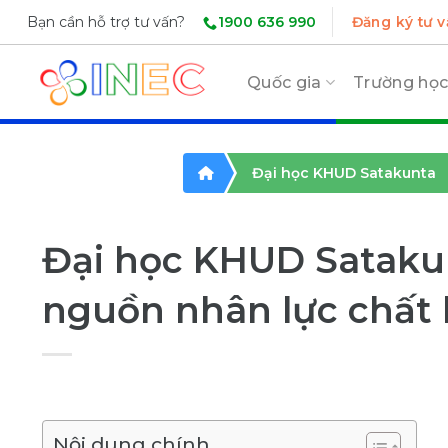
Skip
1900 636 990
Bạn cần hỗ trợ tư vấn?
Đăng ký tư v
to
content
Quốc gia
Trường họ
Đại học KHUD Satakunta
Đại học KHUD Satakun
nguồn nhân lực chất 
Nội dung chính