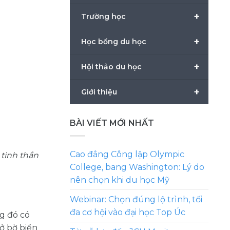
+
Trường học
+
Học bổng du học
+
Hội thảo du học
+
Giới thiệu
BÀI VIẾT MỚI NHẤT
Cao đẳng Công lập Olympic
 tinh thần
College, bang Washington: Lý do
nên chọn khi du học Mỹ
Webinar: Chọn đúng lộ trình, tối
đa cơ hội vào đại học Top Úc
g đó có
ở bờ biển