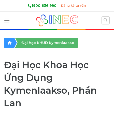
Skip
1900 636 990
Đăng ký tư vấn
to
content
Đại học KHUD Kymenlaakso
Đại Học Khoa Học
Ứng Dụng
Kymenlaakso, Phần
Lan