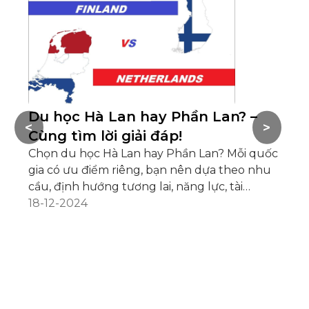
Du học Hà Lan hay Phần Lan? –
Đ
<
>
Cùng tìm lời giải đáp!
ch
Chọn du học Hà Lan hay Phần Lan? Mỗi quốc
Du
gia có ưu điểm riêng, bạn nên dựa theo nhu
vi
cầu, định hướng tương lai, năng lực, tài
vấ
chính... để quyết định phù hợp
18-12-2024
gi
04
và
La
bằ
họ
nh
Yê