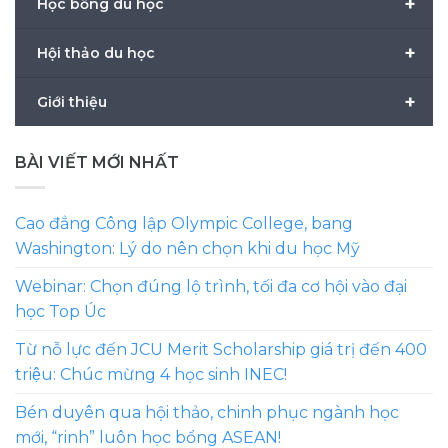
+
Học bổng du học
+
Hội thảo du học
+
Giới thiệu
BÀI VIẾT MỚI NHẤT
Cao đẳng Công lập Olympic College, bang
Washington: Lý do nên chọn khi du học Mỹ
Webinar: Chọn đúng lộ trình, tối đa cơ hội vào đại
học Top Úc
Từ nỗ lực đến JCU Merit Scholarship giá trị đến 400
triệu: Chúc mừng 4 học sinh INEC!
Bén duyên qua hội thảo, chinh phục ngành học
mới, “rinh” luôn học bổng ASEAN!