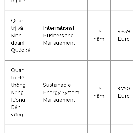
ngành
Quản
trị và
International
1.5
9.639
Kinh
Business and
năm
Euro
doanh
Management
Quốc tế
Quản
trị Hệ
thống
Sustainable
1.5
9.750
Năng
Energy System
năm
Euro
lượng
Management
Bền
vững