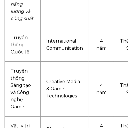
năng
lượng và
công suất
Truyền
International
4
Th
thông
Communication
năm
Quốc tế
Truyền
thông
Creative Media
Sáng tạo
4
Th
& Game
và Công
năm
Technologies
nghệ
Game
Vật lý trị
4
Th