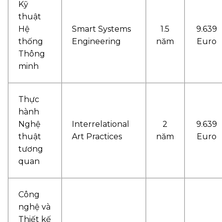
Kỹ
thuật
Hệ
Smart Systems
1.5
9.639
thống
Engineering
năm
Euro
Thông
minh
Thực
hành
Nghệ
Interrelational
2
9.639
thuật
Art Practices
năm
Euro
tương
quan
Công
nghệ và
Thiết kế