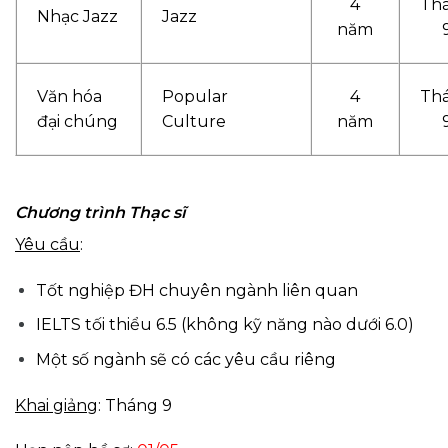
4
Th
Nhạc Jazz
Jazz
năm
Văn hóa
Popular
4
Th
đại chúng
Culture
năm
Chương trình Thạc sĩ
Yêu cầu
:
Tốt nghiệp ĐH chuyên ngành liên quan
IELTS tối thiểu 6.5 (không kỹ năng nào dưới 6.0)
Một số ngành sẽ có các yêu cầu riêng
Khai giảng
: Tháng 9