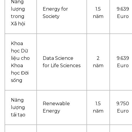
Năng
lượng
Energy for
1.5
9.639
trong
Society
năm
Euro
Xã hội
Khoa
học Dữ
liệu cho
Data Science
2
9.639
Khoa
for Life Sciences
năm
Euro
học Đời
sống
Năng
Renewable
1.5
9.750
lượng
Energy
năm
Euro
tái tạo