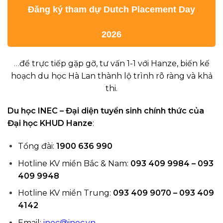
Đăng ký tham dự Dutch Placement Day
2026
…
để trực tiếp gặp gỡ, tư vấn 1-1 với Hanze, biến kế
hoạch du học Hà Lan thành lộ trình rõ ràng và khả
thi.
Du học INEC – Đại diện tuyển sinh chính thức của
Đại học KHUD Hanze
:
Tổng đài:
1900 636 990
Hotline KV miền Bắc & Nam:
093 409 9984 – 093
409 9948
Hotline KV miền Trung:
093 409 9070 – 093 409
4142
Email:
inec@inec.vn