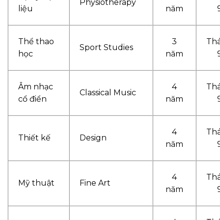
Physiotherapy
liệu
năm
Thể thao
3
Th
Sport Studies
học
năm
Âm nhạc
4
Th
Classical Music
cổ điển
năm
4
Th
Thiết kế
Design
năm
4
Th
Mỹ thuật
Fine Art
năm