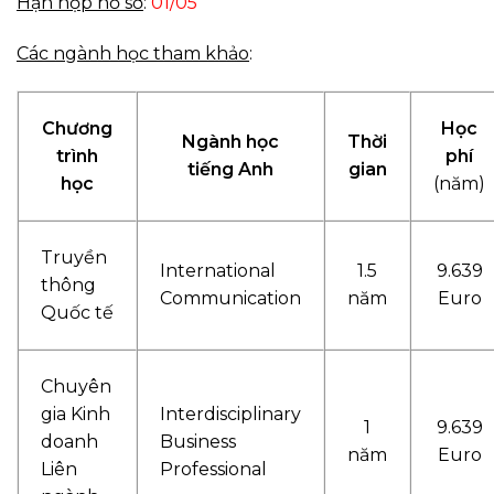
Hạn nộp hồ sơ
:
01/05
Các ngành học tham khảo
:
Chương
Học
Ngành học
Thời
trình
phí
tiếng Anh
gian
học
(năm)
Truyền
International
1.5
9.639
thông
Communication
năm
Euro
Quốc tế
Chuyên
gia Kinh
Interdisciplinary
1
9.639
doanh
Business
năm
Euro
Liên
Professional