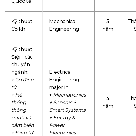
Quốc tế
Kỹ thuật
Mechanical
3
Th
Cơ khí
Engineering
năm
Kỹ thuật
Điện, các
chuyên
ngành:
Electrical
+ Cơ điện
Engineering,
tử
major in
+ Hệ
+
Mechatronics
4
Th
thống
+ Sensors &
năm
thông
Smart Systems
minh và
+ Energy &
cảm biến
Power
+ Điện tử
Electronics