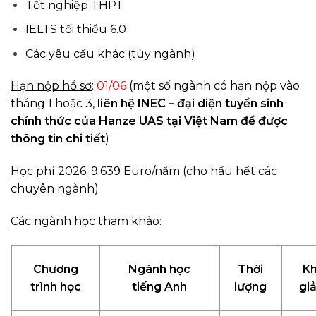
Tốt nghiệp THPT
IELTS tối thiểu 6.0
Các yêu cầu khác (tùy ngành)
Hạn nộp hồ sơ
:
01/06
(một số ngành có hạn nộp vào
tháng 1 hoặc 3,
liên hệ INEC – đại diện tuyển sinh
chính thức của Hanze UAS tại Việt Nam để được
thông tin chi tiết
)
Học phí 2026
: 9.639 Euro/năm (cho hầu hết các
chuyên ngành)
Các ngành học tham khảo
:
Chương
Ngành học
Thời
Kh
trình học
tiếng Anh
lượng
gi