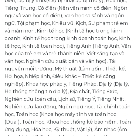
biển, Dự bị y khoa/Dự bị nha/Dự bị thú y), Hóa học,
Tiếng Trung, Cổ điển (Nền văn minh cổ điển, Ngôn
ngữ và văn học cổ điển), Văn học so sánh và ngôn
ngữ, Tội phạm học, Khiêu vũ, Kịch, Sư phạm trẻ em
và mầm non, Kinh tế học (Kinh tế học trong kinh
doanh, Kinh tế học trong kinh doanh toán học, Kinh
tế học, Kinh tế toán học), Tiếng Anh (Tiếng Anh, Văn
học của trẻ em và trẻ thành niên, Viết sáng tạo và
văn học, Nghiên cứu xuất bản và văn học), Tài
nguyên môi trường, Mỹ thuật (Làm gốm, Thiết kế,
Hội họa, Nhiếp ảnh, Điêu khắc – Thiết kế công
nghiệp), Khoa học pháp y, Tiếng Pháp, Địa lý (Địa lý,
Hệ thống thông tin địa lý), Địa chất, Tiếng Đức,
Nghiên cứu toàn cầu, Lịch sử, Tiếng Ý, Tiếng Nhật,
Nghiên cứu lao động, Ngôn ngữ học, Tài chính toán
học, Toán học (Khoa học máy tính và toán học
(Dual), Toán học, Khoa học thống kê bảo hiểm, Toán
ứng dụng, Hóa học, Kỹ thuật, Vật lý), Âm nhạc (Âm