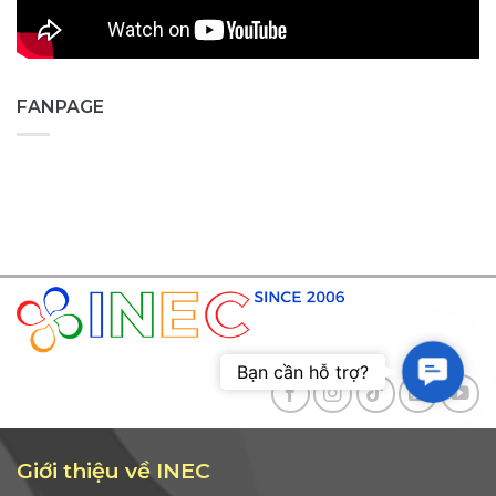
FANPAGE
Contac
Bạn cần hỗ trợ?
Giới thiệu về INEC