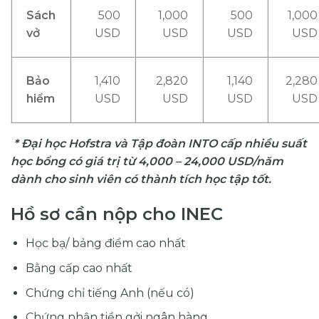
Sách
500
1,000
500
1,000
vở
USD
USD
USD
USD
Bảo
1,410
2,820
1,140
2,280
hiểm
USD
USD
USD
USD
*
Đại học
Hofstra
và Tập đoàn INTO cấp
nhiều
suất
học bổng có giá trị từ
4,000 – 24,000 USD
/năm
dành cho sinh viên có thành tích học tập tốt.
Hồ sơ cần nộp cho INEC
Học bạ/ bảng điểm cao nhất
Bằng cấp cao nhất
Chứng chỉ tiếng Anh (nếu có)
Chứng nhận tiền gởi ngân hàng