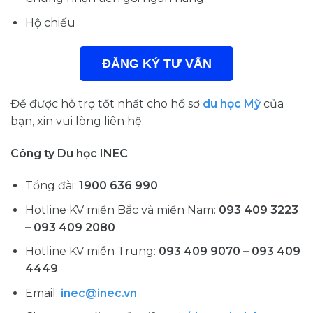
Hộ chiếu
ĐĂNG KÝ TƯ VẤN
Để được hỗ trợ tốt nhất cho hồ sơ
du học Mỹ
của
bạn, xin vui lòng liên hệ:
Công ty Du học INEC
Tổng đài:
1900 636 990
Hotline KV miền Bắc và miền Nam:
093 409 3223
– 093 409 2080
Hotline KV miền Trung:
093 409 9070 – 093 409
4449
Email:
inec@inec.vn