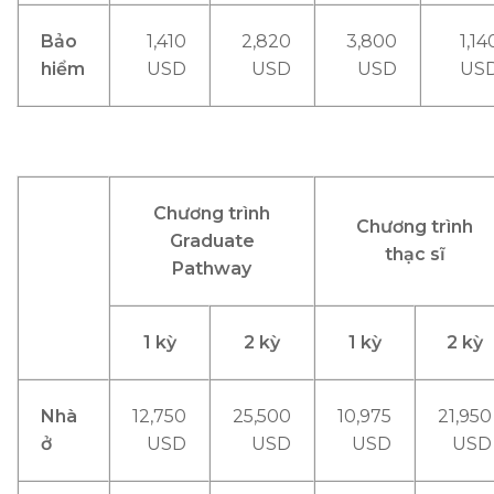
Bảo
1,410
2,820
3,800
1,14
hiểm
USD
USD
USD
US
Chương trình
Chương trình
Graduate
thạc sĩ
Pathway
1 kỳ
2 kỳ
1 kỳ
2 kỳ
Nhà
12,750
25,500
10,975
21,950
ở
USD
USD
USD
USD