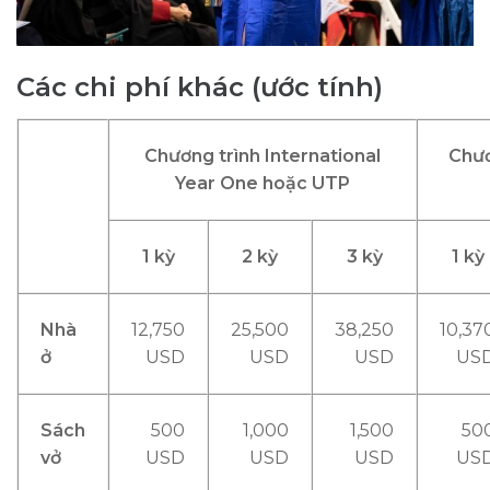
Các chi phí khác (ước tính)
Chương trình International
Chươ
Year One hoặc UTP
1 kỳ
2 kỳ
3 kỳ
1 kỳ
Nhà
12,750
25,500
38,250
10,37
ở
USD
USD
USD
US
Sách
500
1,000
1,500
50
vở
USD
USD
USD
US