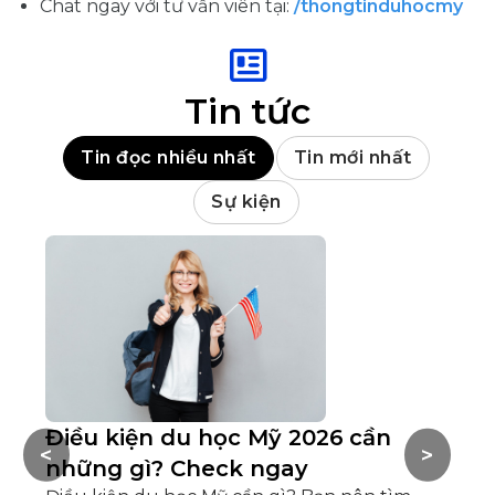
Chat ngay với tư vấn viên tại:
/thongtinduhocmy
Tin tức
Tin đọc nhiều nhất
Tin mới nhất
Sự kiện
Điều kiện du học Mỹ 2026 cần
V
<
>
những gì? Check ngay
t