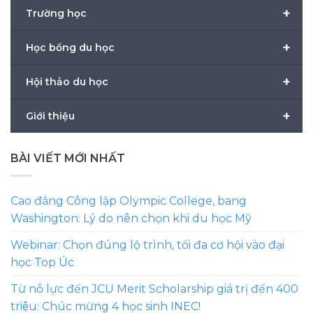
+
Trường học
+
Học bổng du học
+
Hội thảo du học
+
Giới thiệu
BÀI VIẾT MỚI NHẤT
Cao đẳng Công lập Olympic College, bang
Washington: Lý do nên chọn khi du học Mỹ
Webinar: Chọn đúng lộ trình, tối đa cơ hội vào đại
học Top Úc
Từ nỗ lực đến JCU Merit Scholarship giá trị đến 400
triệu: Chúc mừng 4 học sinh INEC!