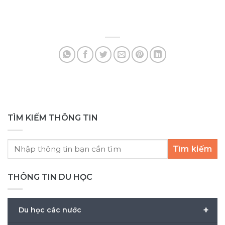
cù
yế
ng
nh
da
TÌM KIẾM THÔNG TIN
Tìm kiếm
THÔNG TIN DU HỌC
+
Du học các nước