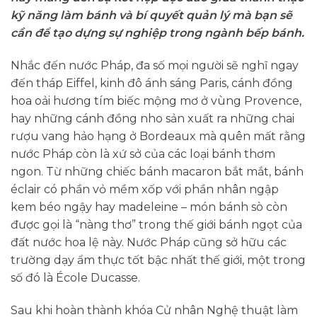
kỹ năng làm bánh và bí quyết quản lý mà bạn sẽ
cần để tạo dựng sự nghiệp trong ngành bếp bánh.
Nhắc đến nước Pháp, đa số mọi người sẽ nghĩ ngay
đến tháp Eiffel, kinh đô ánh sáng Paris, cánh đồng
hoa oải hương tím biếc mộng mơ ở vùng Provence,
hay những cánh đồng nho sản xuất ra những chai
rượu vang hảo hạng ở Bordeaux mà quên mất rằng
nước Pháp còn là xứ sở của các loại bánh thơm
ngon. Từ những chiếc bánh macaron bắt mắt, bánh
éclair có phần vỏ mềm xốp với phần nhân ngập
kem béo ngậy hay madeleine – món bánh sò còn
được gọi là “nàng thơ” trong thế giới bánh ngọt của
đất nước hoa lệ này. Nước Pháp cũng sở hữu các
trường dạy ẩm thực tốt bậc nhất thế giới, một trong
số đó là École Ducasse.
Sau khi hoàn thành khóa Cử nhân Nghệ thuật làm