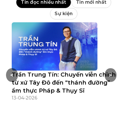
Tin đọc nhiều nhất
Tin mới nhất
Sự kiện
Trần Trung Tín: Chuyến viễn chinh
D
<
>
từ xứ Tây Đô đến “thánh đường”
n
ẩm thực Pháp & Thụy Sĩ
Nế
hì
13-04-2026
tr
cầ
05
nh
si