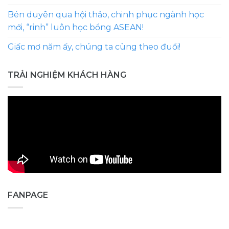
Bén duyên qua hội thảo, chinh phục ngành học
mới, “rinh” luôn học bổng ASEAN!
Giấc mơ năm ấy, chúng ta cùng theo đuổi!
TRẢI NGHIỆM KHÁCH HÀNG
FANPAGE