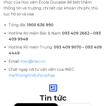
thức của Học viện École Ducasse để biết thêm
thông tin về trường, chi tiết các khoản chi phí, thủ
tục hồ sơ và visa:
Tổng đài:
1900 636 990
Hotline KV miền Bắc & Nam:
093 409 2662 – 093
409 9948
Hotline KV miền Trung:
093 409 9070 – 093 409
4449
Email:
inec@inec.vn
Chat ngay với tư vấn viên của INEC:
me/thongtinduhocphap
Tin tức