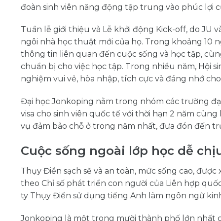
đoàn sinh viên năng động tập trung vào phúc lợi củ
Tuần lễ giới thiệu và Lễ khởi động Kick-off, do JU v
ngôi nhà học thuật mới của họ. Trong khoảng 10 n
thông tin liên quan đến cuộc sống và học tập, cùn
chuẩn bị cho việc học tập. Trong nhiều năm, Hội si
nghiệm vui vẻ, hòa nhập, tích cực và đáng nhớ cho
Đại học Jonkoping nằm trong nhóm các trường đại
visa cho sinh viên quốc tế với thời hạn 2 năm cùng 
vụ đảm bảo chỗ ở trong năm nhất, đưa đón đến tr
Cuộc sống ngoài lớp học dễ chịu
Thụy Điển sạch sẽ và an toàn, mức sống cao, được
theo Chỉ số phát triển con người của Liên hợp quố
ty Thụy Điển sử dụng tiếng Anh làm ngôn ngữ kin
Jonkoping là một trong mười thành phố lớn nhất c