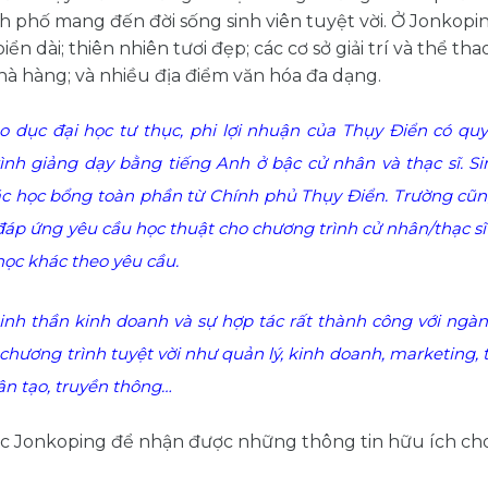
h phố mang đến đời sống sinh viên tuyệt vời. Ở Jonkopin
 dài; thiên nhiên tươi đẹp; các cơ sở giải trí và thể tha
hà hàng; và nhiều địa điểm văn hóa đa dạng.
o dục đại học tư thục, phi lợi nhuận của Thụy Điển có qu
ình giảng dạy bằng tiếng Anh ở bậc cử nhân và thạc sĩ. Si
c học bổng toàn phần từ Chính phủ Thụy Điển. Trường cũ
đáp ứng yêu cầu học thuật cho chương trình cử nhân/thạc s
ọc khác theo yêu cầu.
inh thần kinh doanh và sự hợp tác rất thành công với ngà
 chương trình tuyệt vời như
quản lý, kinh doanh, marketing, 
hân tạo, truyền thông…
 học Jonkoping để nhận được những thông tin hữu ích ch