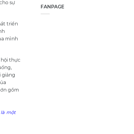
 cho sự
FANPAGE
át triển
nh
của mình
 hội thực
uống,
i giảng
của
 lớn gồm
 là một