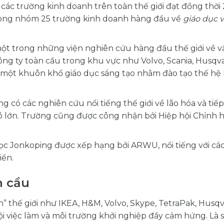
các trường kinh doanh trên toàn thế giới đạt đồng thời
rong nhóm 25 trường kinh doanh hàng đầu về
giáo dục 
một trong những viện nghiên cứu hàng đầu thế giới về vậ
ông ty toàn cầu trong khu vực như Volvo, Scania, Husq
 một khuôn khổ giáo dục sáng tạo nhằm đào tạo thế hệ k
ng có các nghiên cứu nổi tiếng thế giới về lão hóa và tiế
ô lớn. Trường cũng được công nhận bởi Hiệp hội Chỉnh h
ọc Jonkoping được xếp hạng bởi ARWU, nổi tiếng với cá
iển.
n cầu
nh” thế giới như IKEA, H&M, Volvo, Skype, TetraPak, Husq
ội việc làm và môi trường khởi nghiệp đầy cảm hứng. Là s