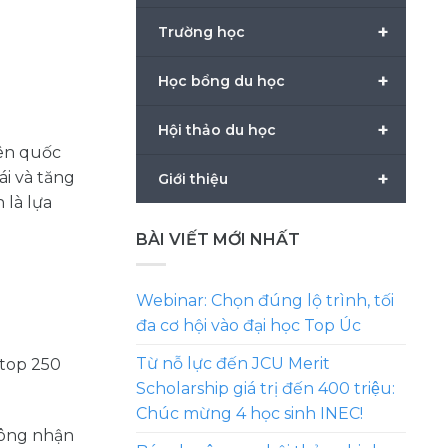
+
Trường học
+
Học bổng du học
+
Hội thảo du học
iên quốc
+
ái và tăng
Giới thiệu
 là lựa
BÀI VIẾT MỚI NHẤT
Webinar: Chọn đúng lộ trình, tối
đa cơ hội vào đại học Top Úc
Từ nỗ lực đến JCU Merit
 top 250
Scholarship giá trị đến 400 triệu:
Chúc mừng 4 học sinh INEC!
công nhận