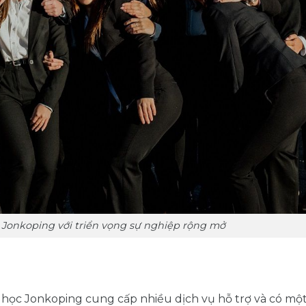
c Jonkoping với triển vọng sự nghiệp rộng mở
ại học Jonkoping cung cấp nhiều dịch vụ hỗ trợ và có một