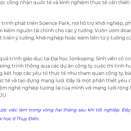
ược công nhận quốc tế và kinh nghiệm thực tế cần thiết
ình phát triển Science Park, nơi hỗ trợ khởi nghiệp, ph
ìm kiếm nguồn tài chính cho các ý tưởng. Vườn ươm doa
 triển ý tưởng, khởi nghiệp hoặc kiếm tiền từ ý tưởng 
á trình giáo dục tại Đại học Jonkoping. Sinh viên có cơ
ng trình thông qua các dự án công ty, cuộc thi tình h
 kết hợp các yếu tố thực tế như tham quan công ty, bà
ực tế và tạo dựng mạng lưới. Đây là một phần thiết yếu 
iệm nghề nghiệp tương lai của mình với mạng lưới rộng
JU.
ợc việc làm trong vòng hai tháng sau khi tốt nghiệp. Đây
i học ở Thụy Điển.