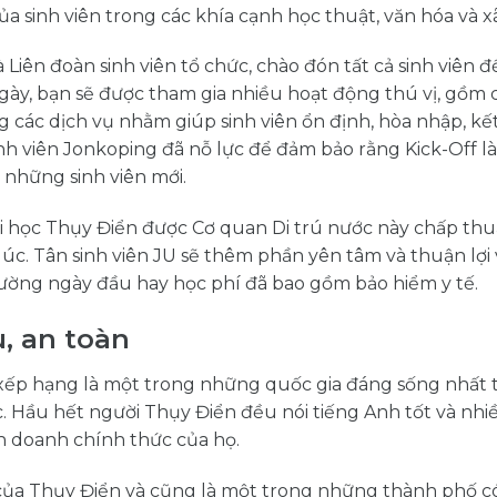
a sinh viên trong các khía cạnh học thuật, văn hóa và xã
à Liên đoàn sinh viên tổ chức, chào đón tất cả sinh viên đ
gày, bạn sẽ được tham gia nhiều hoạt động thú vị, gồm 
g các dịch vụ nhằm giúp sinh viên ổn định, hòa nhập, kế
nh viên Jonkoping đã nỗ lực để đảm bảo rằng Kick-Off là
 những sinh viên mới.
 học Thụy Điển được Cơ quan Di trú nước này chấp th
lúc. Tân sinh viên JU sẽ thêm phần yên tâm và thuận lợi 
ường ngày đầu hay học phí đã bao gồm bảo hiểm y tế.
, an toàn
 xếp hạng là một trong những quốc gia đáng sống nhất t
c. Hầu hết người Thụy Điển đều nói tiếng Anh tốt và nh
h doanh chính thức của họ.
ủa Thụy Điển và cũng là một trong những thành phố có 