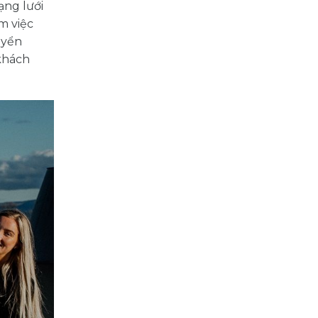
ạng lưới
àm việc
uyển
 khách