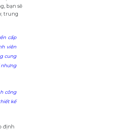
g, bạn sẽ
o; trung
yền cấp
nh viên
ng cung
ĩ nhưng
nh công
thiết kế
o định