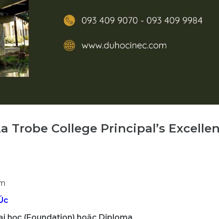
a Trobe College Principal’s Excelle
am
Úc
ại học (Foundation) hoặc Diploma