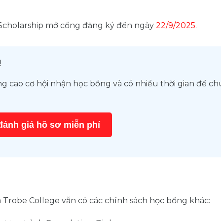
e Scholarship mở cổng đăng ký đến ngày
22/9/2025
.
!
ng cao cơ hội nhận học bổng và có nhiều thời gian để ch
đánh giá hồ sơ miễn phí
 Trobe College vẫn có các chính sách học bổng khác: