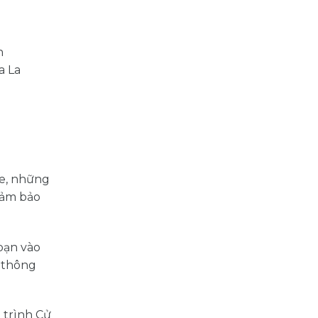
h
a La
be, những
đảm bảo
bạn vào
ệ thông
 trình Cử