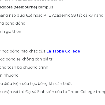
ndoora (Melbourne)
campus
năng nào dưới 6.5) hoặc PTE Academic 58 tất cả kỹ năng
ộng cộng đồng
ánh giá thêm
ỳ học bổng nào khác của
La Trobe College
c bổng sẽ không còn giá trị
ong toàn bộ chương trình
ển nhượng
à điều kiện của học bổng khi cần thiết
nhận vai trò Đại sứ Sinh viên của La Trobe College tron