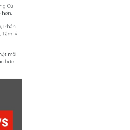
ằng Cử
 hơn.
h, Phân
, Tâm lý
một môi
ục hơn