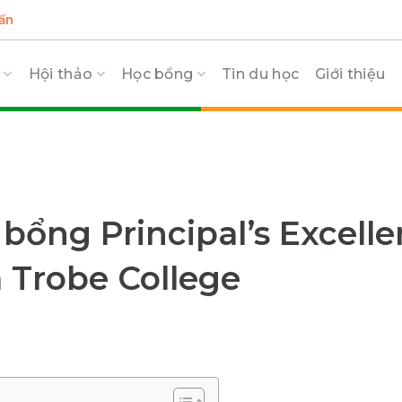
ấn
c
Hội thảo
Học bổng
Tin du học
Giới thiệu
bổng Principal’s Excell
 Trobe College