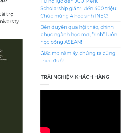
op?
Từ nỗ lực đến JCU Merit
Scholarship giá trị đến 400 triệu:
ài trợ
Chúc mừng 4 học sinh INEC!
iversity –
Bén duyên qua hội thảo, chinh
phục ngành học mới, “rinh” luôn
học bổng ASEAN!
Giấc mơ năm ấy, chúng ta cùng
theo đuổi!
TRẢI NGHIỆM KHÁCH HÀNG