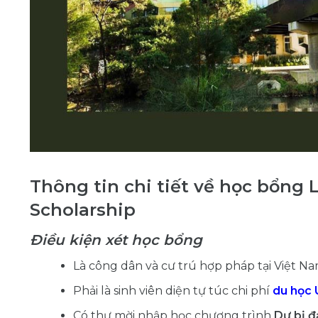
Thông tin chi tiết về học bổng L
Scholarship
Điều kiện xét học bổng
Là công dân và cư trú hợp pháp tại Việt N
Phải là sinh viên diện tự túc chi phí
du học 
Có thư mời nhập học chương trình
Dự bị đ