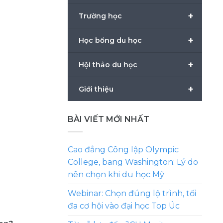
+
Trường học
+
Học bổng du học
+
Hội thảo du học
+
Giới thiệu
BÀI VIẾT MỚI NHẤT
Cao đẳng Công lập Olympic
College, bang Washington: Lý do
nên chọn khi du học Mỹ
Webinar: Chọn đúng lộ trình, tối
đa cơ hội vào đại học Top Úc