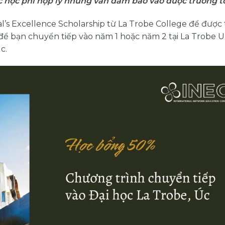
c học phí hợp lý nhưng vẫn đảm bảo vào được trường t
’s Excellence Scholarship từ La Trobe College để được t
ể bạn chuyển tiếp vào năm 1 hoặc năm 2 tại La Trobe Un
c.