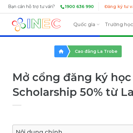
Skip
1900 636 990
Bạn cần hỗ trợ tư vấn?
Đăng ký tư v
to
content
Quốc gia
Trường họ
Cao đẳng La Trobe
Mở cổng đăng ký học 
Scholarship 50% từ La
Nội dung chính