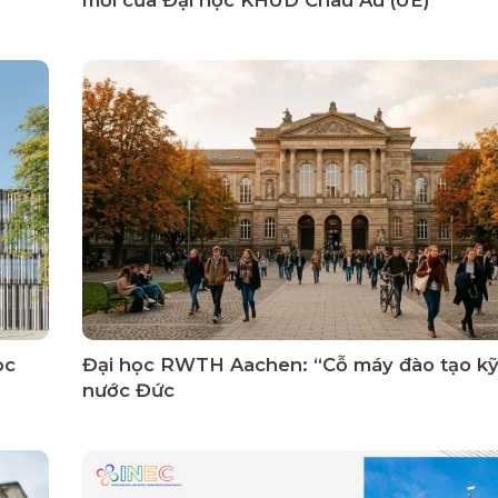
ọc
Đại học RWTH Aachen: “Cỗ máy đào tạo kỹ 
nước Đức