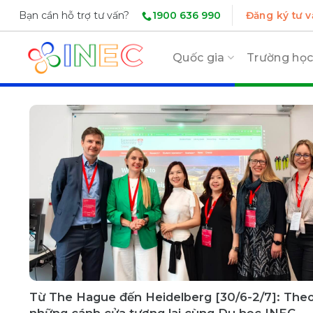
Skip
1900 636 990
Bạn cần hỗ trợ tư vấn?
Đăng ký tư v
to
content
Quốc gia
Trường họ
Từ The Hague đến Heidelberg [30/6-2/7]: The
những cánh cửa tương lai cùng Du học INEC