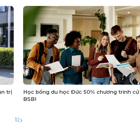
n trị
Học bổng du học Đức 50% chương trình cử 
BSBI
1
2