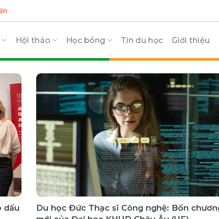
ấn
c
Hội thảo
Học bổng
Tin du học
Giới thiệu
o dấu
Du học Đức Thạc sĩ Công nghệ: Bốn chương
mới của Đại học KHUD Châu Âu (UE)