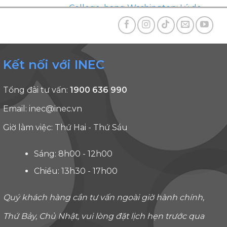
College, bang Washington: Lý do
nên chọn khi du học Mỹ
Webinar: Chọn đúng lộ trình, tối
đa cơ hội vào đại học Top Úc
Kết nối với INEC
Từ nỗ lực đến JCU Merit
Scholarship giá trị đến 400 triệu:
Tổng đài tư vấn:
1900 636 990
Chúc mừng 4 học sinh INEC!
Email:
inec@inec.vn
Bén duyên qua hội thảo, chinh
Giờ làm việc: Thứ Hai - Thứ Sáu
phục ngành học mới, “rinh” luôn
học bổng ASEAN!
Sáng: 8h00 - 12h00
Giấc mơ năm ấy, chúng ta cùng
Chiều: 13h30 - 17h00
theo đuổi!
Quý khách hàng cần tư vấn ngoài giờ hành chính,
TRẢI NGHIỆM KHÁCH HÀNG
Thứ Bảy, Chủ Nhật, vui lòng đặt lịch hẹn trước qua