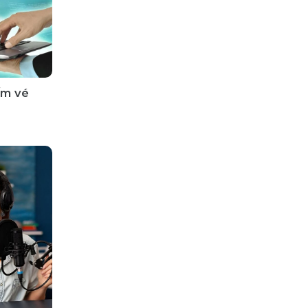
ấm vé