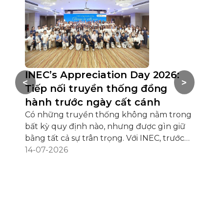
INEC’s Appreciation Day 2026:
Hộ
<
>
Tiếp nối truyền thống đồng
Ch
hành trước ngày cất cánh
AI 
Có những truyền thống không nằm trong
Hội 
bất kỳ quy định nào, nhưng được gìn giữ
HCM 
bằng tất cả sự trân trọng. Với INEC, trước
ngh
khi hàng trăm học sinh chính thức cất
14-07-2026
Sing
02-
cánh cho hành trình du học mỗi năm, luôn
đan
có một cuộc hẹn đặc biệt mang tên INEC’s
qua
Appreciation Day – Tiệc Kết nối, Tri ân &
hay
Hướng dẫn trước khi bay tân du học sinh
các
các nước. Chuỗi sự kiện năm 2026 đã mở
bằn