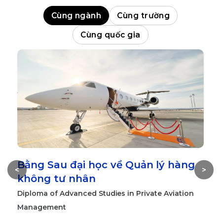
Cùng ngành
Cùng trường
Cùng quốc gia
Bằng Sau đại học về Quản lý hàng
T
<
>
không tư nhân
t
Diploma of Advanced Studies in Private Aviation
M
Management