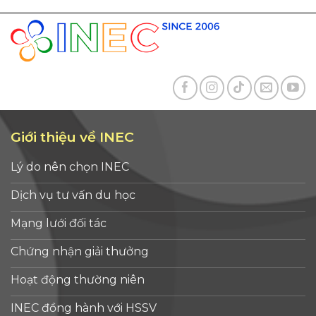
màn tại Hà Nội (ngày 12/07/2026), TP. Hồ
trí
Chí Minh (ngày 19/07/2026) và Đà Nẵng
ngh
(1/8/2026) vừa qua – như một sự [...]
quản
Giới thiệu về INEC
Lý do nên chọn INEC
Dịch vụ tư vấn du học
Mạng lưới đối tác
Chứng nhận giải thưởng
Hoạt động thường niên
INEC đồng hành với HSSV