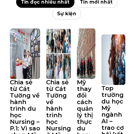
Tin đọc nhiều nhất
Tin mới nhất
Sự kiện
Chia sẻ
Chia sẻ
Mỹ
Top
từ Cát
từ Cát
thay
trường
Tường về
Tường
đổi
du học
hành
về
cách
Mỹ
trình du
hành
quản
ngành
học
trình
lý thị
AI –
Nursing –
học
thực
trao cơ
P.1: Vì sao
Nursing
du