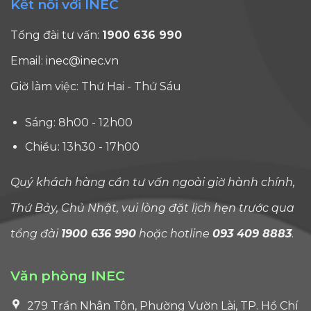
Kết nối với INEC
sau khi
phản
(F, J và
bước vào
biện hay
I), đánh
Tổng đài tư vấn:
1900 636 990
chương
khát
dấu
trình
vọng đổi
một
Email:
inec@inec.vn
Nursing.
mới. Vì
trong
Giờ làm việc: Thứ Hai - Thứ Sáu
Du học
vậy, lợi [...]
những
Mỹ ngành
thay
Sáng: 8h00 - 12h00
Nursing
đổi
và những
đáng
Chiều: 13h30 - 17h00
cú [...]
chú ý
nhất
Quý khách hàng cần tư vấn ngoài giờ hành chính,
đối với
Thứ Bảy, Chủ Nhật, vui lòng đặt lịch hẹn trước qua
sinh
viên
tổng đài
1900 636 990
hoặc hotline
093 409 8883
.
quốc
tế
Văn phòng INEC
trong
nhiều
279 Trần Nhân Tôn, Phường Vườn Lài, TP. Hồ Chí
thập