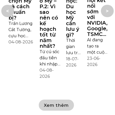
hội kết
chọn Mỹ
ở Mỹ –
học:
nối
và cách
P.2: Vì
Du
<
>
sớm
chuẩn
sao
học
với
bị?
nên có
Mỹ
NVIDIA,
kế
cần
Trần Lương
Google,
hoạch
lưu ý
2
Cát Tường,
TSMC…
tốt từ
gì?
đ
cựu học
năm
AI đang
Thời
t
2
sinh THPT
04-08-2026
nhất?
tạo ra
gian
q
Chuyên
Từ cú sốc
một cuộc
lưu trú
Trần Đại
đầu tiên
chuyển
23-06-
của
18-07-
c
Nghĩa, hiện
khi nhập
dịch lớn
2026
sinh
2026
là sinh viên
học,
04-08-
của thị
viên
t
ngành
những
2026
trường
quốc
Nursing
tuần thực
lao động
tế tại
t
(Điều
hành lâm
toàn cầu.
Mỹ sẽ
dưỡng) tại
sàng
Trong khi
được
m
Decker
cường độ
nhiều
giới hạn
n
College,
Xem thêm
cao đến
công việc
tối đa 4
v
Binghamton
món quà
có thể
năm,