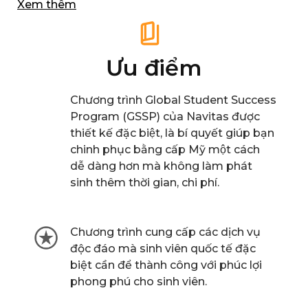
Xem thêm
các trường đại học danh tiếng khắp thế giới, đặc
biệt ở các quốc gia học thuật như Mỹ, Canada,
Anh, Úc, New Zealand, Hà Lan… cung cấp giải
pháp học tập hiệu quả cho sinh viên.
Ưu điểm
Chương trình Global Student Success
Program (GSSP) của Navitas được
thiết kế đặc biệt, là bí quyết giúp bạn
chinh phục bằng cấp Mỹ một cách
dễ dàng hơn mà không làm phát
sinh thêm thời gian, chi phí.
Chương trình cung cấp các dịch vụ
độc đáo mà sinh viên quốc tế đặc
biệt cần để thành công với phúc lợi
phong phú cho sinh viên.