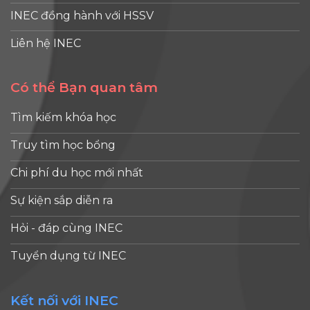
hơn nhận
ngà
Mỹ, ngôi
INEC đồng hành với HSSV
lại”? Sau
the
trường
khi chia sẻ
quy
Liên hệ INEC
mình theo
lý do lựa
địn
học đến
chọn
mới.
những trải
Có thể Bạn quan tâm
nước Mỹ
An n
nghiệm
và Decker
Nội 
thực tế trên
Tìm kiếm khóa học
College ở
Hoa
hành trình
phần
(DH
theo đuổi
Truy tìm học bổng
trước, thì
vừa
ngành Điều
đây là
côn
Chi phí du học mới nhất
dưỡng. Nếu
những
bố 
bạn đang
Sự kiện sắp diễn ra
chia sẻ
địn
cân nhắc du
của bạn
mới 
học Mỹ
Hỏi - đáp cùng INEC
về những
quản
ngành
trải
các l
Tuyển dụng từ INEC
Nursing, đây
nghiệm
visa
[...]
thực tế
khô
Kết nối với INEC
sau khi
định