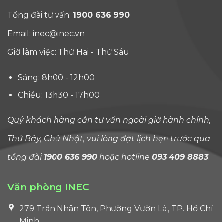
bước vào
(F, J
Tổng đài tư vấn:
1900 636 990
chương
I), 
trình
dấu
Email:
inec@inec.vn
Nursing.
một
Giờ làm việc: Thứ Hai - Thứ Sáu
Du học
tro
Mỹ ngành
nhữ
Sáng: 8h00 - 12h00
Nursing
thay
và những
đổi
Chiều: 13h30 - 17h00
cú [...]
đán
chú 
Quý khách hàng cần tư vấn ngoài giờ hành chính,
nhấ
đối v
Thứ Bảy, Chủ Nhật, vui lòng đặt lịch hẹn trước qua
sinh
tổng đài
1900 636 990
hoặc hotline
093 409 8883
.
viên
quố
tế
Văn phòng INEC
tro
279 Trần Nhân Tôn, Phường Vườn Lài, TP. Hồ Chí
nhi
thậ
Minh