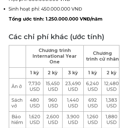
Sinh hoạt phí: 450.000.000 VNĐ
Tổng ước tính: 1.250.000.000 VNĐ/năm
Các chi phí khác (ước tính)
Chương trình
Chương
International Year
trình
c
ử nhân
One
1 kỳ
2 kỳ
3 kỳ
1 kỳ
2 kỳ
7,730
15,450
23,490
6,240
12,480
Ăn ở
USD
USD
USD
USD
USD
Sách
480
960
1,440
692
1,383
vở
USD
USD
USD
USD
USD
Bảo
1,620
2,600
3,900
1,260
1,880
hiểm
USD
USD
USD
USD
USD