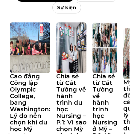
Sự kiện
Cao đẳng
Chia sẻ
Chia sẻ
Mỹ
Công lập
từ Cát
từ Cát
th
Olympic
Tường về
Tường
đổi
College,
hành
về
cá
bang
trình du
hành
qu
Washington:
học
trình
lý t
Lý do nên
Nursing –
học
th
chọn khi du
P.1: Vì sao
Nursing
du
học Mỹ
chọn Mỹ
ở Mỹ –