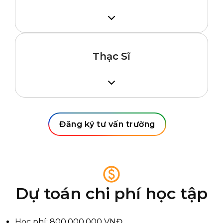
Tốt nghiệp THPT, GPA 2.7/4.0
TOEFL iBT 79 hoặc IELTS 6.5
Thạc Sĩ
Tốt nghiệp đại học, GPA 3.0/4.0
TOEFL iBT 80 – 100 hoặc IELTS 7.0 – 7.5
GMAT/GRE và các yêu cầu khác (tùy
ngành)
Đăng ký tư vấn trường
Dự toán chi phí học tập
Học phí: 800.000.000 VNĐ