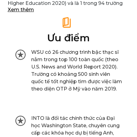
Higher Education 2020) và là 1 trong 94 trường
Xem thêm
công
du học Mỹ
đạt chứng nhận về hoạt động
nghiên cứu của Tổ chức Carnegie (theo Carnegie
Classification of Institutions of Higher
Education). Ngoài ra, trường xếp hạng 18 các
Ưu điểm
trường có mạng lưới Alumni tốt nhất (theo
Princeton Review 2020).
WSU có 26 chương trình bậc thạc sĩ
nằm trong top 100 toàn quốc (theo
U.S. News and World Report 2020).
Trường có khoảng 500 sinh viên
quốc tế tốt nghiệp tìm được việc làm
theo diện OTP ở Mỹ vào năm 2019.
INTO là đối tác chính thức của Đại
học Washington State, chuyên cung
cấp các khóa học dự bị tiếng Anh,