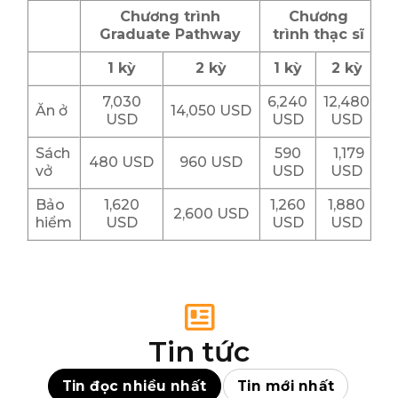
Chương trình
Chương
Graduate Pathway
trình
thạc sĩ
1 kỳ
2 kỳ
1 kỳ
2 kỳ
7,030
6,240
12,480
Ăn ở
14,050 USD
USD
USD
USD
Sách
590
1,179
480 USD
960 USD
vở
USD
USD
Bảo
1,620
1,260
1,880
2,600 USD
hiểm
USD
USD
USD
Tin tức
Tin đọc nhiều nhất
Tin mới nhất