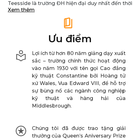
Teesside là trường ĐH hiện đại duy nhất đến thời
Xem thêm
điểm này đạt được giải thưởng “trường Đại học
của Năm”.
Ưu điểm
Lợi ích từ hơn 80 năm giảng dạy xuất
sắc – trường chính thức hoạt động
vào năm 1930 với tên gọi Cao đẳng
kỹ thuật Constantine bởi Hoàng tử
xứ Wales, Vua Edward VIII, để hỗ trợ
sự bùng nổ các ngành công nghiệp
kỹ thuật và hàng hải của
Middlesbrough.
Chúng tôi đã được trao tặng giải
thưởng của Queen’s Aniversary Prize