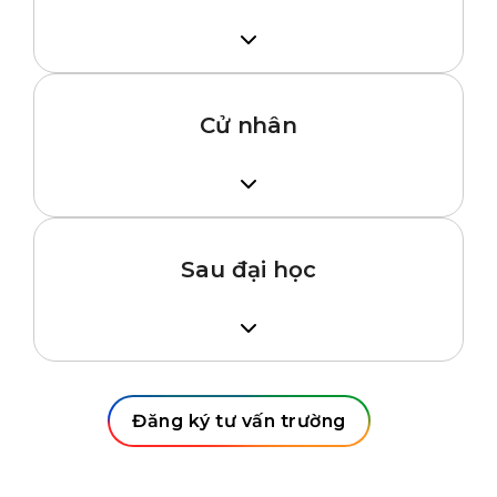
Tốt nghiệp THPT
IETLS 4.5
Cử nhân
Hoàn tất năm 1 Đại học
IELTS 6.0 – 7.0 (tùy ngành học)
Sau đại học
Tốt nghiệp Đại học
IELTS 6.0 – 7.5 (tùy ngành học)
Đăng ký tư vấn trường