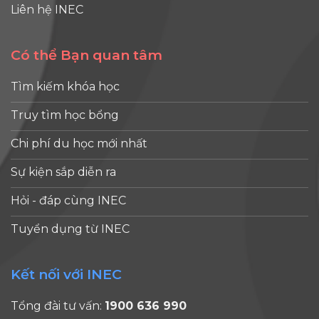
của sinh
q
Liên hệ INEC
là cái tên rất
viên và kết
d
đáng cân
quả đầu ra
A
nhắc. Không
Có thể Bạn quan tâm
việc làm.
chỉ nằm
Đó chính là
2
trong top
Tìm kiếm khóa học
Teaching
k
350 đại học
Excellence
thế giới theo
Truy tìm học bổng
Framework
t
Times
(TEF).
Chi phí du học mới nhất
đ
Higher
Không ít
h
Education,
Sự kiện sắp diễn ra
trường đại
ARU [...]
học có thứ
t
Hỏi - đáp cùng INEC
hạng
đ
nghiên
Tuyển dụng từ INEC
b
cứu rất cao
T
nhưng chỉ
t
Kết nối với INEC
đạt TEF
g
Silver,
c
Tổng đài tư vấn:
1900 636 990
trong khi
l