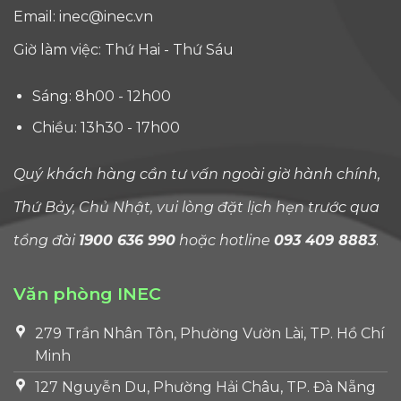
nhiều
Email:
inec@inec.vn
t
trường
c
Giờ làm việc: Thứ Hai - Thứ Sáu
không
n
nằm trong
c
Sáng: 8h00 - 12h00
top đầu
t
thế [...]
[.
Chiều: 13h30 - 17h00
Quý khách hàng cần tư vấn ngoài giờ hành chính,
Thứ Bảy, Chủ Nhật, vui lòng đặt lịch hẹn trước qua
tổng đài
1900 636 990
hoặc hotline
093 409 8883
.
Văn phòng INEC
279 Trần Nhân Tôn, Phường Vườn Lài, TP. Hồ Chí
Minh
127 Nguyễn Du, Phường Hải Châu, TP. Đà Nẵng