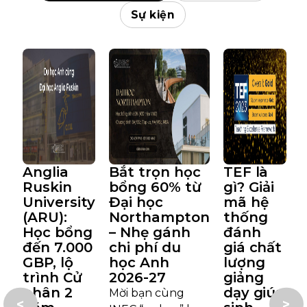
Sự kiện
Anglia
Bắt trọn học
TEF là
Ruskin
bổng 60% từ
gì? Giải
University
Đại học
mã hệ
(ARU):
Northampton
thống
Học bổng
– Nhẹ gánh
đánh
đến 7.000
chi phí du
giá chất
GBP, lộ
học Anh
lượng
trình Cử
2026-27
giảng
nhân 2
dạy giúp
Mời bạn cùng
<
>