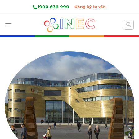
Skip
1900 636 990
Đăng ký tư vấn
to
content