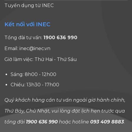
nghiên
Tuyển dụng từ INEC
b
cứu rất cao
T
nhưng chỉ
t
Kết nối với INEC
đạt TEF
g
Silver,
c
Tổng đài tư vấn:
1900 636 990
trong khi
l
nhiều
Email:
inec@inec.vn
t
trường
c
Giờ làm việc: Thứ Hai - Thứ Sáu
không
n
nằm trong
c
Sáng: 8h00 - 12h00
top đầu
t
thế [...]
[.
Chiều: 13h30 - 17h00
Quý khách hàng cần tư vấn ngoài giờ hành chính,
Thứ Bảy, Chủ Nhật, vui lòng đặt lịch hẹn trước qua
tổng đài
1900 636 990
hoặc hotline
093 409 8883
.