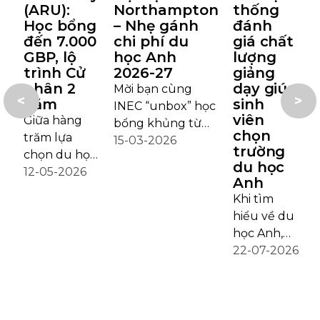
(ARU):
Northampton
thống
Học bổng
– Nhẹ gánh
đánh
đến 7.000
chi phí du
giá chất
GBP, lộ
học Anh
lượng
trình Cử
2026-27
giảng
nhân 2
dạy giúp
Mời bạn cùng
<
>
năm
sinh
INEC “unbox” học
viên
D
Giữa hàng
bổng khủng từ
chọn
T
trăm lựa
Đại học
15-03-2026
trường
A
chọn du học
Northampton trị
du học
v
1
Anh, không
12-05-2026
giá lên tới 60%
Anh
đ
2
ít sinh viên
học phí dành
Khi tìm
g
băn khoăn:
riêng cho sinh
hiểu về du
nên chọn
viên Việt Nam
học Anh,
(
một trường
nhập học kỳ
nhiều học
22-07-2026
n
đại học giàu
tháng 9/2026!
sinh và phụ
k
tính học
Bạn đang tìm
huynh
đ
thuật hay
kiếm một ngôi
thường
c
một môi
trường chất
quen