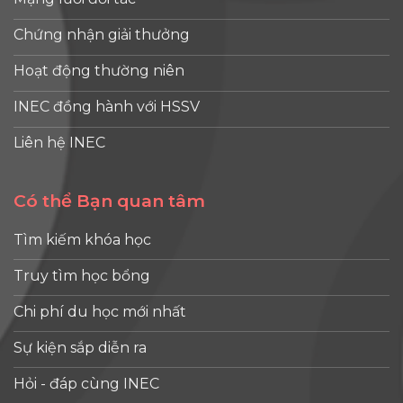
điều mà
S
chi phí đầu
và Thạc [...]
sinh viên
A
Chứng nhận giải thưởng
tư du học,
quan tâm
(
thì Anglia
nhất: trải
Hoạt động thường niên
Ruskin
nghiệm
6
University
INEC đồng hành với HSSV
học tập
s
(ARU) chính
của sinh
q
Liên hệ INEC
là cái tên rất
viên và kết
d
đáng cân
quả đầu ra
A
nhắc. Không
Có thể Bạn quan tâm
việc làm.
chỉ nằm
Đó chính là
2
trong top
Tìm kiếm khóa học
Teaching
k
350 đại học
Excellence
thế giới theo
Truy tìm học bổng
Framework
t
Times
(TEF).
Chi phí du học mới nhất
đ
Higher
Không ít
h
Education,
Sự kiện sắp diễn ra
trường đại
ARU [...]
học có thứ
t
Hỏi - đáp cùng INEC
hạng
đ