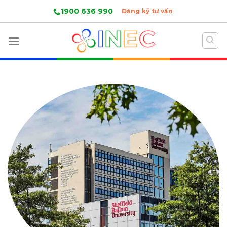
Skip
1900 636 990
Đăng ký tư vấn
to
content