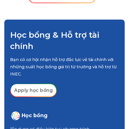
IELTS 6.0-7.0 (tùy khóa học) hoặc tương
Sinh viên có bằng College
đương
Diploma/Associate Degree/HND có thể
được xem xét để nhập học năm thứ 2
hoặc 3 của chương trình đại học
Học bổng & Hỗ trợ tài
chính
Bạn có cơ hội nhận hỗ trợ đắc lực về tài chính với
những suất học bổng giá trị từ trường và hỗ trợ từ
INEC.
Apply học bổng
Học bổng
*Áp dụng có điều kiện tuỳ chương trình