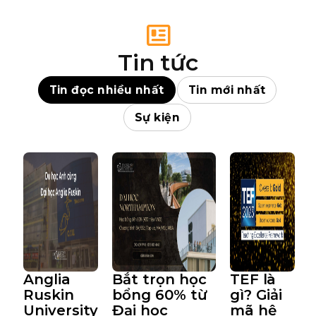
Tin tức
Tin đọc nhiều nhất
Tin mới nhất
Sự kiện
Anglia
Bắt trọn học
TEF là
Ruskin
bổng 60% từ
gì? Giải
University
Đại học
mã hệ