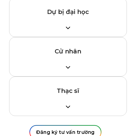
Dự bị đại học
Tốt nghiệp THPT với điểm tốt, bao gồm
môn Toán
IELTS tối thiểu 4.5 (không kỹ năng nào
Cử nhân
dưới 4.0)
Tùy thuộc vào điểm IELTS, bạn có thể
Hoàn thành bằng A Level hoặc IB ở
đăng ký khóa học kéo dài 2 hoặc 3 kỳ
mức tốt; hoặc
Hoàn thành chương trình Dự bị đại học
Thạc sĩ
phù hợp; hoặc
Hoàn thành năm 1 chương trình đại học
Bằng Cử nhân xếp loại tối thiểu 2:2 từ
tại một trường đại học được công nhận
một trường đại học hoặc học viện được
tại Việt Nam
công nhận tại Việt Nam
Đăng ký tư vấn trường
IELTS 6.0 hoặc tương đương