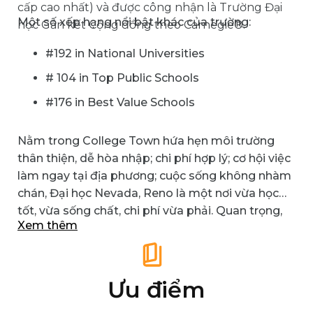
cấp cao nhất) và được công nhận là Trường Đại
Một số xếp hạng nổi bật khác của trường:
học Gắn kết Cộng đồng theo Carnegie®.
#192 in National Universities
# 104 in Top Public Schools
#176 in Best Value Schools
Nằm trong
College Town hứa hẹn môi trường
thân thiện, dễ hòa nhập; chi phí hợp lý; cơ hội việc
làm ngay tại địa phương; cuộc sống không nhàm
chán, Đại học Nevada, Reno là một
nơi
vừa học
tốt, vừa sống chất, chi phí vừa phải.
Quan trọng,
Xem thêm
bạn có thể
phát triển học thuật và mở rộng cơ hội
nghề nghiệp
.
Ưu điểm