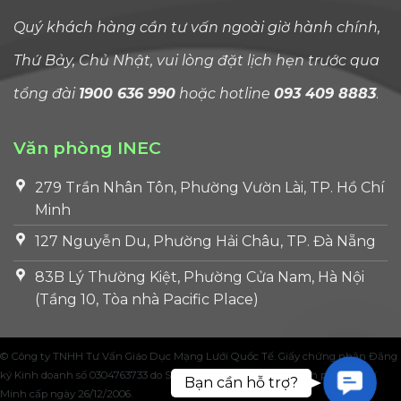
Quý khách hàng cần tư vấn ngoài giờ hành chính,
Thứ Bảy, Chủ Nhật, vui lòng đặt lịch hẹn trước qua
tổng đài
1900 636 990
hoặc hotline
093 409 8883
.
Văn phòng INEC
279 Trần Nhân Tôn, Phường Vườn Lài, TP. Hồ Chí
Minh
127 Nguyễn Du, Phường Hải Châu, TP. Đà Nẵng
83B Lý Thường Kiệt, Phường Cửa Nam, Hà Nội
(Tầng 10, Tòa nhà Pacific Place)
© Công ty TNHH Tư Vấn Giáo Dục Mạng Lưới Quốc Tế. Giấy chứng nhận Đăng
ký Kinh doanh số 0304763733 do Sở Kế hoạch và Đầu tư Thành phố Hồ Chí
Contac
Bạn cần hỗ trợ?
Minh cấp ngày 26/12/2006.