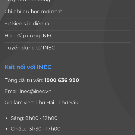
USD/năm
kiệm [...]
R1 – nhóm
vẫn đang
Chi phí du học mới nhất
các
mở cho
trường có
Sự kiện sắp diễn ra
những
hoạt [...]
bạn giàu
Hỏi - đáp cùng INEC
đam mê,
có năng
Tuyển dụng từ INEC
lực học
tập [...]
Kết nối với INEC
đ
Tổng đài tư vấn:
1900 636 990
đ
Email:
inec@inec.vn
Giờ làm việc: Thứ Hai - Thứ Sáu
Sáng: 8h00 - 12h00
Chiều: 13h30 - 17h00