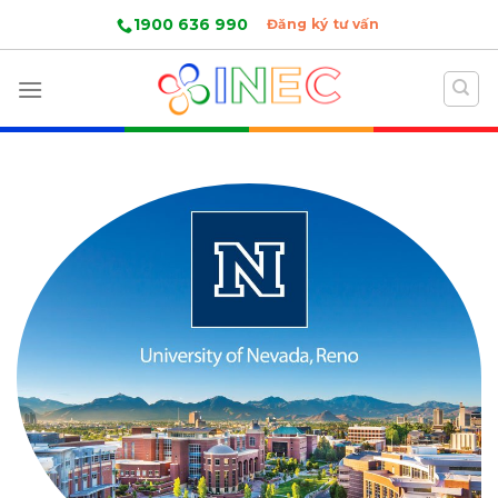
Skip
1900 636 990
Đăng ký tư vấn
to
content