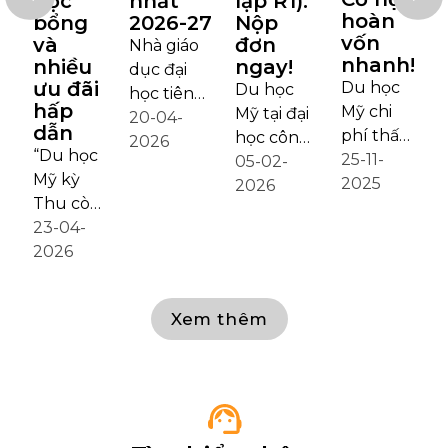
học
nhất
lập R1):
hoàn
bổng
2026-27
Nộp
vốn
và
đơn
Nhà giáo
nhanh!
nhiều
ngay!
dục đại
ưu đãi
Du học
Du học
học tiên
hấp
Mỹ chi
Mỹ tại đại
phong
20-04-
dẫn
phí thấp
học công
của bang
2026
“Du học
dưới
25-11-
lập lâu
05-02-
Nevada
Mỹ kỳ
25.000
2025
đời, được
2026
University
Đ
Thu còn
USD/năm,
xếp loại
of Nevada,
kịp
23-04-
đã bao
Carnegie®
Reno
t
không?”
2026
gồm toàn
R1 chưa
được
Câu trả
bộ học
bao giờ
thành lập
lời là còn
phí, ăn ở,
“dễ tiếp
năm 1874,
Xem thêm
nhưng
bảo hiểm!
cận” đến
là cơ sở
nếu
Cơ hội có
vậy. Với
giáo dục
N
chậm
giới hạn
học bổng
đại học
h
chân sẽ
và đang
lên đến
đầu tiên
lỡ nhịp.
vào giai
16.000
của bang
Vì tháng
đoạn