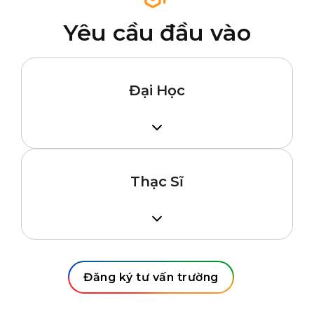
Yêu cầu đầu vào
Đại Học
Tốt nghiệp THPT
GPA 2.0 – 2.5/4.0
IELTS 6.0 / TOEFL iBT 75
Thư trình bày mục đích đi học, 2 thư giới
Thạc Sĩ
thiệu
Tốt nghiệp cử nhân, GPA 2.5 – 3.0/4.0
IELTS 6.5 / TOEFL iBT 79
GMAT/GRE tùy ngành
Thư trình bày mục đích đi học, 2 thư giới
Đăng ký tư vấn trường
thiệu