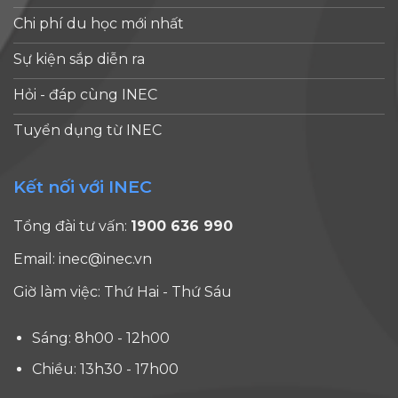
ngành Điều
đây là
côn
Chi phí du học mới nhất
dưỡng. Nếu
những
bố 
bạn đang
Sự kiện sắp diễn ra
chia sẻ
địn
cân nhắc du
của bạn
mới 
học Mỹ
Hỏi - đáp cùng INEC
về những
quản
ngành
trải
các l
Tuyển dụng từ INEC
Nursing, đây
nghiệm
visa
[...]
thực tế
khô
Kết nối với INEC
sau khi
định
bước vào
(F, J
Tổng đài tư vấn:
1900 636 990
chương
I), 
trình
dấu
Email:
inec@inec.vn
Nursing.
một
Giờ làm việc: Thứ Hai - Thứ Sáu
Du học
tro
Mỹ ngành
nhữ
Sáng: 8h00 - 12h00
Nursing
thay
và những
đổi
Chiều: 13h30 - 17h00
cú [...]
đán