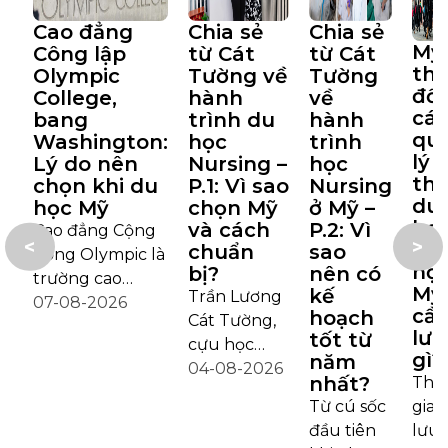
Cao đẳng
Chia sẻ
Chia sẻ
Mỹ
Công lập
từ Cát
từ Cát
th
Olympic
Tường về
Tường
đổi
College,
hành
về
cá
bang
trình du
hành
qu
Washington:
học
trình
lý t
Lý do nên
Nursing –
học
th
chọn khi du
P.1: Vì sao
Nursing
du
học Mỹ
chọn Mỹ
ở Mỹ –
học
và cách
P.2: Vì
Cao đẳng Cộng
<
>
Du
chuẩn
sao
đồng Olympic là
họ
bị?
nên có
trường cao
Mỹ
kế
Trần Lương
đẳng công lập
07-08-2026
cầ
hoạch
Cát Tường,
đầu tiên tại
lưu
tốt từ
cựu học
bang
gì?
năm
sinh THPT
04-08-2026
Washington có
nhất?
Thời
Chuyên
thể cấp bằng cử
Từ cú sốc
gian
Trần Đại
nhân khoa học
đầu tiên
lưu 
Nghĩa, hiện
cho những sinh