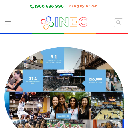
Skip
1900 636 990
Đăng ký tư vấn
to
content