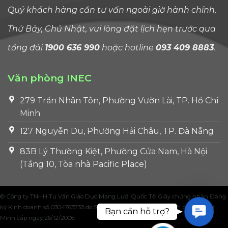
chú 
Quý khách hàng cần tư vấn ngoài giờ hành chính,
nhấ
đối v
Thứ Bảy, Chủ Nhật, vui lòng đặt lịch hẹn trước qua
sinh
tổng đài
1900 636 990
hoặc hotline
093 409 8883
.
viên
quố
tế
Văn phòng INEC
tro
279 Trần Nhân Tôn, Phường Vườn Lài, TP. Hồ Chí
nhi
thậ
Minh
kỷ.
127 Nguyễn Du, Phường Hải Châu, TP. Đà Nẵng
Tha
cho 
83B Lý Thường Kiệt, Phường Cửa Nam, Hà Nội
chế [.
(Tầng 10, Tòa nhà Pacific Place)
© Công ty TNHH Tư Vấn Giáo Dục Mạng Lưới Quốc Tế. Giấy chứng nhận Đăng
ký Kinh doanh số 0304763733 do Sở Kế hoạch và Đầu tư Thành phố Hồ Chí
Contac
Bạn cần hỗ trợ?
Minh cấp ngày 26/12/2006.