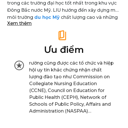
trong các trường đại học tốt nhất trong khu vực
Đông Bắc nước Mỹ. LIU hướng đến xây dựng một
môi trường
du học Mỹ
chất lượng cao và những
Xem thêm
cơ hội thực hiện các nghiên cứu có tầm ảnh
hưởng với một đội ngũ giảng viên được công
nhận quốc tế. Đại học Long Island có nhiều cơ sở
đào tạo trong và ngoài nước, mỗi năm trường có
Ưu điểm
gần 17.000 sinh viên theo học.
rường cũng được các tổ chức và hiệp
hội uy tín khác chứng nhận chất
lượng đào tạo như Commission on
Collegiate Nursing Education
(CCNE), Council on Education for
Public Health (CEPH), Network of
Schools of Public Policy, Affairs and
Administration (NASPAA)…