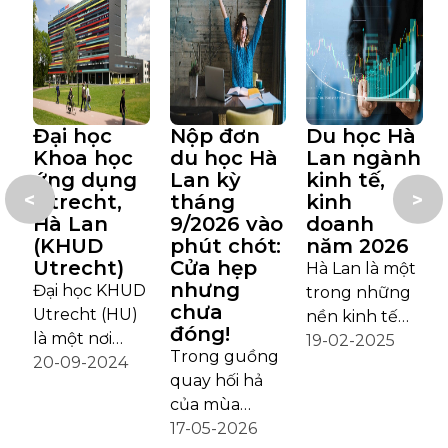
Đại học
Nộp đơn
Du học Hà
Khoa học
du học Hà
Lan ngành
ứng dụng
Lan kỳ
kinh tế,
<
>
Utrecht,
tháng
kinh
Hà Lan
9/2026 vào
doanh
(KHUD
phút chót:
năm 2026
Utrecht)
Cửa hẹp
Hà Lan là một
nhưng
Đại học KHUD
trong những
chưa
Utrecht (HU)
nền kinh tế
đóng!
là một nơi
hàng đầu
19-02-2025
Trong guồng
truyền cảm
20-09-2024
châu Âu và
quay hối hả
hứng cho
thế giới. Du
của mùa
những điều
học Hà Lan
tuyển sinh du
17-05-2026
đặc biệt xảy
ngành kinh tế,