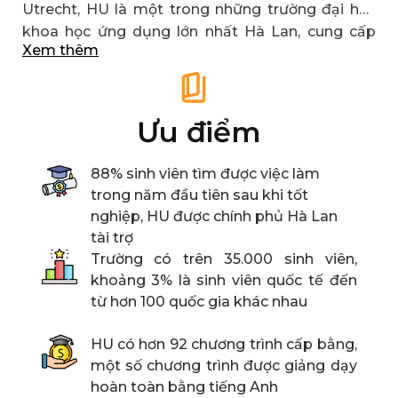
Utrecht, HU là một trong những trường đại học
khoa học ứng dụng lớn nhất Hà Lan, cung cấp
Xem thêm
các chương trình giáo dục
du học Hà Lan
cho
học viên từ 17 – 67 tuổi.
Ưu điểm
88% sinh viên tìm được việc làm
trong năm đầu tiên sau khi tốt
nghiệp, HU được chính phủ Hà Lan
tài trợ
Trường có trên 35.000 sinh viên,
khoảng 3% là sinh viên quốc tế đến
từ hơn 100 quốc gia khác nhau
HU có hơn 92 chương trình cấp bằng,
một số chương trình được giảng dạy
hoàn toàn bằng tiếng Anh