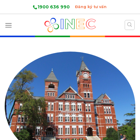
Skip
1900 636 990
Đăng ký tư vấn
to
content