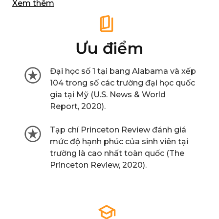
Xem thêm
Mỹ
tại trường là cao nhất toàn quốc (The
Princeton Review, 2020). Trường có hơn 28.000
sinh viên. Mỗi năm có hơn 900 sinh viên và 300
học giả từ hơn 80 quốc gia đăng ký học tại
Ưu điểm
trường.
Đại học số 1 tại bang Alabama và xếp
104 trong số các trường đại học quốc
gia tại Mỹ (U.S. News & World
Report, 2020).
Tạp chí Princeton Review đánh giá
mức độ hạnh phúc của sinh viên tại
trường là cao nhất toàn quốc (The
Princeton Review, 2020).