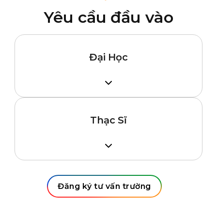
Yêu cầu đầu vào
Đại Học
– Tốt nghiệp THPT
– IELTS 6.5/TOEFL iBT 79
– GPA 3.0/4.0 (tùy theo ngành)
Thạc Sĩ
Tốt nghiệp Cử nhân GPA 3.5/4.0
IELTS 6.5 (không kỹ năng nào dưới 6.0)
Đăng ký tư vấn trường