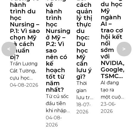
du học
hành
về
cách
Mỹ
trình du
hành
quản
ngành
học
trình
lý thị
AI –
Nursing –
học
thực
trao cơ
P.1: Vì sao
Nursing
du
hội kết
chọn Mỹ
ở Mỹ –
học:
nối
và cách
P.2: Vì
Du
<
>
sớm
chuẩn
sao
học
với
bị?
nên có
Mỹ
NVIDIA,
kế
cần
Trần Lương
Google,
hoạch
lưu ý
2
Cát Tường,
TSMC…
tốt từ
gì?
đ
cựu học
năm
AI đang
Thời
t
2
sinh THPT
04-08-2026
nhất?
tạo ra
gian
q
Chuyên
Từ cú sốc
một cuộc
lưu trú
Trần Đại
đầu tiên
chuyển
23-06-
của
18-07-
c
Nghĩa, hiện
khi nhập
dịch lớn
2026
sinh
2026
là sinh viên
học,
04-08-
của thị
viên
t
ngành
những
2026
trường
quốc
Nursing
tuần thực
lao động