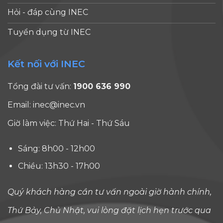
của bạn
không
quản lý
học Mỹ
Hỏi - đáp cùng INEC
về những
thể thay
các loại
ngành
trải
thế sự
visa
Tuyển dụng từ INEC
Nursing, đây
nghiệm
sáng tạo,
không
[...]
thực tế
tư duy
định cư
Kết nối với INEC
sau khi
phản
(F, J và
bước vào
biện hay
I), đánh
Tổng đài tư vấn:
1900 636 990
chương
khát
dấu
trình
vọng đổi
một
Email:
inec@inec.vn
Nursing.
mới. Vì
trong
Giờ làm việc: Thứ Hai - Thứ Sáu
Du học
vậy, lợi [...]
những
Mỹ ngành
thay
Sáng: 8h00 - 12h00
Nursing
đổi
và những
đáng
Chiều: 13h30 - 17h00
cú [...]
chú ý
nhất
Quý khách hàng cần tư vấn ngoài giờ hành chính,
đối với
Thứ Bảy, Chủ Nhật, vui lòng đặt lịch hẹn trước qua
sinh