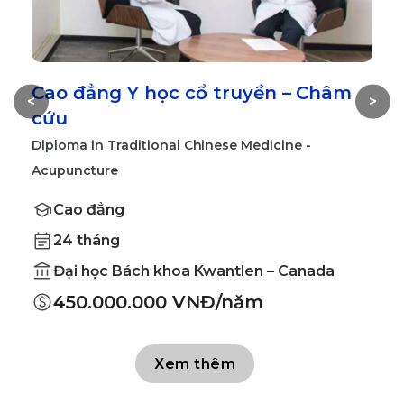
Cao đẳng Y học cổ truyền – Châm
C
<
>
cứu
B
Diploma in Traditional Chinese Medicine -​
Acupuncture
Cao đẳng
24 tháng
Đại học Bách khoa Kwantlen – Canada
450.000.000 VNĐ/năm
Xem thêm