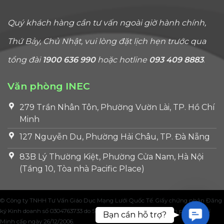
Quý khách hàng cần tư vấn ngoài giờ hành chính,
Thứ Bảy, Chủ Nhật, vui lòng đặt lịch hẹn trước qua
tổng đài
1900 636 990
hoặc hotline
093 409 8883
.
Văn phòng INEC
279 Trần Nhân Tôn, Phường Vườn Lài, TP. Hồ Chí
Minh
127 Nguyễn Du, Phường Hải Châu, TP. Đà Nẵng
83B Lý Thường Kiệt, Phường Cửa Nam, Hà Nội
(Tầng 10, Tòa nhà Pacific Place)
© Công ty TNHH Tư Vấn Giáo Dục Mạng Lưới Quốc Tế. Giấy chứng nhận Đăng
ký Kinh doanh số 0304763733 do Sở Kế hoạch và Đầu tư Thành phố Hồ Chí
Contac
Bạn cần hỗ trợ?
Minh cấp ngày 26/12/2006.